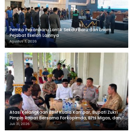
Pemko Pekanbaru Lantik Sekda Baru dan Enam
Pejabat Eselon Lainnya
Agustus 3, 2026
Atasi Kelangkaan BBM Kuala Kampar, Bupati Zukri
Pimpin Rapat Bersama Forkopimda, BPH Migas, dan
Pertamina
Juli 31, 2026