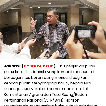
Jakarta,(
CYBER24.CO.ID
)
– Isu penjualan pulau-
pulau kecil di Indonesia yang kembali mencuat di
berbagai situs berani asing menuai dibagikan
kepada publik. Menyanggapi hal ini, Kepala Biro
Hubungan Masyarakat (Humas) dan Protokol
Kementerian Agraria dan Tata Ruang/Badan
Pertanahan Nasional (ATR/BPN), Harison
Mocodompis, menegaskan bahwa tidak ada dasar