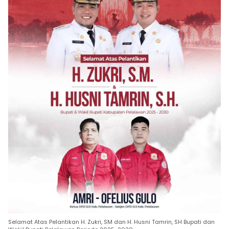
Selamat Atas Pelantikan H. Zukri, SM dan H. Husni Tamrin, SH Bupati dan