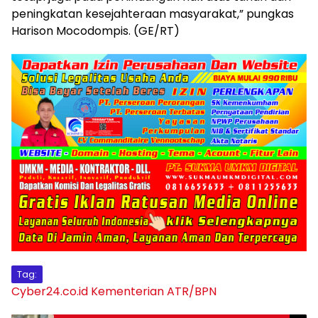
peningkatan kesejahteraan masyarakat,” pungkas
Harison Mocodompis. (GE/RT)
Tag:
Cyber24.co.id
Kementerian ATR/BPN