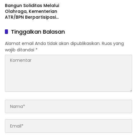
Bangun Soliditas Melalui
Olahraga, Kementerian
ATR/BPN Berpartisipasi
dalam Turnamen Tenis
Piala Gubernur DKI Jakarta
Tinggalkan Balasan
2026
Alamat email Anda tidak akan dipublikasikan.
Ruas yang
wajib ditandai
*