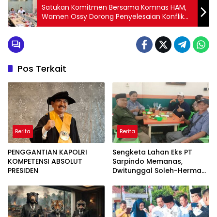
Satukan Komitmen Bersama Komnas HAM,
Wamen Ossy Dorong Penyelesaian Konflik
Agraria Berbasis HAM dengan Pelibatan
Multipihak
Pos Terkait
Berita
Berita
PENGGANTIAN KAPOLRI
Sengketa Lahan Eks PT
KOMPETENSI ABSOLUT
Sarpindo Memanas,
PRESIDEN
Dwitunggal Soleh-Herman
Boyong Pakar Lingkungan
ke Pulau Rupat