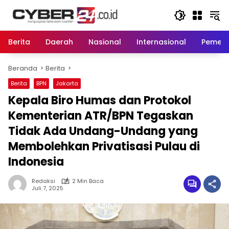
Langsung
ke
konten
Berita
Daerah
Nasional
Internasional
Pemeri
Beranda
Berita
Berita
BPN
Jakarta
Kepala Biro Humas dan Protokol
Kementerian ATR/BPN Tegaskan
Tidak Ada Undang-Undang yang
Membolehkan Privatisasi Pulau di
Indonesia
Redaksi
2 Min Baca
Juli 7, 2025