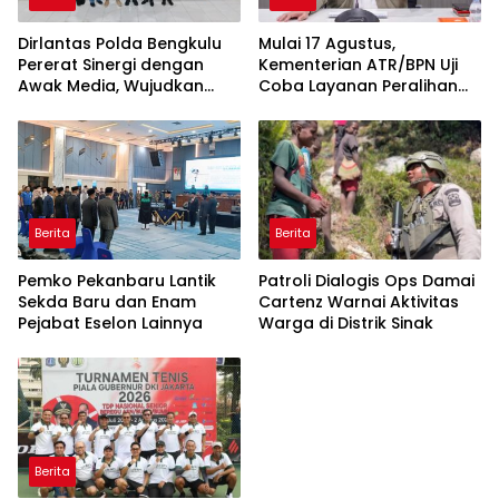
Dirlantas Polda Bengkulu
Mulai 17 Agustus,
Pererat Sinergi dengan
Kementerian ATR/BPN Uji
Awak Media, Wujudkan
Coba Layanan Peralihan
Informasi yang Edukatif
Hak 10 Hari di 15 Kantah
dan Berkualitas
Berita
Berita
Pemko Pekanbaru Lantik
Patroli Dialogis Ops Damai
Sekda Baru dan Enam
Cartenz Warnai Aktivitas
Pejabat Eselon Lainnya
Warga di Distrik Sinak
Berita