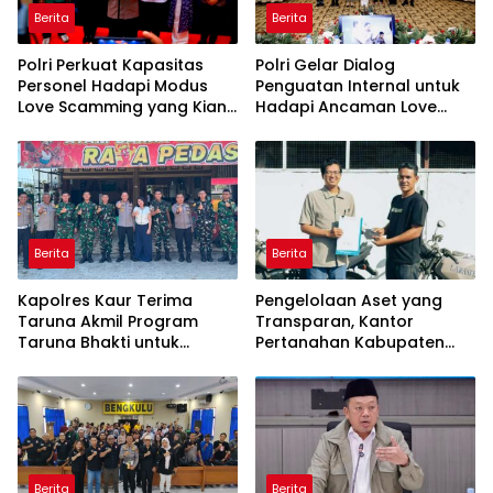
Berita
Berita
Polri Perkuat Kapasitas
Polri Gelar Dialog
Personel Hadapi Modus
Penguatan Internal untuk
Love Scamming yang Kian
Hadapi Ancaman Love
Kompleks
Scamming di Era Digital
Berita
Berita
Kapolres Kaur Terima
Pengelolaan Aset yang
Taruna Akmil Program
Transparan, Kantor
Taruna Bhakti untuk
Pertanahan Kabupaten
Mendukung MPLS Sekolah
Agam Serahkan BMN
Rakyat Kabupaten Kaur
kepada Pemenang Lelang
Berita
Berita