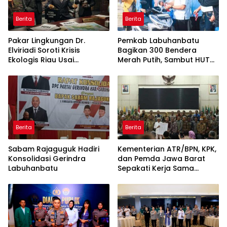
Berita
Berita
Pakar Lingkungan Dr.
Pemkab Labuhanbatu
Elviriadi Soroti Krisis
Bagikan 300 Bendera
Ekologis Riau Usai
Merah Putih, Sambut HUT
Rentetan Serangan
ke-81 Kemerdekaan RI
Monyet, Harimau, dan
Beruang Terhadap Warga
Berita
Berita
Sabam Rajaguguk Hadiri
Kementerian ATR/BPN, KPK,
Konsolidasi Gerindra
dan Pemda Jawa Barat
Labuhanbatu
Sepakati Kerja Sama
dalam Upaya Pencegahan
Korupsi serta Penguatan
Ekonomi Daerah