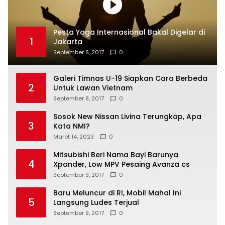
Pesta Yoga Internasional Bakal Digelar di
1
Jakarta
September 8, 2017
0
Galeri Timnas U-19 Siapkan Cara Berbeda
2
Untuk Lawan Vietnam
September 8, 2017
0
Sosok New Nissan Livina Terungkap, Apa
3
Kata NMI?
Maret 14, 2023
0
Mitsubishi Beri Nama Bayi Barunya
4
Xpander, Low MPV Pesaing Avanza cs
September 9, 2017
0
Baru Meluncur di RI, Mobil Mahal Ini
5
Langsung Ludes Terjual
September 9, 2017
0