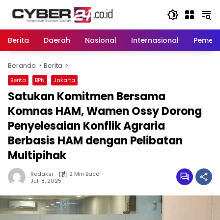
Langsung
ke
konten
Berita
Daerah
Nasional
Internasional
Pemeri
Beranda
Berita
Berita
BPN
Jakarta
Satukan Komitmen Bersama
Komnas HAM, Wamen Ossy Dorong
Penyelesaian Konflik Agraria
Berbasis HAM dengan Pelibatan
Multipihak
Redaksi
2 Min Baca
Juli 8, 2025