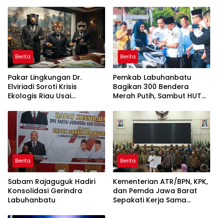
Boyong Pakar Lingkungan
ke Pulau Rupat
Berita
Berita
Pakar Lingkungan Dr.
Pemkab Labuhanbatu
Elviriadi Soroti Krisis
Bagikan 300 Bendera
Ekologis Riau Usai
Merah Putih, Sambut HUT
Rentetan Serangan
ke-81 Kemerdekaan RI
Monyet, Harimau, dan
Beruang Terhadap Warga
Berita
Berita
Sabam Rajaguguk Hadiri
Kementerian ATR/BPN, KPK,
Konsolidasi Gerindra
dan Pemda Jawa Barat
Labuhanbatu
Sepakati Kerja Sama
dalam Upaya Pencegahan