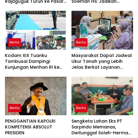
Rajaguguk Turun ke Pasar
Soeman HS: Jadikan
Gelugur Rantauprapat
Lokomotif Budaya dan
Kawah Candradimuka
Intelektual
Berita
Berita
Kodam XIX Tuanku
Masyarakat Dapat Jadwal
Tambusai Dampingi
Ukur Tanah yang Lebih
Kunjungan Menhan RI ke
Jelas Berkat Layanan
Yonif TP 952/Imam Bulqin,
Pengukuran Terjadwal
Perkuat Pembangunan
Satuan
Berita
Berita
PENGGANTIAN KAPOLRI
Sengketa Lahan Eks PT
KOMPETENSI ABSOLUT
Sarpindo Memanas,
PRESIDEN
Dwitunggal Soleh-Herman