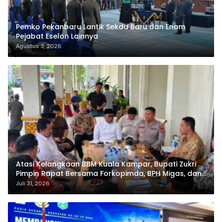
Pemko Pekanbaru Lantik Sekda Baru dan Enam
Pejabat Eselon Lainnya
Agustus 3, 2026
Atasi Kelangkaan BBM Kuala Kampar, Bupati Zukri
Pimpin Rapat Bersama Forkopimda, BPH Migas, dan
Pertamina
Juli 31, 2026