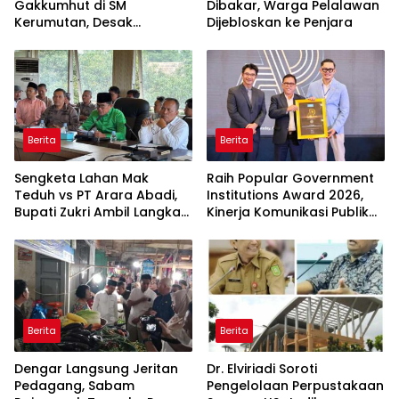
Gakkumhut di SM
Dibakar, Warga Pelalawan
Kerumutan, Desak
Dijebloskan ke Penjara
Pengusutan Tuntas
Jaringan Pembalak Liar
Berita
Berita
Sengketa Lahan Mak
Raih Popular Government
Teduh vs PT Arara Abadi,
Institutions Award 2026,
Bupati Zukri Ambil Langkah
Kinerja Komunikasi Publik
Cooling Down
Kementerian ATR/BPN
Kembali Diakui
Berita
Berita
Dengar Langsung Jeritan
Dr. Elviriadi Soroti
Pedagang, Sabam
Pengelolaan Perpustakaan