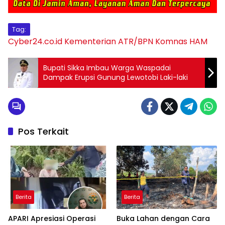
Tag:
Cyber24.co.id
Kementerian ATR/BPN
Komnas HAM
Bupati Sikka Imbau Warga Waspadai
Dampak Erupsi Gunung Lewotobi Laki-laki
Pos Terkait
Berita
Berita
APARI Apresiasi Operasi
Buka Lahan dengan Cara