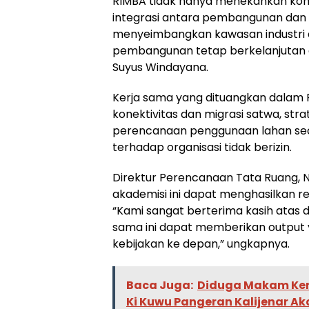
RIMBA tidak hanya menekankan kons
integrasi antara pembangunan dan p
menyeimbangkan kawasan industri d
pembangunan tetap berkelanjutan d
Suyus Windayana.
Kerja sama yang dituangkan dalam 
konektivitas dan migrasi satwa, stra
perencanaan penggunaan lahan secara
terhadap organisasi tidak berizin.
Direktur Perencanaan Tata Ruang, N
akademisi ini dapat menghasilkan re
“Kami sangat berterima kasih atas 
sama ini dapat memberikan outpu
kebijakan ke depan,” ungkapnya.
Baca Juga:
Diduga Makam Ker
Ki Kuwu Pangeran Kalijenar Ak