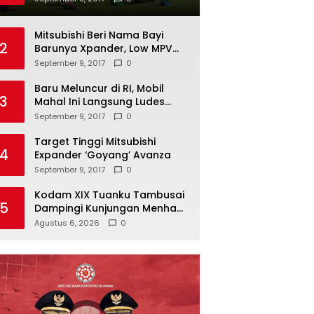
Mitsubishi Beri Nama Bayi
2
Barunya Xpander, Low MPV
Pesaing Avanza cs
September 9, 2017
0
Baru Meluncur di RI, Mobil
3
Mahal Ini Langsung Ludes
Terjual
September 9, 2017
0
Target Tinggi Mitsubishi
4
Expander ‘Goyang’ Avanza
September 9, 2017
0
Kodam XIX Tuanku Tambusai
5
Dampingi Kunjungan Menhan
RI ke Yonif TP 952/Imam
Agustus 6, 2026
0
Bulqin, Perkuat Pembangunan
Satuan