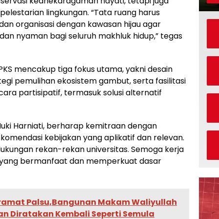
ervasi keanekaragaman hayati, tetapi juga
elestarian lingkungan. “Tata ruang harus
an organisasi dengan kawasan hijau agar
an nyaman bagi seluruh makhluk hidup,” tegas
PKS mencakup tiga fokus utama, yakni desain
tegi pemulihan ekosistem gambut, serta fasilitasi
 partisipatif, termasuk solusi alternatif
uki Harniati, berharap kemitraan dengan
komendasi kebijakan yang aplikatif dan relevan.
dukungan rekan-rekan universitas. Semoga kerja
t yang bermanfaat dan memperkuat dasar
amat Palsu,Bangunan Makam Waliyullah
an Diratakan Kembali Seperti Semula