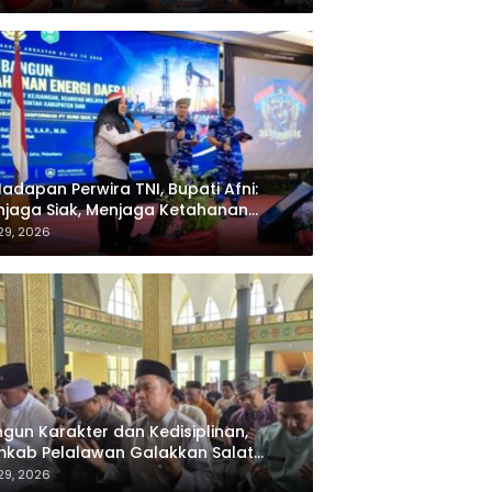
Hadapan Perwira TNI, Bupati Afni:
jaga Siak, Menjaga Ketahanan
rgi Nasional
 29, 2026
gun Karakter dan Kedisiplinan,
kab Pelalawan Galakkan Salat
jamaah bagi ASN
 29, 2026