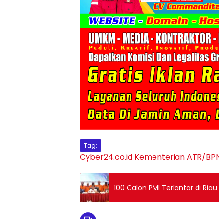
Tag:
Cyber24.co.id
Kementerian ATR/BP
100 Calon PMI Terlantar di Ri