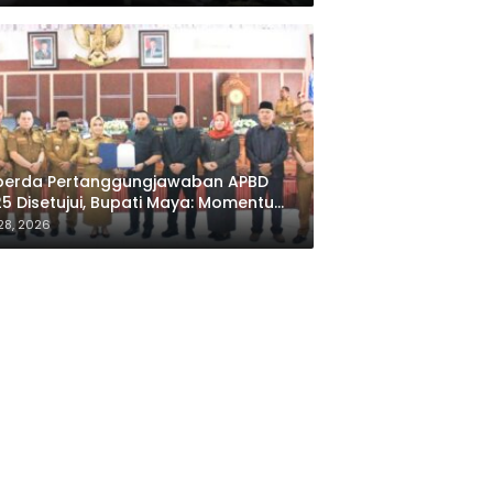
perda Pertanggungjawaban APBD
5 Disetujui, Bupati Maya: Momentum
luasi Kinerja
 28, 2026