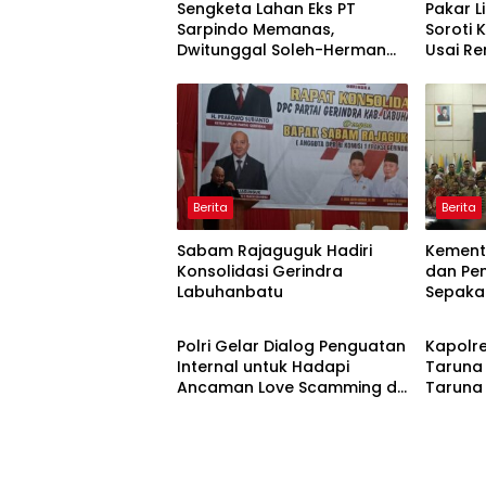
Sengketa Lahan Eks PT
Pakar L
Sarpindo Memanas,
Soroti K
Dwitunggal Soleh-Herman
Usai R
Boyong Pakar Lingkungan ke
Monyet,
Pulau Rupat
Beruan
Berita
Berita
Sabam Rajaguguk Hadiri
Kemente
Konsolidasi Gerindra
dan Pe
Labuhanbatu
Sepaka
Berita
Berita
Upaya 
serta 
Polri Gelar Dialog Penguatan
Kapolre
Daerah
Internal untuk Hadapi
Taruna
Ancaman Love Scamming di
Taruna 
Era Digital
Menduk
Rakyat