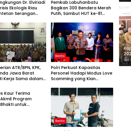
ingkungan Dr. Elviriadi
Pemkab Labuhanbatu
risis Ekologis Riau
Bagikan 300 Bendera Merah
entetan Serangan
Putih, Sambut HUT ke-81
 Harimau, dan
Kemerdekaan RI
g Terhadap Warga
Ra
202
Berita
Eva
Juli
rian ATR/BPN, KPK,
Polri Perkuat Kapasitas
mda Jawa Barat
Personel Hadapi Modus Love
ti Kerja Sama dalam
Scamming yang Kian
Pencegahan Korupsi
Kompleks
Penguatan Ekonomi
s Kaur Terima
 Akmil Program
Bhakti untuk
ung MPLS Sekolah
 Kabupaten Kaur
Berita