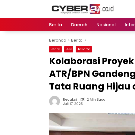
Langsung
ke
konten
Berita
Daerah
Nasional
Inte
Beranda
Berita
Berita
BPN
Jakarta
Kolaborasi Proye
ATR/BPN Gandeng 
Tata Ruang Hijau 
Redaksi
2 Min Baca
Juli 17, 2025