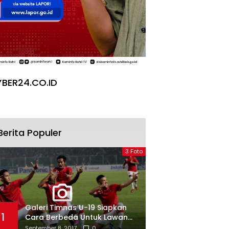
BER24.CO.ID
Berita Populer
3 Foto
Galeri Timnas U-19 Siapkan
1
Cara Berbeda Untuk Lawan
Vietnam
September 8, 2017
0