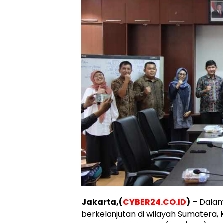
Jakarta,(
CYBER24.CO.ID
)
– Dalam
berkelanjutan di wilayah Sumatera