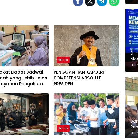
Di 
Men
Berita
Ene
Juli
akat Dapat Jadwal
PENGGANTIAN KAPOLRI
nah yang Lebih Jelas
KOMPETENSI ABSOLUT
 Layanan Pengukuran
PRESIDEN
wal
Ban
Pem
Berita
Ber
Juli