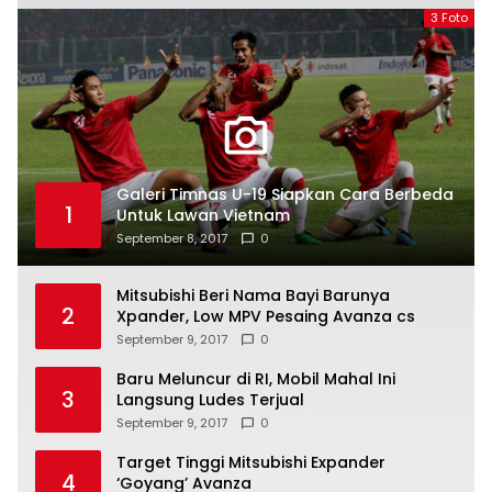
3 Foto
Galeri Timnas U-19 Siapkan Cara Berbeda
1
Untuk Lawan Vietnam
September 8, 2017
0
Mitsubishi Beri Nama Bayi Barunya
2
Xpander, Low MPV Pesaing Avanza cs
September 9, 2017
0
Baru Meluncur di RI, Mobil Mahal Ini
3
Langsung Ludes Terjual
September 9, 2017
0
Target Tinggi Mitsubishi Expander
4
‘Goyang’ Avanza