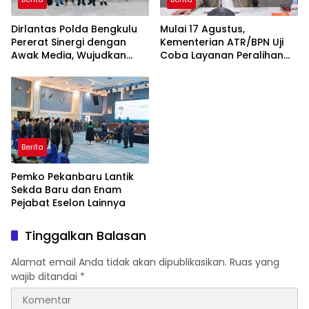
Dirlantas Polda Bengkulu
Mulai 17 Agustus,
Pererat Sinergi dengan
Kementerian ATR/BPN Uji
Awak Media, Wujudkan
Coba Layanan Peralihan
Informasi yang Edukatif
Hak 10 Hari di 15 Kantah
dan Berkualitas
Berita
Pemko Pekanbaru Lantik
Sekda Baru dan Enam
Pejabat Eselon Lainnya
Tinggalkan Balasan
Alamat email Anda tidak akan dipublikasikan.
Ruas yang
wajib ditandai
*