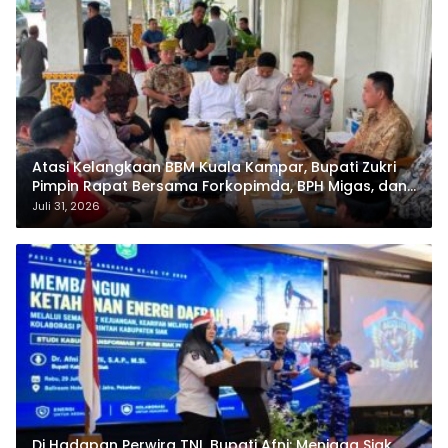
Atasi Kelangkaan BBM Kuala Kampar, Bupati Zukri
Pimpin Rapat Bersama Forkopimda, BPH Migas, dan
Pertamina
Juli 31, 2026
Di Hadapan Perwira TNI, Bupati Afni: Menjaga Siak,