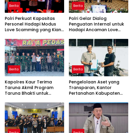
Berita
Berita
Polri Perkuat Kapasitas
Polri Gelar Dialog
Personel Hadapi Modus
Penguatan Internal untuk
Love Scamming yang Kian
Hadapi Ancaman Love
Kompleks
Scamming di Era Digital
Berita
Berita
Kapolres Kaur Terima
Pengelolaan Aset yang
Taruna Akmil Program
Transparan, Kantor
Taruna Bhakti untuk
Pertanahan Kabupaten
Mendukung MPLS Sekolah
Agam Serahkan BMN
Rakyat Kabupaten Kaur
kepada Pemenang Lelang
Berita
Berita