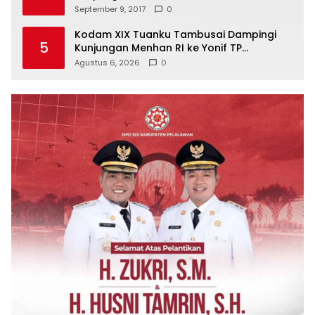
September 9, 2017
0
Kodam XIX Tuanku Tambusai Dampingi
5
Kunjungan Menhan RI ke Yonif TP
952/Imam Bulqin, Perkuat Pembangunan
Agustus 6, 2026
0
Satuan