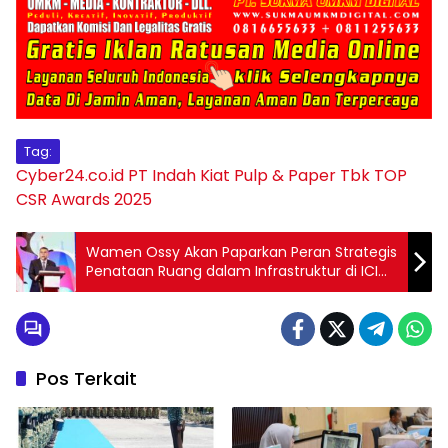
Tag:
Cyber24.co.id
PT Indah Kiat Pulp & Paper Tbk
TOP
CSR Awards 2025
Wamen Ossy Akan Paparkan Peran Strategis
Penataan Ruang dalam Infrastruktur di ICI
2025
Pos Terkait