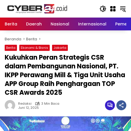
Langsung
ke
konten
Berita
Daerah
Nasional
Internasional
Pemeri
Beranda
Berita
Berita
Ekonomi & Bisnis
Jakarta
Kukuhkan Peran Strategis CSR
dalam Pembangunan Nasional, PT.
IKPP Perawang Mill & Tiga Unit Usaha
APP Group Raih Penghargaan TOP
CSR Awards 2025
Redaksi
3 Min Baca
Juni 12, 2025