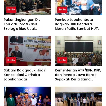
Berita
Berita
Pakar Lingkungan Dr.
Pemkab Labuhanbatu
Elviriadi Soroti Krisis
Bagikan 300 Bendera
Ekologis Riau Usai
Merah Putih, Sambut HUT
Rentetan Serangan
ke-81 Kemerdekaan RI
Monyet, Harimau, dan
Beruang Terhadap Warga
Berita
Berita
Sabam Rajaguguk Hadiri
Kementerian ATR/BPN, KPK,
Konsolidasi Gerindra
dan Pemda Jawa Barat
Labuhanbatu
Sepakati Kerja Sama
dalam Upaya Pencegahan
Korupsi serta Penguatan
Ekonomi Daerah