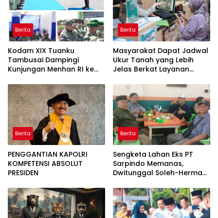
Berita
Berita
Kodam XIX Tuanku
Masyarakat Dapat Jadwal
Tambusai Dampingi
Ukur Tanah yang Lebih
Kunjungan Menhan RI ke
Jelas Berkat Layanan
Yonif TP 952/Imam Bulqin,
Pengukuran Terjadwal
Perkuat Pembangunan
Satuan
Berita
Berita
PENGGANTIAN KAPOLRI
Sengketa Lahan Eks PT
KOMPETENSI ABSOLUT
Sarpindo Memanas,
PRESIDEN
Dwitunggal Soleh-Herman
Boyong Pakar Lingkungan
ke Pulau Rupat