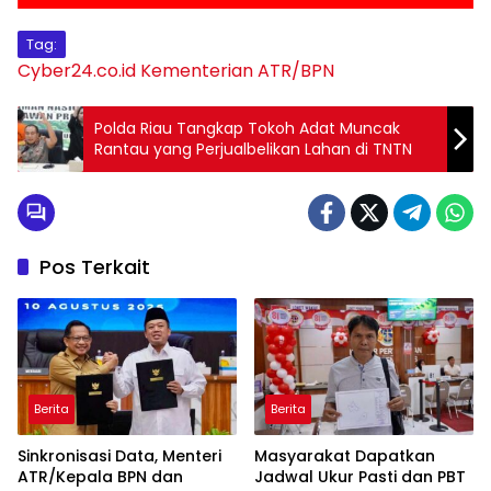
Tag:
Cyber24.co.id
Kementerian ATR/BPN
Polda Riau Tangkap Tokoh Adat Muncak
Rantau yang Perjualbelikan Lahan di TNTN
Pos Terkait
Berita
Berita
Sinkronisasi Data, Menteri
Masyarakat Dapatkan
ATR/Kepala BPN dan
Jadwal Ukur Pasti dan PBT