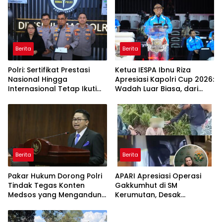
Polres Sejak Juli
Berita
Berita
Polri: Sertifikat Prestasi
Ketua IESPA Ibnu Riza
Nasional Hingga
Apresiasi Kapolri Cup 2026:
Internasional Tetap Ikuti
Wadah Luar Biasa, dari
Tahapan Seleksi
Polres hingga Panggung
Rekrutmen Polri
Nasional
Berita
Berita
Pakar Hukum Dorong Polri
APARI Apresiasi Operasi
Tindak Tegas Konten
Gakkumhut di SM
Medsos yang Mengandung
Kerumutan, Desak
Provokasi
Pengusutan Tuntas
Jaringan Pembalak Liar