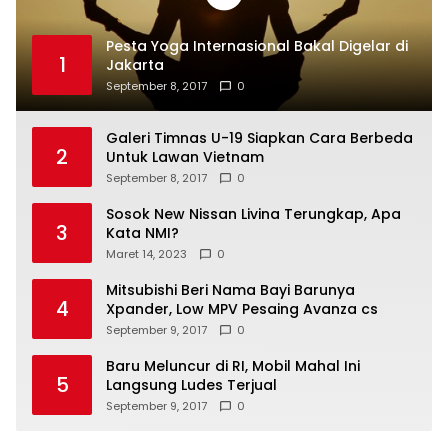
Pesta Yoga Internasional Bakal Digelar di
1
Jakarta
September 8, 2017
0
Galeri Timnas U-19 Siapkan Cara Berbeda
2
Untuk Lawan Vietnam
September 8, 2017
0
Sosok New Nissan Livina Terungkap, Apa
3
Kata NMI?
Maret 14, 2023
0
Mitsubishi Beri Nama Bayi Barunya
4
Xpander, Low MPV Pesaing Avanza cs
September 9, 2017
0
Baru Meluncur di RI, Mobil Mahal Ini
5
Langsung Ludes Terjual
September 9, 2017
0