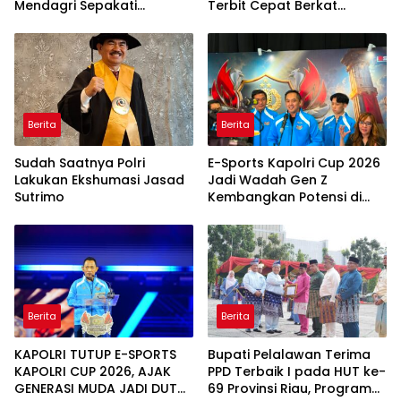
Mendagri Sepakati
Terbit Cepat Berkat
Pengintegrasian NIB dan
Layanan Pengukuran
NOP
Terjadwal
Berita
Berita
Sudah Saatnya Polri
E-Sports Kapolri Cup 2026
Lakukan Ekshumasi Jasad
Jadi Wadah Gen Z
Sutrimo
Kembangkan Potensi di
Ekosistem Digital
Berita
Berita
KAPOLRI TUTUP E-SPORTS
Bupati Pelalawan Terima
KAPOLRI CUP 2026, AJAK
PPD Terbaik I pada HUT ke-
GENERASI MUDA JADI DUTA
69 Provinsi Riau, Program