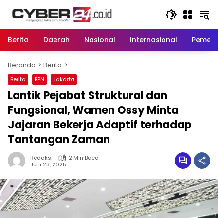
Langsung
ke
konten
Berita
Daerah
Nasional
Internasional
Pemeri
Beranda
Berita
Berita
BPN
Jakarta
Lantik Pejabat Struktural dan
Fungsional, Wamen Ossy Minta
Jajaran Bekerja Adaptif terhadap
Tantangan Zaman
Redaksi
2 Min Baca
Juni 23, 2025