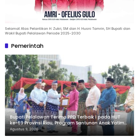
Selamat Atas Pelantikan H. Zukri, SM dan H. Husni Tamrin, SH Bupati dan
Wakil Bupati Pelalawan Periode 2025-2030
Pemerintah
Bupati Pelalawan Terima PPD Terbaik I pada HUT
ke-69 Provinsi Riau, Program Santunan Anak Yatim
Jadi Sorotan
Agustus 9, 2026