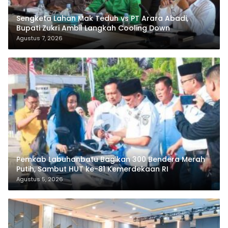
Sengketa Lahan Mak Teduh vs PT Arara Abadi,
Bupati Zukri Ambil Langkah Cooling Down
Agustus 7, 2026
Pemkab Labuhanbatu Bagikan 300 Bendera Merah
Putih, Sambut HUT ke-81 Kemerdekaan RI
Agustus 5, 2026