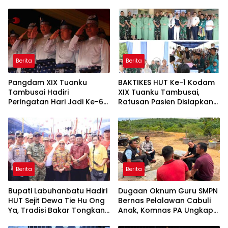
KAMTIBMAS DAN AKTIF
Santunan Anak Yatim Jadi
LAPORKAN GANGGUAN KE
Sorotan
110
Berita
Berita
Pangdam XIX Tuanku
BAKTIKES HUT Ke-1 Kodam
Tambusai Hadiri
XIX Tuanku Tambusai,
Peringatan Hari Jadi Ke-69
Ratusan Pasien Disiapkan
Provinsi Riau
Jalani Operasi Gratis
Berita
Berita
Bupati Labuhanbatu Hadiri
Dugaan Oknum Guru SMPN
HUT Sejit Dewa Tie Hu Ong
Bernas Pelalawan Cabuli
Ya, Tradisi Bakar Tongkang
Anak, Komnas PA Ungkap
Meriah di Sei Berombang
Laporan Sudah Masuk