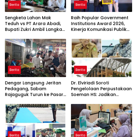
Berita
Berita
Sengketa Lahan Mak
Raih Popular Government
Teduh vs PT Arara Abadi,
Institutions Award 2026,
Bupati Zukri Ambil Langkah
Kinerja Komunikasi Publik
Cooling Down
Kementerian ATR/BPN
Kembali Diakui
Berita
Berita
Dengar Langsung Jeritan
Dr. Elviriadi Soroti
Pedagang, Sabam
Pengelolaan Perpustakaan
Rajaguguk Turun ke Pasar
Soeman HS: Jadikan
Gelugur Rantauprapat
Lokomotif Budaya dan
Kawah Candradimuka
Intelektual
Berita
Berita