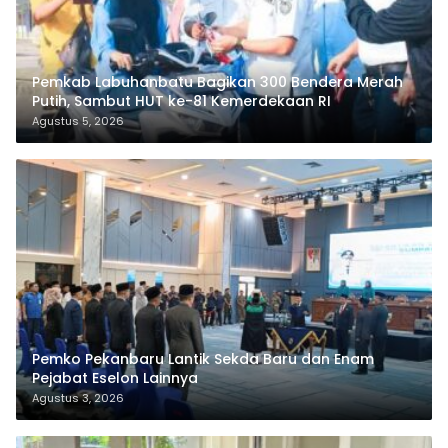
Pemkab Labuhanbatu Bagikan 300 Bendera Merah
Putih, Sambut HUT ke-81 Kemerdekaan RI
Agustus 5, 2026
Pemko Pekanbaru Lantik Sekda Baru dan Enam
Pejabat Eselon Lainnya
Agustus 3, 2026