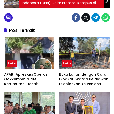
Indonesia (UPBI) Gelar Promosi Kampus di
Area Car Free Day Pekanbaru
Pos Terkait
Berita
Berita
APARI Apresiasi Operasi
Buka Lahan dengan Cara
Gakkumhut di SM
Dibakar, Warga Pelalawan
Kerumutan, Desak
Dijebloskan ke Penjara
Pengusutan Tuntas
Jaringan Pembalak Liar