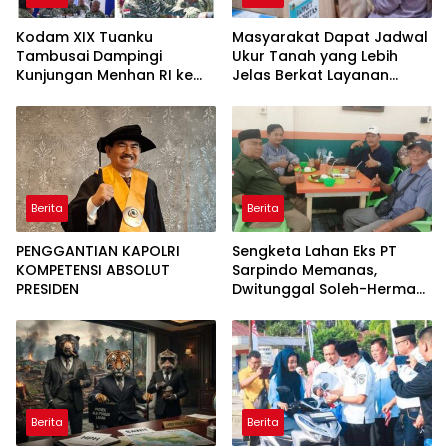
Kodam XIX Tuanku
Masyarakat Dapat Jadwal
Tambusai Dampingi
Ukur Tanah yang Lebih
Kunjungan Menhan RI ke
Jelas Berkat Layanan
Yonif TP 952/Imam Bulqin,
Pengukuran Terjadwal
Perkuat Pembangunan
Satuan
Berita
Berita
PENGGANTIAN KAPOLRI
Sengketa Lahan Eks PT
KOMPETENSI ABSOLUT
Sarpindo Memanas,
PRESIDEN
Dwitunggal Soleh-Herman
Boyong Pakar Lingkungan
ke Pulau Rupat
Berita
Berita