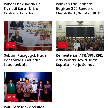
Pakar Lingkungan Dr.
Pemkab Labuhanbatu
Elviriadi Soroti Krisis
Bagikan 300 Bendera
Ekologis Riau Usai
Merah Putih, Sambut HUT
Rentetan Serangan
ke-81 Kemerdekaan RI
Monyet, Harimau, dan
Beruang Terhadap Warga
Berita
Berita
Sabam Rajaguguk Hadiri
Kementerian ATR/BPN, KPK,
Konsolidasi Gerindra
dan Pemda Jawa Barat
Labuhanbatu
Sepakati Kerja Sama
dalam Upaya Pencegahan
Korupsi serta Penguatan
Ekonomi Daerah
Berita
Polri Perkuat Kapasitas