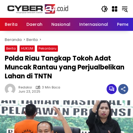
Langsung
ke
konten
Berita
Daerah
Nasional
Internasional
Pemeri
Beranda
Berita
Berita
HUKUM
Pekanbaru
Polda Riau Tangkap Tokoh Adat
Muncak Rantau yang Perjualbelikan
Lahan di TNTN
Redaksi
3 Min Baca
Juni 23, 2025