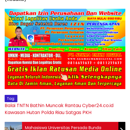
Tag:
Balai TNTN
Bathin Muncak Rantau
Cyber24.co.id
Kawasan Hutan
Polda Riau
Satgas PKH
Mahasiswa Universitas Persada Bunda