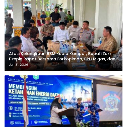
Atasi Kelangkaan BBM Kuala Kampar, Bupati Zukri
Pimpin Rapat Bersama Forkopimda, BPH Migas, dan
Pertamina
Juli 31, 2026