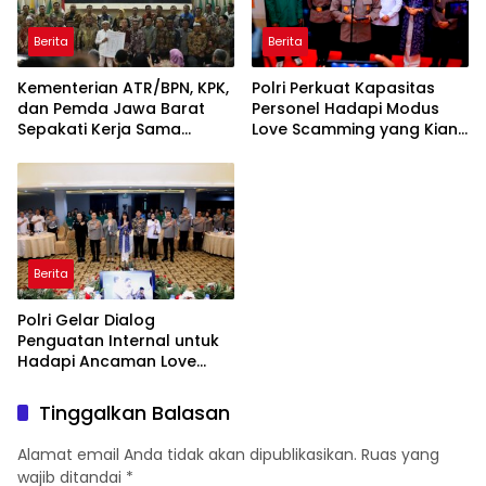
Berita
Berita
Kementerian ATR/BPN, KPK,
Polri Perkuat Kapasitas
dan Pemda Jawa Barat
Personel Hadapi Modus
Sepakati Kerja Sama
Love Scamming yang Kian
dalam Upaya Pencegahan
Kompleks
Korupsi serta Penguatan
Ekonomi Daerah
Berita
Polri Gelar Dialog
Penguatan Internal untuk
Hadapi Ancaman Love
Scamming di Era Digital
Tinggalkan Balasan
Alamat email Anda tidak akan dipublikasikan.
Ruas yang
wajib ditandai
*