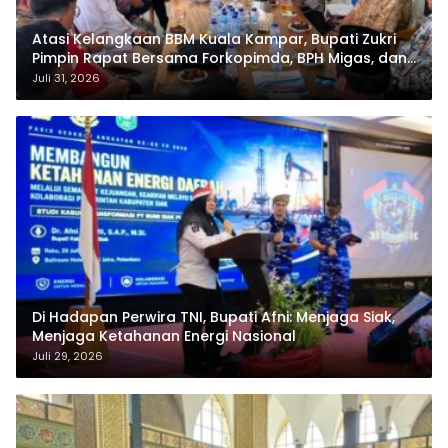
Atasi Kelangkaan BBM Kuala Kampar, Bupati Zukri
Pimpin Rapat Bersama Forkopimda, BPH Migas, dan
Pertamina
Juli 31, 2026
Di Hadapan Perwira TNI, Bupati Afni: Menjaga Siak,
Menjaga Ketahanan Energi Nasional
Juli 29, 2026