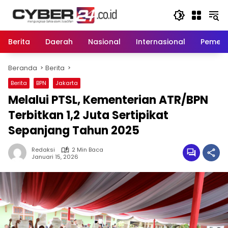
Langsung
ke
konten
Berita
Daerah
Nasional
Internasional
Pemeri
Beranda
Berita
Berita
BPN
Jakarta
Melalui PTSL, Kementerian ATR/BPN
Terbitkan 1,2 Juta Sertipikat
Sepanjang Tahun 2025
Redaksi
2 Min Baca
Januari 15, 2026