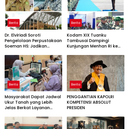
Berita
Berita
Dr. Elviriadi Soroti
Kodam XIX Tuanku
Pengelolaan Perpustakaan
Tambusai Dampingi
Soeman HS: Jadikan
Kunjungan Menhan RI ke
Lokomotif Budaya dan
Yonif TP 952/Imam Bulqin,
Kawah Candradimuka
Perkuat Pembangunan
Intelektual
Satuan
Berita
Berita
Masyarakat Dapat Jadwal
PENGGANTIAN KAPOLRI
Ukur Tanah yang Lebih
KOMPETENSI ABSOLUT
Jelas Berkat Layanan
PRESIDEN
Pengukuran Terjadwal