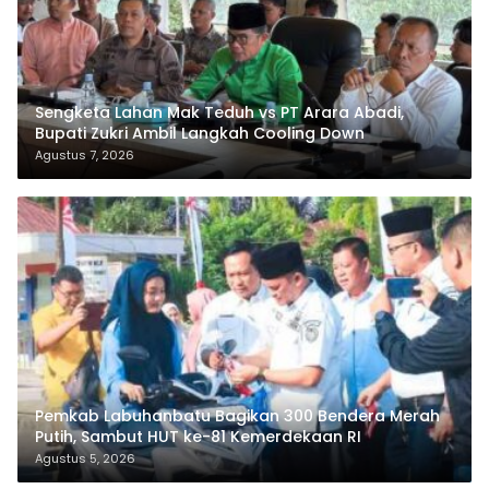
Sengketa Lahan Mak Teduh vs PT Arara Abadi,
Bupati Zukri Ambil Langkah Cooling Down
Agustus 7, 2026
Pemkab Labuhanbatu Bagikan 300 Bendera Merah
Putih, Sambut HUT ke-81 Kemerdekaan RI
Agustus 5, 2026