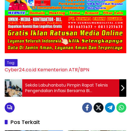
Tag:
Cyber24.co.id
Kementerian ATR/BPN
Sekda Labuhanbatu Pimpin Rapat Teknis
Pengendalian Inflasi Bersama BI
Pematangsiantar
Pos Terkait