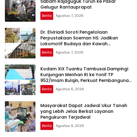
Sabam Rajaguguk Turun ke Pasar
Gelugur Rantauprapat
Berita
Agustus 7, 2026
Dr. Elviriadi Soroti Pengelolaan
Perpustakaan Soeman HS: Jadikan
Lokomotif Budaya dan Kawah
Candradimuka Intelektual
Berita
Agustus 7, 2026
Kodam XIX Tuanku Tambusai Dampingi
Kunjungan Menhan RI ke Yonif TP
952/Imam Bulqin, Perkuat Pembangunan
Satuan
Berita
Agustus 6, 2026
Masyarakat Dapat Jadwal Ukur Tanah
yang Lebih Jelas Berkat Layanan
Pengukuran Terjadwal
Berita
Agustus 6, 2026