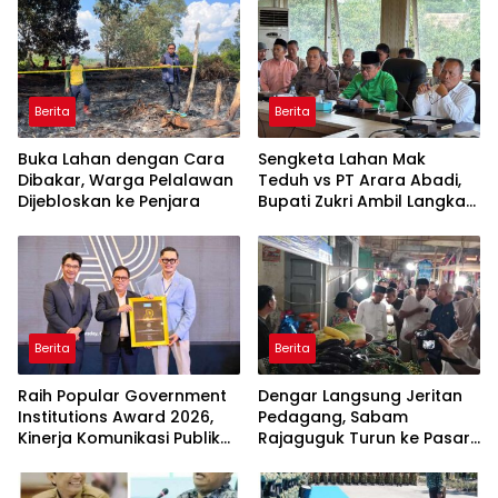
Berita
Berita
Buka Lahan dengan Cara
Sengketa Lahan Mak
Dibakar, Warga Pelalawan
Teduh vs PT Arara Abadi,
Dijebloskan ke Penjara
Bupati Zukri Ambil Langkah
Cooling Down
Berita
Berita
Raih Popular Government
Dengar Langsung Jeritan
Institutions Award 2026,
Pedagang, Sabam
Kinerja Komunikasi Publik
Rajaguguk Turun ke Pasar
Kementerian ATR/BPN
Gelugur Rantauprapat
Kembali Diakui