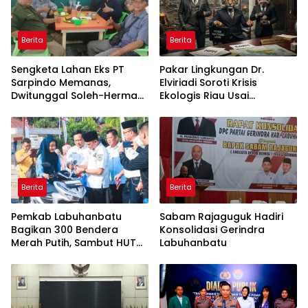
Berita
Berita
Sengketa Lahan Eks PT
Pakar Lingkungan Dr.
Sarpindo Memanas,
Elviriadi Soroti Krisis
Dwitunggal Soleh-Herman
Ekologis Riau Usai
Boyong Pakar Lingkungan
Rentetan Serangan
ke Pulau Rupat
Monyet, Harimau, dan
Beruang Terhadap Warga
Berita
Berita
Pemkab Labuhanbatu
Sabam Rajaguguk Hadiri
Bagikan 300 Bendera
Konsolidasi Gerindra
Merah Putih, Sambut HUT
Labuhanbatu
ke-81 Kemerdekaan RI