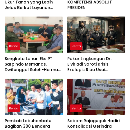
Ukur Tanah yang Lebih
KOMPETENSI ABSOLUT
Jelas Berkat Layanan
PRESIDEN
Pengukuran Terjadwal
Berita
Berita
Sengketa Lahan Eks PT
Pakar Lingkungan Dr.
Sarpindo Memanas,
Elviriadi Soroti Krisis
Dwitunggal Soleh-Herman
Ekologis Riau Usai
Boyong Pakar Lingkungan
Rentetan Serangan
ke Pulau Rupat
Monyet, Harimau, dan
Beruang Terhadap Warga
Berita
Berita
Pemkab Labuhanbatu
Sabam Rajaguguk Hadiri
Bagikan 300 Bendera
Konsolidasi Gerindra