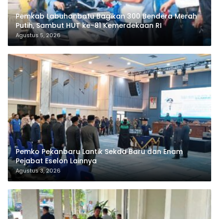
Pemkab Labuhanbatu Bagikan 300 Bendera Merah
Putih, Sambut HUT ke-81 Kemerdekaan RI
Agustus 5, 2026
Pemko Pekanbaru Lantik Sekda Baru dan Enam
Pejabat Eselon Lainnya
Agustus 3, 2026