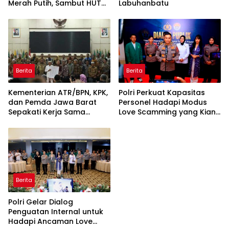
Merah Putih, Sambut HUT
Labuhanbatu
ke-81 Kemerdekaan RI
Berita
Berita
Kementerian ATR/BPN, KPK,
Polri Perkuat Kapasitas
dan Pemda Jawa Barat
Personel Hadapi Modus
Sepakati Kerja Sama
Love Scamming yang Kian
dalam Upaya Pencegahan
Kompleks
Korupsi serta Penguatan
Ekonomi Daerah
Berita
Polri Gelar Dialog
Penguatan Internal untuk
Hadapi Ancaman Love