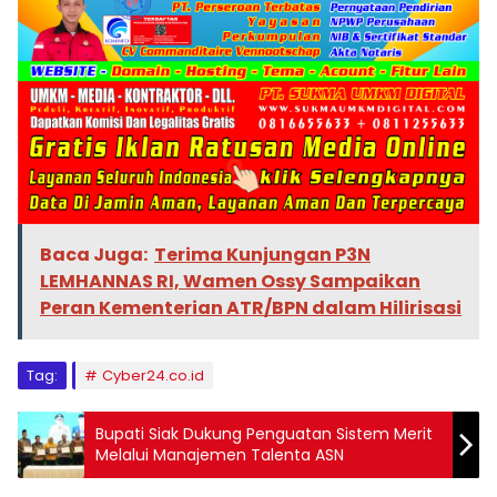
Baca Juga:
Terima Kunjungan P3N
LEMHANNAS RI, Wamen Ossy Sampaikan
Peran Kementerian ATR/BPN dalam Hilirisasi
Tag:
Cyber24.co.id
Bupati Siak Dukung Penguatan Sistem Merit
Melalui Manajemen Talenta ASN