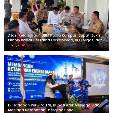
Atasi Kelangkaan BBM Kuala Kampar, Bupati Zukri
Pimpin Rapat Bersama Forkopimda, BPH Migas, dan
Pertamina
Juli 31, 2026
Di Hadapan Perwira TNI, Bupati Afni: Menjaga Siak,
Menjaga Ketahanan Energi Nasional