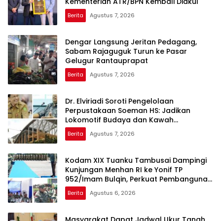
Kementerian ATR/BPN Kembali Diakui
Berita
Agustus 7, 2026
Dengar Langsung Jeritan Pedagang,
Sabam Rajaguguk Turun ke Pasar
Gelugur Rantauprapat
Berita
Agustus 7, 2026
Dr. Elviriadi Soroti Pengelolaan
Perpustakaan Soeman HS: Jadikan
Lokomotif Budaya dan Kawah
Candradimuka Intelektual
Berita
Agustus 7, 2026
Kodam XIX Tuanku Tambusai Dampingi
Kunjungan Menhan RI ke Yonif TP
952/Imam Bulqin, Perkuat Pembangunan
Satuan
Berita
Agustus 6, 2026
Masyarakat Dapat Jadwal Ukur Tanah