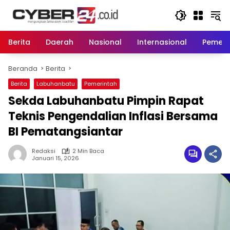
Langsung
ke
konten
Berita
Daerah
Nasional
Internasional
Pemeri
Beranda
Berita
Berita
Labuhanbatu
Pemerintah
Sekda Labuhanbatu Pimpin Rapat
Teknis Pengendalian Inflasi Bersama
BI Pematangsiantar
Redaksi
2 Min Baca
Januari 15, 2026