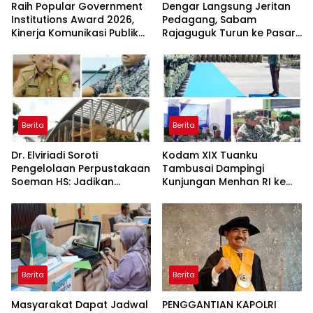
Raih Popular Government
Dengar Langsung Jeritan
Institutions Award 2026,
Pedagang, Sabam
Kinerja Komunikasi Publik
Rajaguguk Turun ke Pasar
Kementerian ATR/BPN
Gelugur Rantauprapat
Kembali Diakui
Berita
Berita
Dr. Elviriadi Soroti
Kodam XIX Tuanku
Pengelolaan Perpustakaan
Tambusai Dampingi
Soeman HS: Jadikan
Kunjungan Menhan RI ke
Lokomotif Budaya dan
Yonif TP 952/Imam Bulqin,
Kawah Candradimuka
Perkuat Pembangunan
Intelektual
Satuan
Berita
Berita
Masyarakat Dapat Jadwal
PENGGANTIAN KAPOLRI