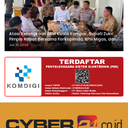
Atasi Kelangkaan BBM Kuala Kampar, Bupati Zukri
Pimpin Rapat Bersama Forkopimda, BPH Migas, dan
Pertamina
Juli 31, 2026