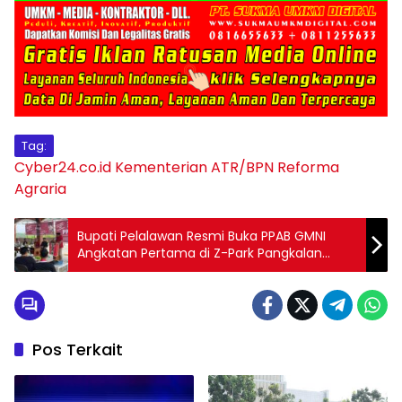
Tag:
Cyber24.co.id
Kementerian ATR/BPN
Reforma
Agraria
Bupati Pelalawan Resmi Buka PPAB GMNI
Angkatan Pertama di Z-Park Pangkalan
Kerinci
Pos Terkait