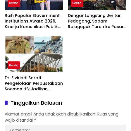
Berita
Berita
Raih Popular Government
Dengar Langsung Jeritan
Institutions Award 2026,
Pedagang, Sabam
Kinerja Komunikasi Publik
Rajaguguk Turun ke Pasar
Kementerian ATR/BPN
Gelugur Rantauprapat
Kembali Diakui
Berita
Dr. Elviriadi Soroti
Pengelolaan Perpustakaan
Soeman HS: Jadikan
Lokomotif Budaya dan
Kawah Candradimuka
Tinggalkan Balasan
Intelektual
Alamat email Anda tidak akan dipublikasikan.
Ruas yang
wajib ditandai
*