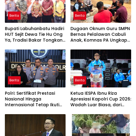
Berita
Berita
Bupati Labuhanbatu Hadiri
Dugaan Oknum Guru SMPN
HUT Sejit Dewa Tie Hu Ong
Bernas Pelalawan Cabuli
Ya, Tradisi Bakar Tongkang
Anak, Komnas PA Ungkap
Meriah di Sei Berombang
Laporan Sudah Masuk
Polres Sejak Juli
Berita
Berita
Polri: Sertifikat Prestasi
Ketua IESPA Ibnu Riza
Nasional Hingga
Apresiasi Kapolri Cup 2026:
Internasional Tetap Ikuti
Wadah Luar Biasa, dari
Tahapan Seleksi
Polres hingga Panggung
Rekrutmen Polri
Nasional