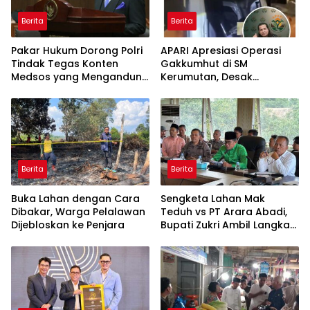
Berita
Berita
Pakar Hukum Dorong Polri
APARI Apresiasi Operasi
Tindak Tegas Konten
Gakkumhut di SM
Medsos yang Mengandung
Kerumutan, Desak
Provokasi
Pengusutan Tuntas
Jaringan Pembalak Liar
Berita
Berita
Buka Lahan dengan Cara
Sengketa Lahan Mak
Dibakar, Warga Pelalawan
Teduh vs PT Arara Abadi,
Dijebloskan ke Penjara
Bupati Zukri Ambil Langkah
Cooling Down