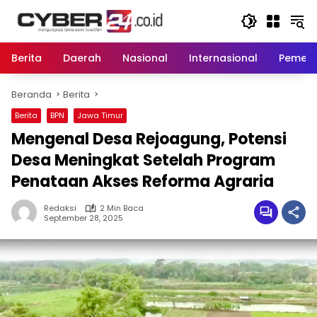
Langsung
ke
konten
Berita
Daerah
Nasional
Internasional
Pemeri
Beranda
Berita
Berita
BPN
Jawa Timur
Mengenal Desa Rejoagung, Potensi
Desa Meningkat Setelah Program
Penataan Akses Reforma Agraria
Redaksi
2 Min Baca
September 28, 2025