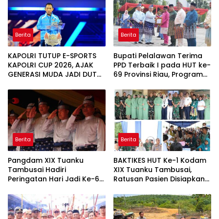
Berita
Berita
KAPOLRI TUTUP E-SPORTS
Bupati Pelalawan Terima
KAPOLRI CUP 2026, AJAK
PPD Terbaik I pada HUT ke-
GENERASI MUDA JADI DUTA
69 Provinsi Riau, Program
KAMTIBMAS DAN AKTIF
Santunan Anak Yatim Jadi
LAPORKAN GANGGUAN KE
Sorotan
110
Berita
Berita
Pangdam XIX Tuanku
BAKTIKES HUT Ke-1 Kodam
Tambusai Hadiri
XIX Tuanku Tambusai,
Peringatan Hari Jadi Ke-69
Ratusan Pasien Disiapkan
Provinsi Riau
Jalani Operasi Gratis