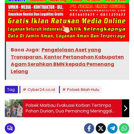
Baca Juga:
Pengelolaan Aset yang
Transparan, Kantor Pertanahan Kabupaten
Agam Serahkan BMN kepada Pemenang
Lelang
Tag:
Cyber24.co.id
Polsek Bilah Hulu
Polsek Marbau Evakuasi Korban Tertimpa
Pohon Durian, Dua Pemancing Meninggal
Dunia