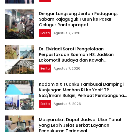
Dengar Langsung Jeritan Pedagang,
Sabam Rajaguguk Turun ke Pasar
Gelugur Rantauprapat
Berita
Agustus 7, 2026
Dr. Elviriadi Soroti Pengelolaan
Perpustakaan Soeman HS: Jadikan
Lokomotif Budaya dan Kawah
Candradimuka Intelektual
Berita
Agustus 7, 2026
Kodam XIX Tuanku Tambusai Dampingi
Kunjungan Menhan RI ke Yonif TP
952/Imam Bulqin, Perkuat Pembangunan
Satuan
Berita
Agustus 6, 2026
Masyarakat Dapat Jadwal Ukur Tanah
yang Lebih Jelas Berkat Layanan
Pengukuran Terjadwal