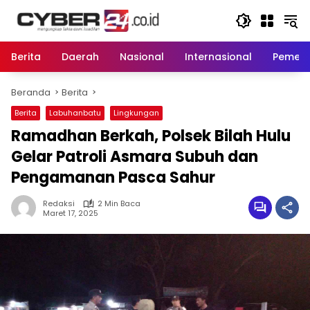
Langsung
ke
konten
Berita
Daerah
Nasional
Internasional
Pemeri
Beranda
Berita
Berita
Labuhanbatu
Lingkungan
Ramadhan Berkah, Polsek Bilah Hulu
Gelar Patroli Asmara Subuh dan
Pengamanan Pasca Sahur
Redaksi
2 Min Baca
Maret 17, 2025