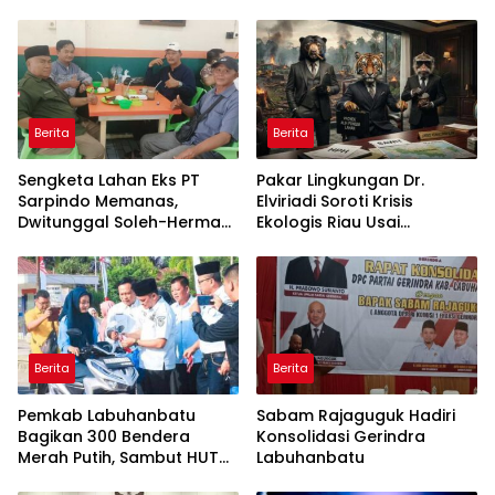
Pengukuran Terjadwal
Berita
Berita
Sengketa Lahan Eks PT
Pakar Lingkungan Dr.
Sarpindo Memanas,
Elviriadi Soroti Krisis
Dwitunggal Soleh-Herman
Ekologis Riau Usai
Boyong Pakar Lingkungan
Rentetan Serangan
ke Pulau Rupat
Monyet, Harimau, dan
Beruang Terhadap Warga
Berita
Berita
Pemkab Labuhanbatu
Sabam Rajaguguk Hadiri
Bagikan 300 Bendera
Konsolidasi Gerindra
Merah Putih, Sambut HUT
Labuhanbatu
ke-81 Kemerdekaan RI