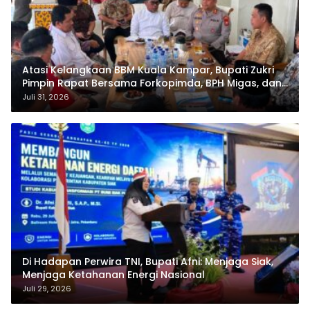
Atasi Kelangkaan BBM Kuala Kampar, Bupati Zukri
Pimpin Rapat Bersama Forkopimda, BPH Migas, dan
Pertamina
Juli 31, 2026
Di Hadapan Perwira TNI, Bupati Afni: Menjaga Siak,
Menjaga Ketahanan Energi Nasional
Juli 29, 2026