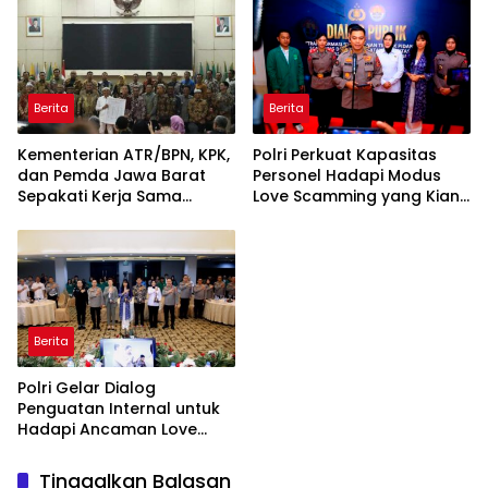
Berita
Berita
Kementerian ATR/BPN, KPK,
Polri Perkuat Kapasitas
dan Pemda Jawa Barat
Personel Hadapi Modus
Sepakati Kerja Sama
Love Scamming yang Kian
dalam Upaya Pencegahan
Kompleks
Korupsi serta Penguatan
Ekonomi Daerah
Berita
Polri Gelar Dialog
Penguatan Internal untuk
Hadapi Ancaman Love
Scamming di Era Digital
Tinggalkan Balasan