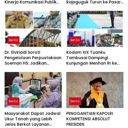
Kinerja Komunikasi Publik
Rajaguguk Turun ke Pasar
Kementerian ATR/BPN
Gelugur Rantauprapat
Kembali Diakui
Berita
Berita
Dr. Elviriadi Soroti
Kodam XIX Tuanku
Pengelolaan Perpustakaan
Tambusai Dampingi
Soeman HS: Jadikan
Kunjungan Menhan RI ke
Lokomotif Budaya dan
Yonif TP 952/Imam Bulqin,
Kawah Candradimuka
Perkuat Pembangunan
Intelektual
Satuan
Berita
Berita
Masyarakat Dapat Jadwal
PENGGANTIAN KAPOLRI
Ukur Tanah yang Lebih
KOMPETENSI ABSOLUT
Jelas Berkat Layanan
PRESIDEN