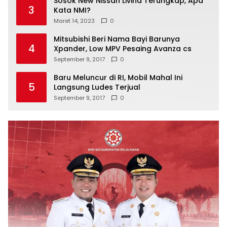
Sosok New Nissan Livina Terungkap, Apa
3
Kata NMI?
Maret 14, 2023
0
Mitsubishi Beri Nama Bayi Barunya
4
Xpander, Low MPV Pesaing Avanza cs
September 9, 2017
0
Baru Meluncur di RI, Mobil Mahal Ini
5
Langsung Ludes Terjual
September 9, 2017
0