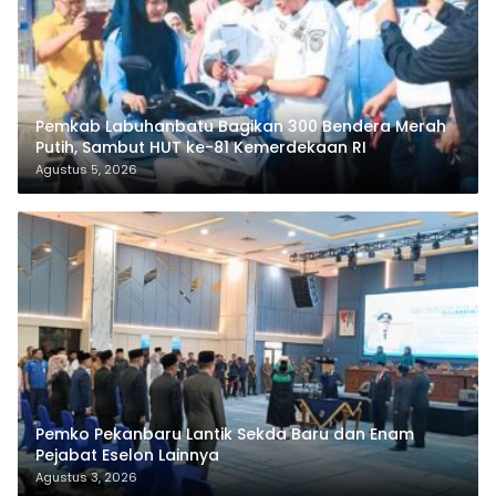
Pemkab Labuhanbatu Bagikan 300 Bendera Merah
Putih, Sambut HUT ke-81 Kemerdekaan RI
Agustus 5, 2026
Pemko Pekanbaru Lantik Sekda Baru dan Enam
Pejabat Eselon Lainnya
Agustus 3, 2026