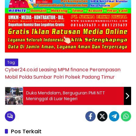
Tag:
Cyber24.co.id
Leasing MPM finance
Perampasan
Mobil
Polda Sumbar
Polri
Polsek Padang Timur
Duka Mendalam, Berguguran PMI NTT
Meninggal di Luar Negeri
Pos Terkait