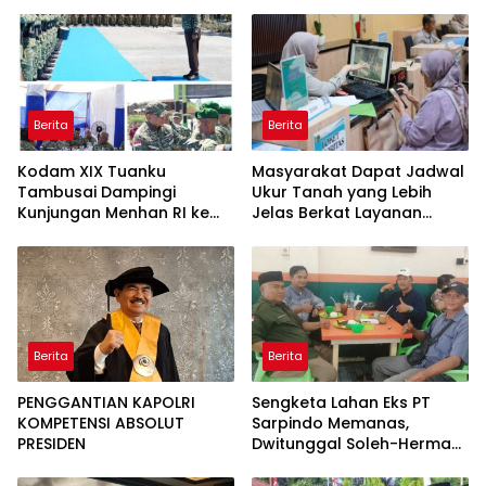
Berita
Berita
Kodam XIX Tuanku
Masyarakat Dapat Jadwal
Tambusai Dampingi
Ukur Tanah yang Lebih
Kunjungan Menhan RI ke
Jelas Berkat Layanan
Yonif TP 952/Imam Bulqin,
Pengukuran Terjadwal
Perkuat Pembangunan
Satuan
Berita
Berita
PENGGANTIAN KAPOLRI
Sengketa Lahan Eks PT
KOMPETENSI ABSOLUT
Sarpindo Memanas,
PRESIDEN
Dwitunggal Soleh-Herman
Boyong Pakar Lingkungan
ke Pulau Rupat