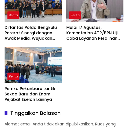
Berita
Berita
Dirlantas Polda Bengkulu
Mulai 17 Agustus,
Pererat Sinergi dengan
Kementerian ATR/BPN Uji
Awak Media, Wujudkan
Coba Layanan Peralihan
Informasi yang Edukatif
Hak 10 Hari di 15 Kantah
dan Berkualitas
Berita
Pemko Pekanbaru Lantik
Sekda Baru dan Enam
Pejabat Eselon Lainnya
Tinggalkan Balasan
Alamat email Anda tidak akan dipublikasikan.
Ruas yang