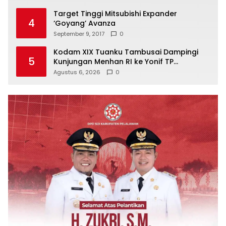
Target Tinggi Mitsubishi Expander
4
‘Goyang’ Avanza
September 9, 2017
0
Kodam XIX Tuanku Tambusai Dampingi
5
Kunjungan Menhan RI ke Yonif TP
952/Imam Bulqin, Perkuat Pembangunan
Agustus 6, 2026
0
Satuan