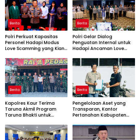
Berita
Berita
Polri Perkuat Kapasitas
Polri Gelar Dialog
Personel Hadapi Modus
Penguatan Internal untuk
Love Scamming yang Kian
Hadapi Ancaman Love
Kompleks
Scamming di Era Digital
Berita
Berita
Kapolres Kaur Terima
Pengelolaan Aset yang
Taruna Akmil Program
Transparan, Kantor
Taruna Bhakti untuk
Pertanahan Kabupaten
Mendukung MPLS Sekolah
Agam Serahkan BMN
Rakyat Kabupaten Kaur
kepada Pemenang Lelang