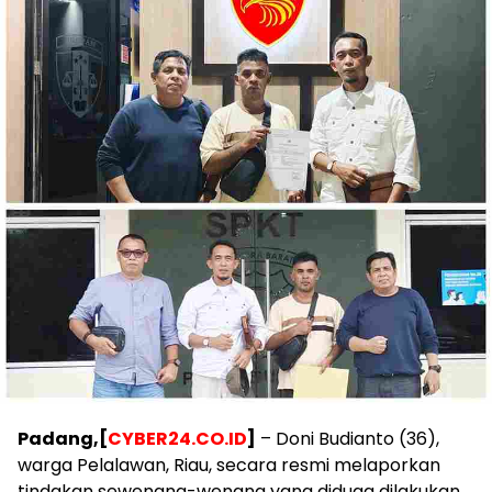
Padang,[
CYBER24.CO.ID
]
– Doni Budianto (36),
warga Pelalawan, Riau, secara resmi melaporkan
tindakan sewenang-wenang yang diduga dilakukan