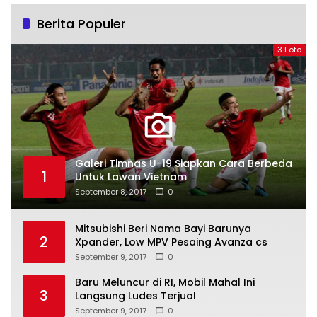
Berita Populer
3 Foto
Galeri Timnas U-19 Siapkan Cara Berbeda
1
Untuk Lawan Vietnam
September 8, 2017
0
Mitsubishi Beri Nama Bayi Barunya
2
Xpander, Low MPV Pesaing Avanza cs
September 9, 2017
0
Baru Meluncur di RI, Mobil Mahal Ini
3
Langsung Ludes Terjual
September 9, 2017
0