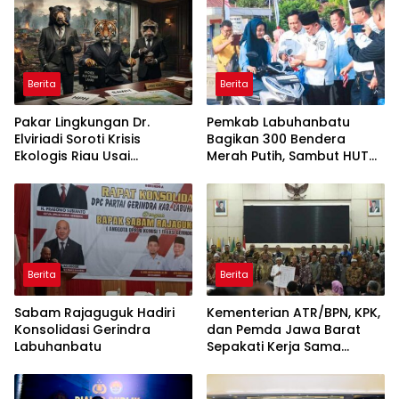
Berita
Berita
Pakar Lingkungan Dr.
Pemkab Labuhanbatu
Elviriadi Soroti Krisis
Bagikan 300 Bendera
Ekologis Riau Usai
Merah Putih, Sambut HUT
Rentetan Serangan
ke-81 Kemerdekaan RI
Monyet, Harimau, dan
Beruang Terhadap Warga
Berita
Berita
Sabam Rajaguguk Hadiri
Kementerian ATR/BPN, KPK,
Konsolidasi Gerindra
dan Pemda Jawa Barat
Labuhanbatu
Sepakati Kerja Sama
dalam Upaya Pencegahan
Korupsi serta Penguatan
Ekonomi Daerah