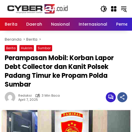
Langsung
ke
konten
Berita
Daerah
Nasional
Internasional
Pemeri
Beranda
Berita
Berita
Hukrim
Sumbar
Perampasan Mobil: Korban Lapor
Debt Collector dan Kanit Polsek
Padang Timur ke Propam Polda
Sumbar
Redaksi
3 Min Baca
April 7, 2025