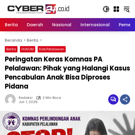
Langsung
ke
konten
Berita
Daerah
Nasional
Internasional
Pemeri
Beranda
Berita
Berita
HUKUM
Kab.Pelalawan
Peringatan Keras Komnas PA
Pelalawan: Pihak yang Halangi Kasus
Pencabulan Anak Bisa Diproses
Pidana
Redaksi
2 Min Baca
Juli 7, 2026