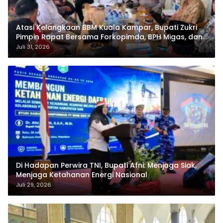
Atasi Kelangkaan BBM Kuala Kampar, Bupati Zukri
Pimpin Rapat Bersama Forkopimda, BPH Migas, dan
Pertamina
Juli 31, 2026
Di Hadapan Perwira TNI, Bupati Afni: Menjaga Siak,
Menjaga Ketahanan Energi Nasional
Juli 29, 2026