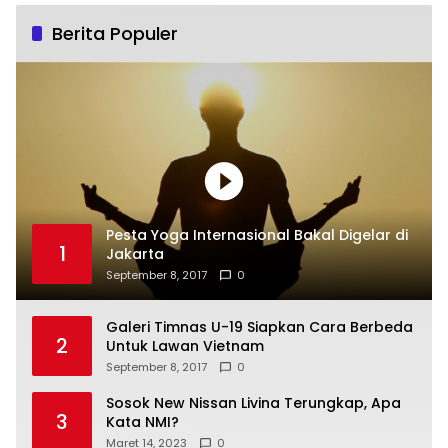
Berita Populer
Pesta Yoga Internasional Bakal Digelar di
1
Jakarta
September 8, 2017
0
Galeri Timnas U-19 Siapkan Cara Berbeda
2
Untuk Lawan Vietnam
September 8, 2017
0
Sosok New Nissan Livina Terungkap, Apa
3
Kata NMI?
Maret 14, 2023
0