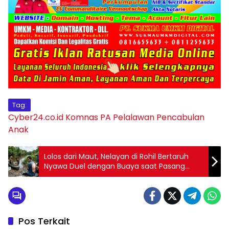
Tag:
Cyber24.co.id
Komnas PA Pelalawan
Pencabulan
Anak
Lolos dari Maut, Nelayan di Rohil Bertaruh
Nyawa Duel dengan Buaya saat Pasang
Pukat
Pos Terkait