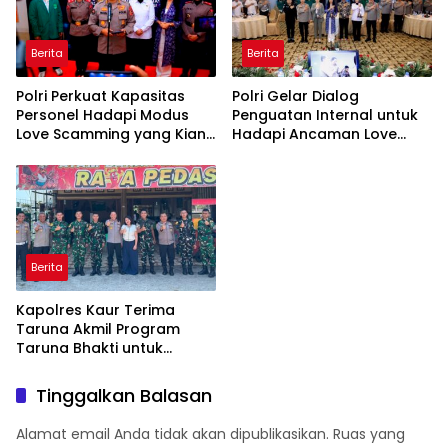
Berita
Berita
Polri Perkuat Kapasitas
Polri Gelar Dialog
Personel Hadapi Modus
Penguatan Internal untuk
Love Scamming yang Kian
Hadapi Ancaman Love
Kompleks
Scamming di Era Digital
Berita
Kapolres Kaur Terima
Taruna Akmil Program
Taruna Bhakti untuk
Mendukung MPLS Sekolah
Rakyat Kabupaten Kaur
Tinggalkan Balasan
Alamat email Anda tidak akan dipublikasikan.
Ruas yang