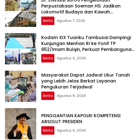
Dr. Elviriadi Soroti Pengelolaan
Perpustakaan Soeman HS: Jadikan
Lokomotif Budaya dan Kawah
Candradimuka Intelektual
Berita
Agustus 7, 2026
Kodam XIX Tuanku Tambusai Dampingi
Kunjungan Menhan RI ke Yonif TP
952/Imam Bulqin, Perkuat Pembangunan
Satuan
Berita
Agustus 6, 2026
Masyarakat Dapat Jadwal Ukur Tanah
yang Lebih Jelas Berkat Layanan
Pengukuran Terjadwal
Berita
Agustus 6, 2026
PENGGANTIAN KAPOLRI KOMPETENSI
ABSOLUT PRESIDEN
Berita
Agustus 6, 2026