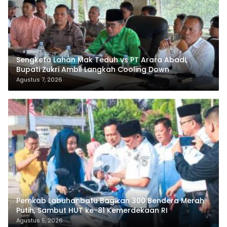
Sengketa Lahan Mak Teduh vs PT Arara Abadi,
Bupati Zukri Ambil Langkah Cooling Down
Agustus 7, 2026
Pemkab Labuhanbatu Bagikan 300 Bendera Merah
Putih, Sambut HUT ke-81 Kemerdekaan RI
Agustus 5, 2026