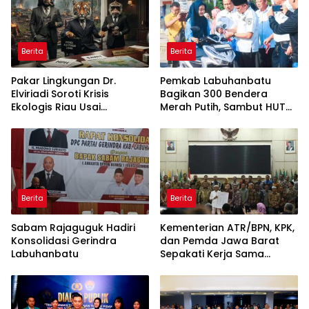
Berita
Berita
Pakar Lingkungan Dr.
Pemkab Labuhanbatu
Elviriadi Soroti Krisis
Bagikan 300 Bendera
Ekologis Riau Usai
Merah Putih, Sambut HUT
Rentetan Serangan
ke-81 Kemerdekaan RI
Monyet, Harimau, dan
Beruang Terhadap Warga
Berita
Berita
Sabam Rajaguguk Hadiri
Kementerian ATR/BPN, KPK,
Konsolidasi Gerindra
dan Pemda Jawa Barat
Labuhanbatu
Sepakati Kerja Sama
dalam Upaya Pencegahan
Korupsi serta Penguatan
Ekonomi Daerah