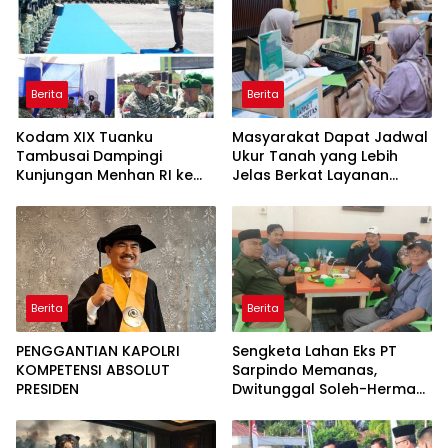
Intelektual
Berita
Berita
Kodam XIX Tuanku
Masyarakat Dapat Jadwal
Tambusai Dampingi
Ukur Tanah yang Lebih
Kunjungan Menhan RI ke
Jelas Berkat Layanan
Yonif TP 952/Imam Bulqin,
Pengukuran Terjadwal
Perkuat Pembangunan
Satuan
Berita
Berita
PENGGANTIAN KAPOLRI
Sengketa Lahan Eks PT
KOMPETENSI ABSOLUT
Sarpindo Memanas,
PRESIDEN
Dwitunggal Soleh-Herman
Boyong Pakar Lingkungan
ke Pulau Rupat