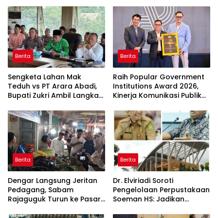
Berita
Berita
Sengketa Lahan Mak
Raih Popular Government
Teduh vs PT Arara Abadi,
Institutions Award 2026,
Bupati Zukri Ambil Langkah
Kinerja Komunikasi Publik
Cooling Down
Kementerian ATR/BPN
Kembali Diakui
Berita
Berita
Dengar Langsung Jeritan
Dr. Elviriadi Soroti
Pedagang, Sabam
Pengelolaan Perpustakaan
Rajaguguk Turun ke Pasar
Soeman HS: Jadikan
Gelugur Rantauprapat
Lokomotif Budaya dan
Kawah Candradimuka