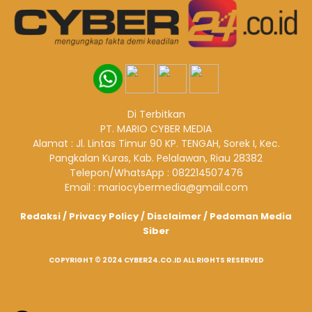
Di Terbitkan
PT. MARIO CYBER MEDIA
Alamat : Jl. Lintas Timur 90 KP. TENGAH, Sorek I, Kec.
Pangkalan Kuras, Kab. Pelalawan, Riau 28382
Telepon/WhatsApp : 082214507476
Email : mariocybermedia@gmail.com
Redaksi
/
Privacy Policy
/
Disclaimer
/
Pedoman Media
Siber
COPYRIGHT © 2024 CYBER24.CO.ID ALL RIGHTS RESERVED