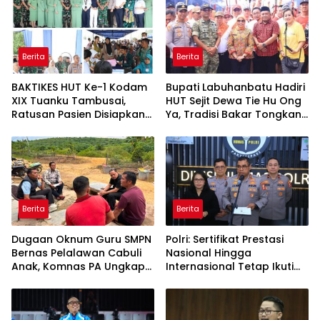
Berita
Berita
BAKTIKES HUT Ke-1 Kodam
Bupati Labuhanbatu Hadiri
XIX Tuanku Tambusai,
HUT Sejit Dewa Tie Hu Ong
Ratusan Pasien Disiapkan
Ya, Tradisi Bakar Tongkang
Jalani Operasi Gratis
Meriah di Sei Berombang
Berita
Berita
Dugaan Oknum Guru SMPN
Polri: Sertifikat Prestasi
Bernas Pelalawan Cabuli
Nasional Hingga
Anak, Komnas PA Ungkap
Internasional Tetap Ikuti
Laporan Sudah Masuk
Tahapan Seleksi
Polres Sejak Juli
Rekrutmen Polri