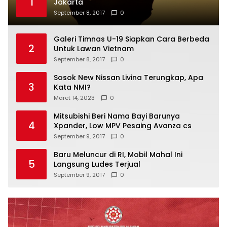
1
Jakarta
September 8, 2017
0
Galeri Timnas U-19 Siapkan Cara Berbeda
2
Untuk Lawan Vietnam
September 8, 2017
0
Sosok New Nissan Livina Terungkap, Apa
3
Kata NMI?
Maret 14, 2023
0
Mitsubishi Beri Nama Bayi Barunya
4
Xpander, Low MPV Pesaing Avanza cs
September 9, 2017
0
Baru Meluncur di RI, Mobil Mahal Ini
5
Langsung Ludes Terjual
September 9, 2017
0