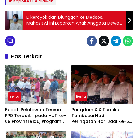
Kapolres Pelalawan
Dikeroyok dan Diunggah ke Medsos,
Mahasiswi ini Laporkan Anak Anggota Dewan
ke Polisi
Pos Terkait
Berita
Berita
Bupati Pelalawan Terima
Pangdam XIX Tuanku
PPD Terbaik I pada HUT ke-
Tambusai Hadiri
69 Provinsi Riau, Program
Peringatan Hari Jadi Ke-69
Santunan Anak Yatim Jadi
Provinsi Riau
Sorotan