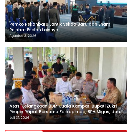
Pemko Pekanbaru Lantik Sekda Baru dan Enam
Pejabat Eselon Lainnya
Agustus 3, 2026
Atasi Kelangkaan BBM Kuala Kampar, Bupati Zukri
Pimpin Rapat Bersama Forkopimda, BPH Migas, dan
Pertamina
Juli 31, 2026