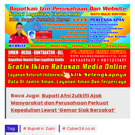
Baca Juga:
Bupati Afni Zulkifli Ajak
Masyarakat dan Perusahaan Perkuat
Kepedulian Lewat ‘Gemar Siak Berzakat’
Tag:
Bupati H. Zukri
Cyber24.co.id