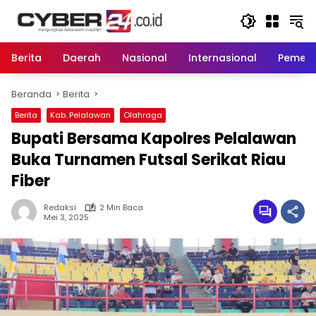
Langsung
ke
konten
Berita
Daerah
Nasional
Internasional
Pemeri
Beranda
Berita
Berita
Kab. Pelalawan
Olahraga
Bupati Bersama Kapolres Pelalawan
Buka Turnamen Futsal Serikat Riau
Fiber
Redaksi
2 Min Baca
Mei 3, 2025