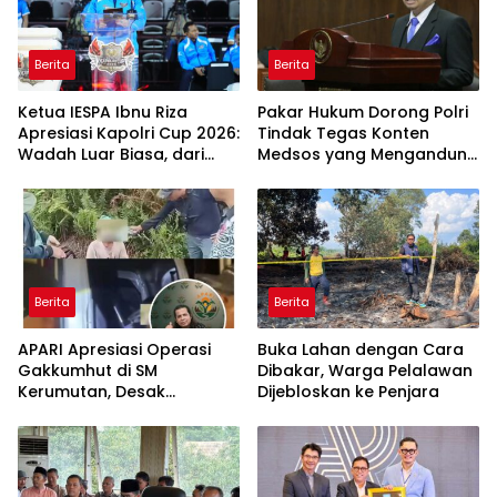
Berita
Berita
Ketua IESPA Ibnu Riza
Pakar Hukum Dorong Polri
Apresiasi Kapolri Cup 2026:
Tindak Tegas Konten
Wadah Luar Biasa, dari
Medsos yang Mengandung
Polres hingga Panggung
Provokasi
Nasional
Berita
Berita
APARI Apresiasi Operasi
Buka Lahan dengan Cara
Gakkumhut di SM
Dibakar, Warga Pelalawan
Kerumutan, Desak
Dijebloskan ke Penjara
Pengusutan Tuntas
Jaringan Pembalak Liar