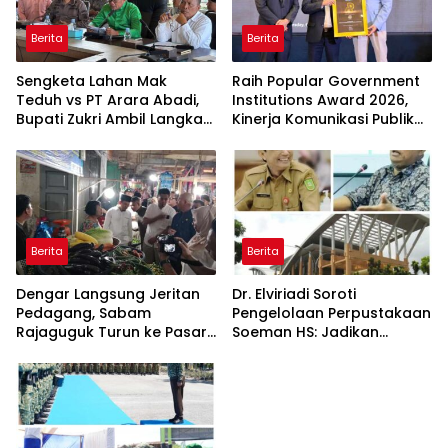
Berita
Berita
Sengketa Lahan Mak
Raih Popular Government
Teduh vs PT Arara Abadi,
Institutions Award 2026,
Bupati Zukri Ambil Langkah
Kinerja Komunikasi Publik
Cooling Down
Kementerian ATR/BPN
Kembali Diakui
Berita
Berita
Dengar Langsung Jeritan
Dr. Elviriadi Soroti
Pedagang, Sabam
Pengelolaan Perpustakaan
Rajaguguk Turun ke Pasar
Soeman HS: Jadikan
Gelugur Rantauprapat
Lokomotif Budaya dan
Kawah Candradimuka
Intelektual