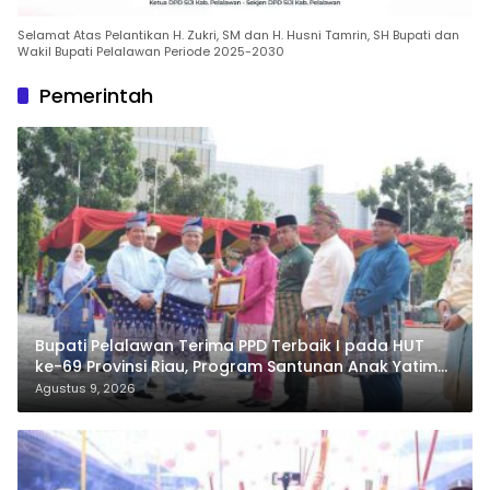
Selamat Atas Pelantikan H. Zukri, SM dan H. Husni Tamrin, SH Bupati dan
Wakil Bupati Pelalawan Periode 2025-2030
Pemerintah
Bupati Pelalawan Terima PPD Terbaik I pada HUT
ke-69 Provinsi Riau, Program Santunan Anak Yatim
Jadi Sorotan
Agustus 9, 2026