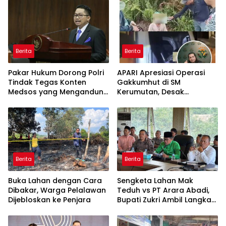
Rekrutmen Polri
Nasional
Berita
Berita
Pakar Hukum Dorong Polri
APARI Apresiasi Operasi
Tindak Tegas Konten
Gakkumhut di SM
Medsos yang Mengandung
Kerumutan, Desak
Provokasi
Pengusutan Tuntas
Jaringan Pembalak Liar
Berita
Berita
Buka Lahan dengan Cara
Sengketa Lahan Mak
Dibakar, Warga Pelalawan
Teduh vs PT Arara Abadi,
Dijebloskan ke Penjara
Bupati Zukri Ambil Langkah
Cooling Down