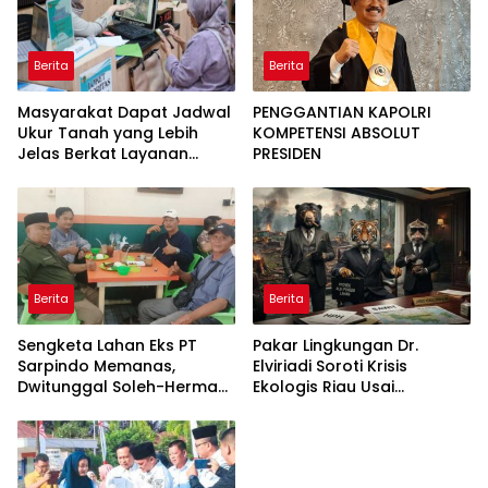
Berita
Berita
Masyarakat Dapat Jadwal
PENGGANTIAN KAPOLRI
Ukur Tanah yang Lebih
KOMPETENSI ABSOLUT
Jelas Berkat Layanan
PRESIDEN
Pengukuran Terjadwal
Berita
Berita
Sengketa Lahan Eks PT
Pakar Lingkungan Dr.
Sarpindo Memanas,
Elviriadi Soroti Krisis
Dwitunggal Soleh-Herman
Ekologis Riau Usai
Boyong Pakar Lingkungan
Rentetan Serangan
ke Pulau Rupat
Monyet, Harimau, dan
Beruang Terhadap Warga