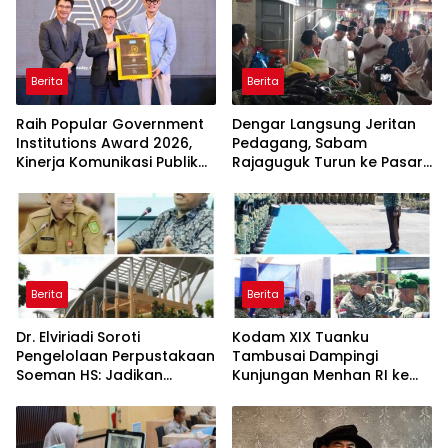
Berita
Berita
Raih Popular Government
Dengar Langsung Jeritan
Institutions Award 2026,
Pedagang, Sabam
Kinerja Komunikasi Publik
Rajaguguk Turun ke Pasar
Kementerian ATR/BPN
Gelugur Rantauprapat
Kembali Diakui
Berita
Berita
Dr. Elviriadi Soroti
Kodam XIX Tuanku
Pengelolaan Perpustakaan
Tambusai Dampingi
Soeman HS: Jadikan
Kunjungan Menhan RI ke
Lokomotif Budaya dan
Yonif TP 952/Imam Bulqin,
Kawah Candradimuka
Perkuat Pembangunan
Intelektual
Satuan