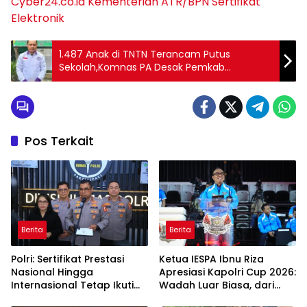
Cyber24.co.id
Kementerian ATR/BPN
Sertifikat
Elektronik
1.487 Anak di TNTN Terancam Putus
Sekolah,Komnas PA Desak Pemkab
Pelalawan Bertindak Cepat
Pos Terkait
Berita
Berita
Polri: Sertifikat Prestasi
Ketua IESPA Ibnu Riza
Nasional Hingga
Apresiasi Kapolri Cup 2026:
Internasional Tetap Ikuti
Wadah Luar Biasa, dari
Tahapan Seleksi
Polres hingga Panggung