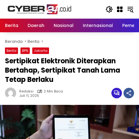
Langsung
ke
konten
Berita
Daerah
Nasional
Internasional
Pemeri
Beranda
Berita
Berita
BPN
Jakarta
Sertipikat Elektronik Diterapkan
Bertahap, Sertipikat Tanah Lama
Tetap Berlaku
Redaksi
2 Min Baca
Juli 11, 2025