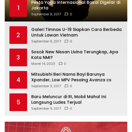
Pesta Yoga Internasional Bakal Digelar di
1
Jakarta
September 8, 2017
0
Galeri Timnas U-19 Siapkan Cara Berbeda
2
Untuk Lawan Vietnam
September 8, 2017
0
Sosok New Nissan Livina Terungkap, Apa
3
Kata NMI?
Maret 14, 2023
0
Mitsubishi Beri Nama Bayi Barunya
4
Xpander, Low MPV Pesaing Avanza cs
September 9, 2017
0
Baru Meluncur di RI, Mobil Mahal Ini
5
Langsung Ludes Terjual
September 9, 2017
0