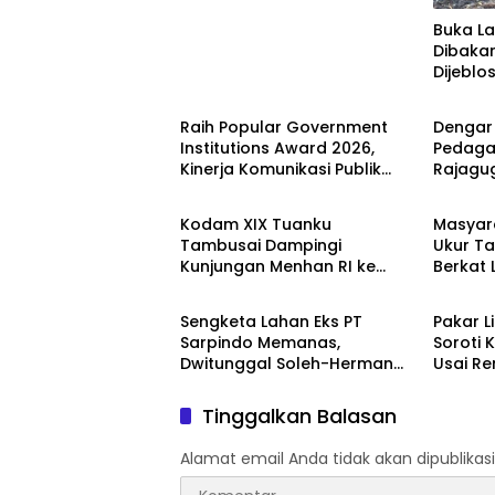
Buka L
Dibaka
Dijeblo
Berita
Berita
Raih Popular Government
Dengar
Institutions Award 2026,
Pedaga
Kinerja Komunikasi Publik
Rajagu
Berita
Berita
Kementerian ATR/BPN
Gelugu
Kembali Diakui
Kodam XIX Tuanku
Masyar
Tambusai Dampingi
Ukur Ta
Kunjungan Menhan RI ke
Berkat
Berita
Berita
Yonif TP 952/Imam Bulqin,
Terjad
Perkuat Pembangunan
Sengketa Lahan Eks PT
Pakar L
Satuan
Sarpindo Memanas,
Soroti K
Dwitunggal Soleh-Herman
Usai R
Boyong Pakar Lingkungan ke
Monyet,
Pulau Rupat
Beruan
Tinggalkan Balasan
Alamat email Anda tidak akan dipublikasi