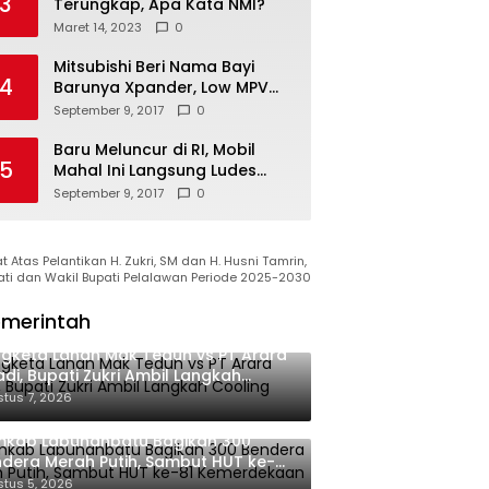
3
Terungkap, Apa Kata NMI?
Maret 14, 2023
0
Mitsubishi Beri Nama Bayi
4
Barunya Xpander, Low MPV
Pesaing Avanza cs
September 9, 2017
0
Baru Meluncur di RI, Mobil
5
Mahal Ini Langsung Ludes
Terjual
September 9, 2017
0
 Atas Pelantikan H. Zukri, SM dan H. Husni Tamrin,
ati dan Wakil Bupati Pelalawan Periode 2025-2030
merintah
gketa Lahan Mak Teduh vs PT Arara
di, Bupati Zukri Ambil Langkah
oling Down
tus 7, 2026
mkab Labuhanbatu Bagikan 300
dera Merah Putih, Sambut HUT ke-81
merdekaan RI
tus 5, 2026