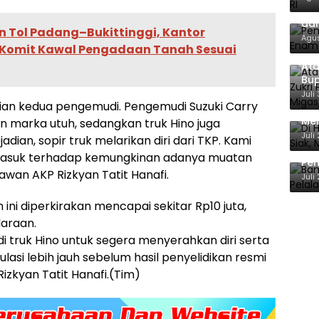
Pem
dan
 Tol Padang–Bukittinggi, Kantor
Agus
Komit Kawal Pengadaan Tanah Sesuai
Ata
Bup
For
Juli
laian kedua pengemudi. Pengemudi Suzuki Carry
Di 
Men
n marka utuh, sedangkan truk Hino juga
Ene
Juli
adian, sopir truk melarikan diri dari TKP. Kami
Ban
masuk terhadap kemungkinan adanya muatan
Pem
alawan AKP Rizkyan Tatit Hanafi.
Ber
Juli
ini diperkirakan mencapai sekitar Rp10 juta,
araan.
 truk Hino untuk segera menyerahkan diri serta
si lebih jauh sebelum hasil penyelidikan resmi
zkyan Tatit Hanafi.(Tim)