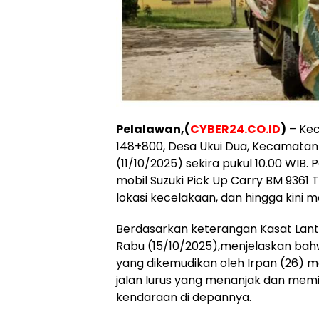
Pelalawan,(
CYBER24.CO.ID
)
– Kece
148+800, Desa Ukui Dua, Kecamatan
(11/10/2025) sekira pukul 10.00 WIB.
mobil Suzuki Pick Up Carry BM 9361 TZ
lokasi kecelakaan, dan hingga kini m
Berdasarkan keterangan Kasat Lanta
Rabu (15/10/2025),menjelaskan bahw
yang dikemudikan oleh Irpan (26) mel
jalan lurus yang menanjak dan memi
kendaraan di depannya.