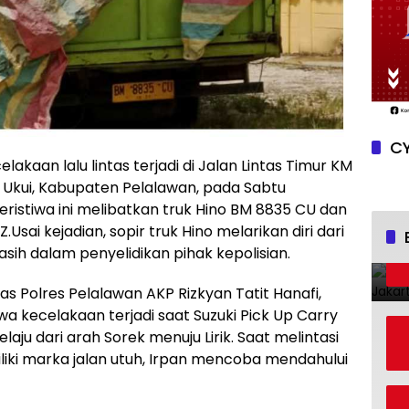
CY
lakaan lalu lintas terjadi di Jalan Lintas Timur KM
 Ukui, Kabupaten Pelalawan, pada Sabtu
 Peristiwa ini melibatkan truk Hino BM 8835 CU dan
.Usai kejadian, sopir truk Hino melarikan diri dari
asih dalam penyelidikan pihak kepolisian.
s Polres Pelalawan AKP Rizkyan Tatit Hanafi,
a kecelakaan terjadi saat Suzuki Pick Up Carry
aju dari arah Sorek menuju Lirik. Saat melintasi
liki marka jalan utuh, Irpan mencoba mendahului