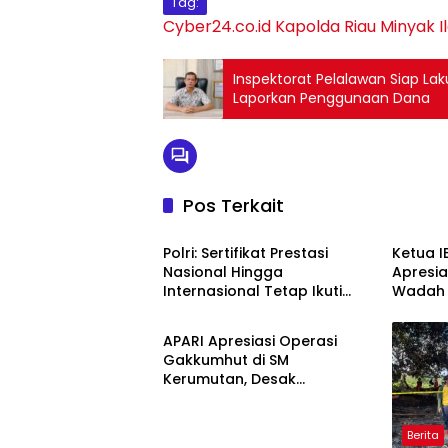
Tag:
Cyber24.co.id
Kapolda Riau
Minyak I
Inspektorat Pelalawan Siap La
Laporkan Penggunaan Dana
Pos Terkait
Berita
Berita
Polri: Sertifikat Prestasi
Ketua I
Nasional Hingga
Apresia
Internasional Tetap Ikuti
Wadah L
Berita
Tahapan Seleksi Rekrutmen
Polres
Polri
Nasion
APARI Apresiasi Operasi
Gakkumhut di SM
Kerumutan, Desak
Pengusutan Tuntas Jaringan
Pembalak Liar
Berita