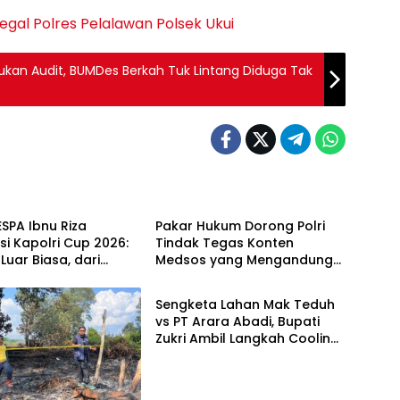
legal
Polres Pelalawan
Polsek Ukui
kukan Audit, BUMDes Berkah Tuk Lintang Diduga Tak
Berita
ESPA Ibnu Riza
Pakar Hukum Dorong Polri
si Kapolri Cup 2026:
Tindak Tegas Konten
uar Biasa, dari
Medsos yang Mengandung
Berita
 hingga Panggung
Provokasi
al
Sengketa Lahan Mak Teduh
vs PT Arara Abadi, Bupati
Zukri Ambil Langkah Cooling
Down