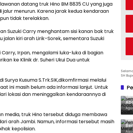
rlawanan datang truk Hino BM 8835 CU yang juga
i jalur menurun. Karena jarak kedua kendaraan
pun tidak terelakkan.
n Suzuki Carry menghantam sisi kanan bak truk
u jalan kiri arah Lirik–Sorek, sementara Suzuki
i Carry, Irpan, mengalami luka-luka di bagian
arikan ke Klinik dr. Suheri Ukui Dua untuk
Selamat
SH Bup
di Surya Kusuma S.Trk.SIK,dikomfirmasi melalui
Pe
 ini masih belum ada informasi lanjut. Untuk
dari lokasi dan meninggalkan kendaraannya di
Sen
Aba
Co
Agus
un media, truk Hino tersebut diduga membawa
Pe
dari arah Jambi. Namun, informasi tersebut masih
Ben
ihak kepolisian.
Ke
Agus