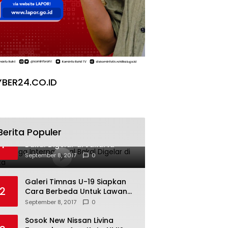
BER24.CO.ID
Berita Populer
Pesta Yoga Internasional
1
Bakal Digelar di Jakarta
September 8, 2017
0
Galeri Timnas U-19 Siapkan
2
Cara Berbeda Untuk Lawan
Vietnam
September 8, 2017
0
Sosok New Nissan Livina