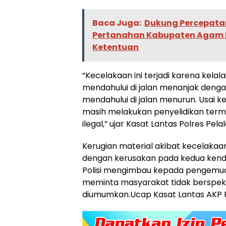
Baca Juga:
Dukung Percepatan
Pertanahan Kabupaten Agam 
Ketentuan
“Kecelakaan ini terjadi karena kela
mendahului di jalan menanjak denga
mendahului di jalan menurun. Usai kej
masih melakukan penyelidikan ter
ilegal,” ujar Kasat Lantas Polres Pel
Kerugian material akibat kecelakaan 
dengan kerusakan pada kedua kend
Polisi mengimbau kepada pengemudi
meminta masyarakat tidak berspekula
diumumkan.Ucap Kasat Lantas AKP Ri