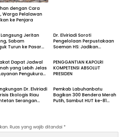
ahan dengan Cara
r, Warga Pelalawan
skan ke Penjara
Berita
 Langsung Jeritan
Dr. Elviriadi Soroti
ng, Sabam
Pengelolaan Perpustakaan
guk Turun ke Pasar
Soeman HS: Jadikan
Berita
r Rantauprapat
Lokomotif Budaya dan
Kawah Candradimuka
akat Dapat Jadwal
PENGGANTIAN KAPOLRI
Intelektual
nah yang Lebih Jelas
KOMPETENSI ABSOLUT
 Layanan Pengukuran
PRESIDEN
Berita
wal
ingkungan Dr. Elviriadi
Pemkab Labuhanbatu
risis Ekologis Riau
Bagikan 300 Bendera Merah
entetan Serangan
Putih, Sambut HUT ke-81
 Harimau, dan
Kemerdekaan RI
g Terhadap Warga
kan.
Ruas yang wajib ditandai
*