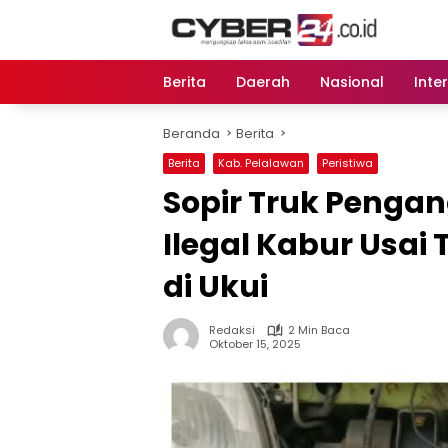
Langsung
ke
konten
Berita
Daerah
Nasional
Inte
Beranda
Berita
Berita
Kab. Pelalawan
Peristiwa
Sopir Truk Penga
Ilegal Kabur Usai
di Ukui
Redaksi
2 Min Baca
Oktober 15, 2025