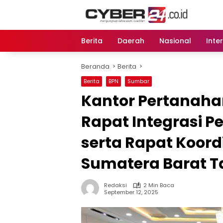
Langsung
ke
konten
Berita
Daerah
Nasional
Inte
Beranda
Berita
Berita
BPN
Sumbar
Kantor Pertanaha
Rapat Integrasi P
serta Rapat Koord
Sumatera Barat T
Redaksi
2 Min Baca
September 12, 2025