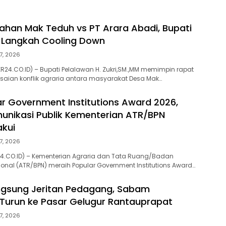
ahan Mak Teduh vs PT Arara Abadi, Bupati
l Langkah Cooling Down
7, 2026
R24.CO.ID) – Bupati Pelalawan H. Zukri,SM.,MM memimpin rapat
saian konflik agraria antara masyarakat Desa Mak…
ar Government Institutions Award 2026,
munikasi Publik Kementerian ATR/BPN
akui
7, 2026
24.CO.ID) – Kementerian Agraria dan Tata Ruang/Badan
onal (ATR/BPN) meraih Popular Government Institutions Award…
ngsung Jeritan Pedagang, Sabam
Turun ke Pasar Gelugur Rantauprapat
7, 2026