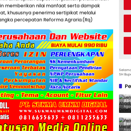
in memberikan nilai manfaat serta dampak
at, khususnya penerima sertipikat melalui
rangka percepatan Reforma Agraria.(Rq)
Selamat
SH Bup
Pe
Sen
Aba
Co
Agus
Pe
Ben
Ke
Agus