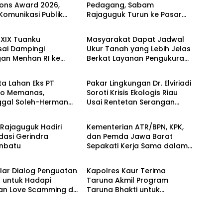
tions Award 2026,
Pedagang, Sabam
 Komunikasi Publik
Rajaguguk Turun ke Pasar
Berita
erian ATR/BPN
Gelugur Rantauprapat
 Diakui
XIX Tuanku
Masyarakat Dapat Jadwal
ai Dampingi
Ukur Tanah yang Lebih Jelas
gan Menhan RI ke
Berkat Layanan Pengukuran
Berita
P 952/Imam Bulqin,
Terjadwal
t Pembangunan
a Lahan Eks PT
Pakar Lingkungan Dr. Elviriadi
do Memanas,
Soroti Krisis Ekologis Riau
ggal Soleh-Herman
Usai Rentetan Serangan
Berita
 Pakar Lingkungan ke
Monyet, Harimau, dan
Rupat
Beruang Terhadap Warga
Rajaguguk Hadiri
Kementerian ATR/BPN, KPK,
dasi Gerindra
dan Pemda Jawa Barat
nbatu
Sepakati Kerja Sama dalam
Berita
Upaya Pencegahan Korupsi
serta Penguatan Ekonomi
elar Dialog Penguatan
Kapolres Kaur Terima
Daerah
l untuk Hadapi
Taruna Akmil Program
n Love Scamming di
Taruna Bhakti untuk
tal
Mendukung MPLS Sekolah
Rakyat Kabupaten Kaur