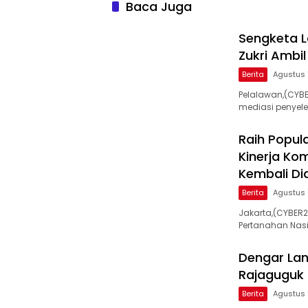
Baca Juga
Sengketa L
Zukri Ambi
Berita
Agustus 
Pelalawan,(CYBE
mediasi penyele
Raih Popul
Kinerja Ko
Kembali Di
Berita
Agustus 
Jakarta,(CYBER
Pertanahan Nasi
Dengar La
Rajaguguk 
Berita
Agustus 