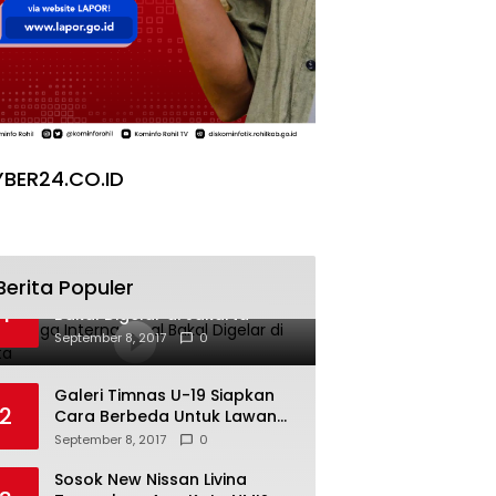
BER24.CO.ID
Berita Populer
Pesta Yoga Internasional
1
Bakal Digelar di Jakarta
September 8, 2017
0
Galeri Timnas U-19 Siapkan
2
Cara Berbeda Untuk Lawan
Vietnam
September 8, 2017
0
Sosok New Nissan Livina