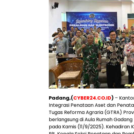
Padang,(
CYBER24.CO.ID
)
– Kanto
Integrasi Penataan Aset dan Penata
Tugas Reforma Agraria (GTRA) Prov
berlangsung di Aula Rumah Gadang La
pada Kamis (11/9/2025). Kehadiran 
Plt. Kepala Seksi Penataan dan Pembe