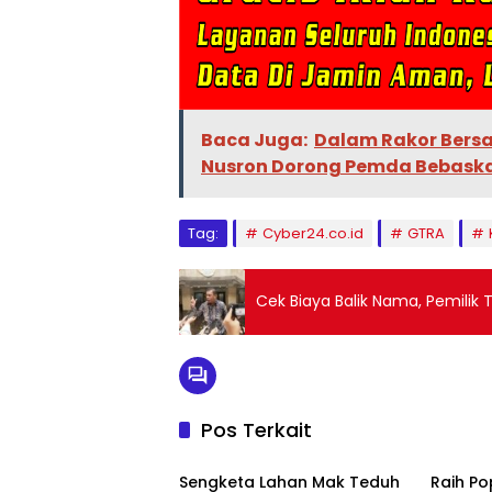
Baca Juga:
Dalam Rakor Bers
Nusron Dorong Pemda Bebask
Tag:
Cyber24.co.id
GTRA
Cek Biaya Balik Nama, Pemilik 
Pos Terkait
Berita
Berita
Sengketa Lahan Mak Teduh
Raih P