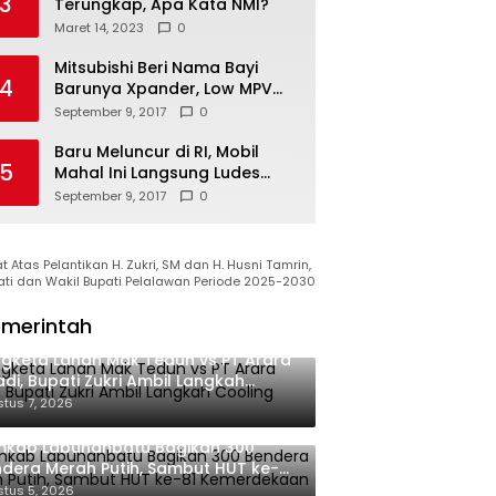
3
Terungkap, Apa Kata NMI?
Maret 14, 2023
0
Mitsubishi Beri Nama Bayi
4
Barunya Xpander, Low MPV
Pesaing Avanza cs
September 9, 2017
0
Baru Meluncur di RI, Mobil
5
Mahal Ini Langsung Ludes
Terjual
September 9, 2017
0
 Atas Pelantikan H. Zukri, SM dan H. Husni Tamrin,
ati dan Wakil Bupati Pelalawan Periode 2025-2030
merintah
gketa Lahan Mak Teduh vs PT Arara
di, Bupati Zukri Ambil Langkah
oling Down
tus 7, 2026
mkab Labuhanbatu Bagikan 300
dera Merah Putih, Sambut HUT ke-81
merdekaan RI
tus 5, 2026