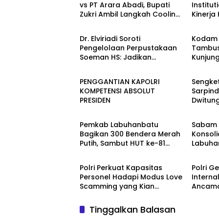
vs PT Arara Abadi, Bupati
Institu
Zukri Ambil Langkah Cooling
Kinerja
Berita
Berita
Down
Kement
Kembali
Dr. Elviriadi Soroti
Kodam 
Pengelolaan Perpustakaan
Tambus
Soeman HS: Jadikan
Kunjun
Berita
Berita
Lokomotif Budaya dan
Yonif T
Kawah Candradimuka
Perkua
PENGGANTIAN KAPOLRI
Sengket
Intelektual
Satuan
KOMPETENSI ABSOLUT
Sarpin
PRESIDEN
Dwitun
Berita
Berita
Boyong
Pulau 
Pemkab Labuhanbatu
Sabam 
Bagikan 300 Bendera Merah
Konsoli
Putih, Sambut HUT ke-81
Labuha
Berita
Berita
Kemerdekaan RI
Polri Perkuat Kapasitas
Polri G
Personel Hadapi Modus Love
Interna
Scamming yang Kian
Ancama
Kompleks
Era Digi
Tinggalkan Balasan