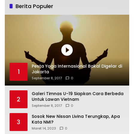
Berita Populer
Pesta Yoga Internasional Bakal Digelar di
1
Jakarta
September 8, 2017
0
Galeri Timnas U-19 Siapkan Cara Berbeda
2
Untuk Lawan Vietnam
September 8, 2017
0
Sosok New Nissan Livina Terungkap, Apa
3
Kata NMI?
Maret 14, 2023
0