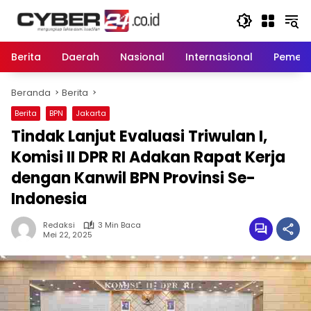
Langsung
ke
konten
Berita
Daerah
Nasional
Internasional
Pemeri
Beranda
Berita
Berita
BPN
Jakarta
Tindak Lanjut Evaluasi Triwulan I,
Komisi II DPR RI Adakan Rapat Kerja
dengan Kanwil BPN Provinsi Se-
Indonesia
Redaksi
3 Min Baca
Mei 22, 2025