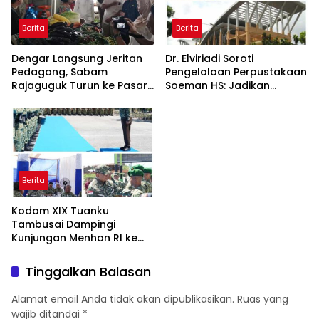
Berita
Berita
Dengar Langsung Jeritan
Dr. Elviriadi Soroti
Pedagang, Sabam
Pengelolaan Perpustakaan
Rajaguguk Turun ke Pasar
Soeman HS: Jadikan
Gelugur Rantauprapat
Lokomotif Budaya dan
Kawah Candradimuka
Intelektual
Berita
Kodam XIX Tuanku
Tambusai Dampingi
Kunjungan Menhan RI ke
Yonif TP 952/Imam Bulqin,
Perkuat Pembangunan
Tinggalkan Balasan
Satuan
Alamat email Anda tidak akan dipublikasikan.
Ruas yang
wajib ditandai
*