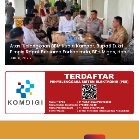
Atasi Kelangkaan BBM Kuala Kampar, Bupati Zukri
Pimpin Rapat Bersama Forkopimda, BPH Migas, dan
Pertamina
Juli 31, 2026