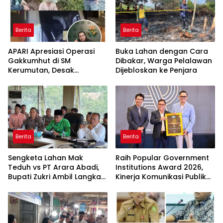
Berita
Berita
APARI Apresiasi Operasi
Buka Lahan dengan Cara
Gakkumhut di SM
Dibakar, Warga Pelalawan
Kerumutan, Desak
Dijebloskan ke Penjara
Pengusutan Tuntas
Jaringan Pembalak Liar
Berita
Berita
Sengketa Lahan Mak
Raih Popular Government
Teduh vs PT Arara Abadi,
Institutions Award 2026,
Bupati Zukri Ambil Langkah
Kinerja Komunikasi Publik
Cooling Down
Kementerian ATR/BPN
Kembali Diakui