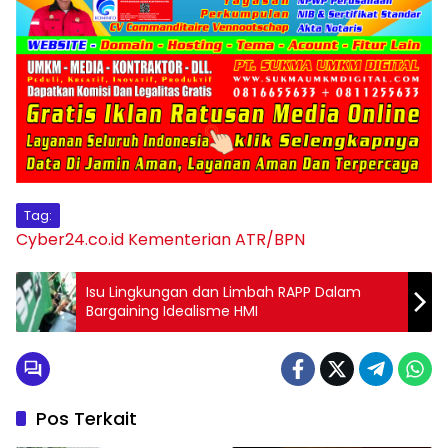
Tag:
Cyber24.co.id
Kementerian ATR/BPN
Isu Lingkungan dan Limbah RAPP Dalam
Bargaining Idealisme HMI
Pos Terkait