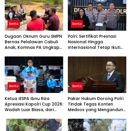
Berita
Berita
Dugaan Oknum Guru SMPN
Polri: Sertifikat Prestasi
Bernas Pelalawan Cabuli
Nasional Hingga
Anak, Komnas PA Ungkap
Internasional Tetap Ikuti
Laporan Sudah Masuk
Tahapan Seleksi
Polres Sejak Juli
Rekrutmen Polri
Berita
Berita
Ketua IESPA Ibnu Riza
Pakar Hukum Dorong Polri
Apresiasi Kapolri Cup 2026:
Tindak Tegas Konten
Wadah Luar Biasa, dari
Medsos yang Mengandung
Polres hingga Panggung
Provokasi
Nasional