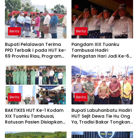
Berita
Berita
Bupati Pelalawan Terima
Pangdam XIX Tuanku
PPD Terbaik I pada HUT ke-
Tambusai Hadiri
69 Provinsi Riau, Program
Peringatan Hari Jadi Ke-69
Santunan Anak Yatim Jadi
Provinsi Riau
Sorotan
Berita
Berita
BAKTIKES HUT Ke-1 Kodam
Bupati Labuhanbatu Hadiri
XIX Tuanku Tambusai,
HUT Sejit Dewa Tie Hu Ong
Ratusan Pasien Disiapkan
Ya, Tradisi Bakar Tongkang
Jalani Operasi Gratis
Meriah di Sei Berombang