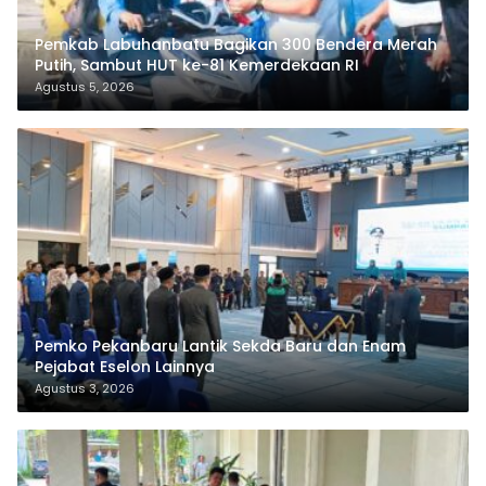
Pemkab Labuhanbatu Bagikan 300 Bendera Merah
Putih, Sambut HUT ke-81 Kemerdekaan RI
Agustus 5, 2026
Pemko Pekanbaru Lantik Sekda Baru dan Enam
Pejabat Eselon Lainnya
Agustus 3, 2026