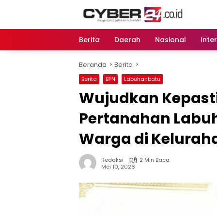
Langsung
ke
konten
Berita
Daerah
Nasional
Inte
Beranda
Berita
Berita
BPN
Labuhanbatu
Wujudkan Kepast
Pertanahan Labu
Warga di Kelurah
Redaksi
2 Min Baca
Mei 10, 2026