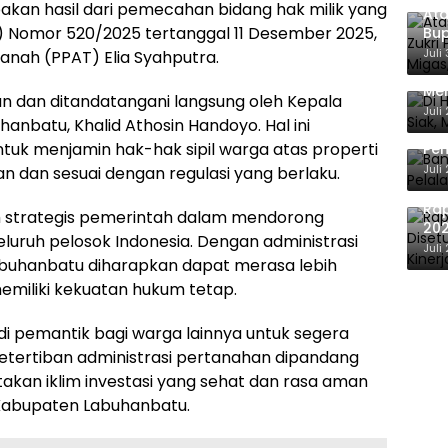
pakan hasil dari pemecahan bidang hak milik yang
Ata
B) Nomor 520/2025 tertanggal 11 Desember 2025,
Bup
For
Juli
anah (PPAT) Elia Syahputra.
Di 
Men
an dan ditandatangani langsung oleh Kepala
Ene
Juli
nbatu, Khalid Athosin Handoyo. Hal ini
Ban
uk menjamin hak-hak sipil warga atas properti
Pem
Ber
Juli
n dan sesuai dengan regulasi yang berlaku.
Ra
am strategis pemerintah dalam mendorong
202
luruh pelosok Indonesia. Dengan administrasi
Eva
Juli
abuhanbatu diharapkan dapat merasa lebih
emiliki kekuatan hukum tetap.
di pemantik bagi warga lainnya untuk segera
etertiban administrasi pertanahan dipandang
kan iklim investasi yang sehat dan rasa aman
 Kabupaten Labuhanbatu.