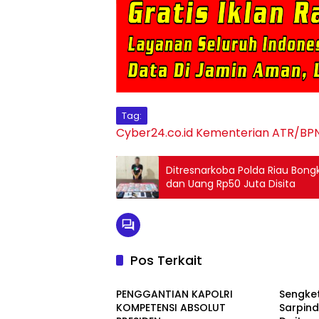
Tag:
Cyber24.co.id
Kementerian ATR/BP
Ditresnarkoba Polda Riau Bongk
dan Uang Rp50 Juta Disita
Pos Terkait
Berita
Berita
PENGGANTIAN KAPOLRI
Sengket
KOMPETENSI ABSOLUT
Sarpin