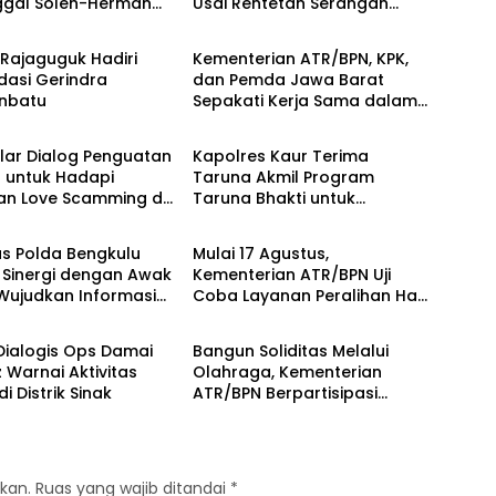
ggal Soleh-Herman
Usai Rentetan Serangan
Berita
 Pakar Lingkungan ke
Monyet, Harimau, dan
Rupat
Beruang Terhadap Warga
Rajaguguk Hadiri
Kementerian ATR/BPN, KPK,
dasi Gerindra
dan Pemda Jawa Barat
nbatu
Sepakati Kerja Sama dalam
Berita
Upaya Pencegahan Korupsi
serta Penguatan Ekonomi
elar Dialog Penguatan
Kapolres Kaur Terima
Daerah
l untuk Hadapi
Taruna Akmil Program
n Love Scamming di
Taruna Bhakti untuk
Berita
tal
Mendukung MPLS Sekolah
Rakyat Kabupaten Kaur
as Polda Bengkulu
Mulai 17 Agustus,
 Sinergi dengan Awak
Kementerian ATR/BPN Uji
Wujudkan Informasi
Coba Layanan Peralihan Hak
Berita
ukatif dan
10 Hari di 15 Kantah
itas
 Dialogis Ops Damai
Bangun Soliditas Melalui
 Warnai Aktivitas
Olahraga, Kementerian
i Distrik Sinak
ATR/BPN Berpartisipasi
dalam Turnamen Tenis Piala
Gubernur DKI Jakarta 2026
kan.
Ruas yang wajib ditandai
*