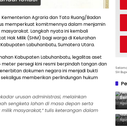
 Kementerian Agraria dan Tata Ruang/Badan
erus memperkuat komitmennya dalam menjamin
masyarakat. Langkah nyata ini kembali
kat Hak Milik (SHM) bagi warga di Kelurahan
 Kabupaten Labuhanbatu, Sumatera Utara.
anahan Kabupaten Labuhanbatu, legalitas aset
5 meter persegi kini resmi berpindah tangan dan
Selamat
Penerbitan dokumen negara ini menjadi bukti
SH Bup
, sekaligus memberikan perlindungan hukum
Pe
Pe
 sekadar urusan administrasi, melainkan
Ben
Ke
gah sengketa lahan di masa depan serta
Agus
Pem
 milik masyarakat,” tulis keterangan dalam
dan
Agus