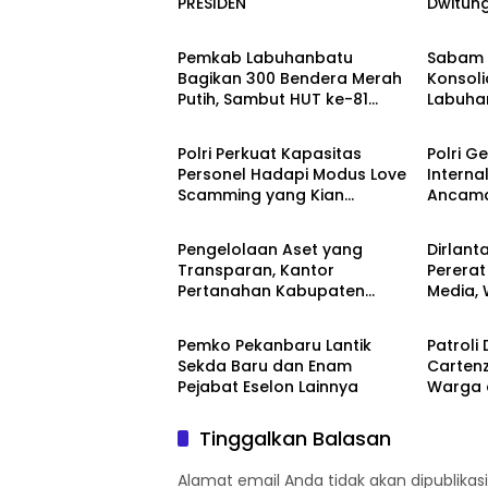
PRESIDEN
Dwitun
Berita
Berita
Boyong
Pulau 
Pemkab Labuhanbatu
Sabam 
Bagikan 300 Bendera Merah
Konsoli
Putih, Sambut HUT ke-81
Labuha
Berita
Berita
Kemerdekaan RI
Polri Perkuat Kapasitas
Polri G
Personel Hadapi Modus Love
Interna
Scamming yang Kian
Ancama
Berita
Berita
Kompleks
Era Digi
Pengelolaan Aset yang
Dirlant
Transparan, Kantor
Pererat
Pertanahan Kabupaten
Media, 
Berita
Berita
Agam Serahkan BMN kepada
yang Ed
Pemenang Lelang
Berkual
Pemko Pekanbaru Lantik
Patroli
Sekda Baru dan Enam
Cartenz
Pejabat Eselon Lainnya
Warga d
Tinggalkan Balasan
Alamat email Anda tidak akan dipublikasi