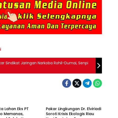
N
ar Sindikat Jaringan Narkoba Rohil-Dumai, Senpi
Berita
a Lahan Eks PT
Pakar Lingkungan Dr. Elviriadi
do Memanas,
Soroti Krisis Ekologis Riau