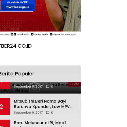
BER24.CO.ID
Berita Populer
Galeri Timnas U-19 Siapkan
1
Cara Berbeda Untuk Lawan
3 Foto
Vietnam
September 8, 2017
0
Mitsubishi Beri Nama Bayi
2
Barunya Xpander, Low MPV
Pesaing Avanza cs
September 9, 2017
0
Baru Meluncur di RI, Mobil