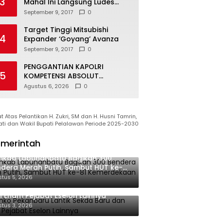
3
Mahal Ini Langsung Ludes
Terjual
September 9, 2017
0
Target Tinggi Mitsubishi
4
Expander ‘Goyang’ Avanza
September 9, 2017
0
PENGGANTIAN KAPOLRI
5
KOMPETENSI ABSOLUT
PRESIDEN
Agustus 6, 2026
0
 Atas Pelantikan H. Zukri, SM dan H. Husni Tamrin,
ati dan Wakil Bupati Pelalawan Periode 2025-2030
merintah
mkab Labuhanbatu Bagikan 300
dera Merah Putih, Sambut HUT ke-81
merdekaan RI
tus 5, 2026
ko Pekanbaru Lantik Sekda Baru
 Enam Pejabat Eselon Lainnya
tus 3, 2026