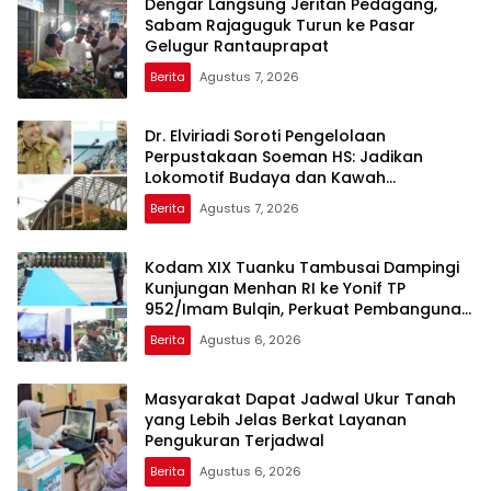
Dengar Langsung Jeritan Pedagang,
Sabam Rajaguguk Turun ke Pasar
Gelugur Rantauprapat
Berita
Agustus 7, 2026
Dr. Elviriadi Soroti Pengelolaan
Perpustakaan Soeman HS: Jadikan
Lokomotif Budaya dan Kawah
Candradimuka Intelektual
Berita
Agustus 7, 2026
Kodam XIX Tuanku Tambusai Dampingi
Kunjungan Menhan RI ke Yonif TP
952/Imam Bulqin, Perkuat Pembangunan
Satuan
Berita
Agustus 6, 2026
Masyarakat Dapat Jadwal Ukur Tanah
yang Lebih Jelas Berkat Layanan
Pengukuran Terjadwal
Berita
Agustus 6, 2026