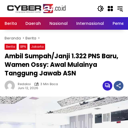
Langsung
ke
konten
Berita
Daerah
Nasional
Internasional
Pemeri
Beranda
Berita
Berita
BPN
Jakarta
Ambil Sumpah/Janji 1.322 PNS Baru,
Wamen Ossy: Awal Mulainya
Tanggung Jawab ASN
Redaksi
3 Min Baca
Juni 12, 2026