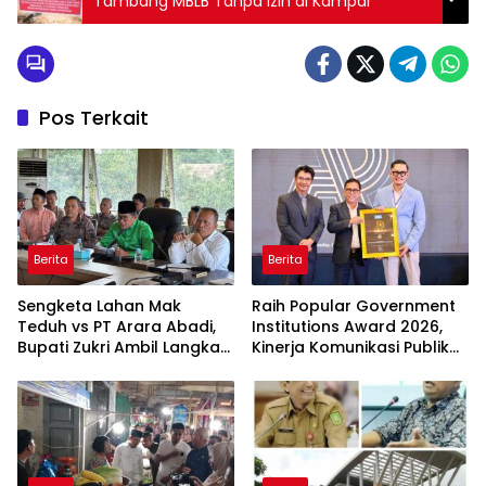
Tambang MBLB Tanpa Izin di Kampar
Pos Terkait
Berita
Berita
Sengketa Lahan Mak
Raih Popular Government
Teduh vs PT Arara Abadi,
Institutions Award 2026,
Bupati Zukri Ambil Langkah
Kinerja Komunikasi Publik
Cooling Down
Kementerian ATR/BPN
Kembali Diakui