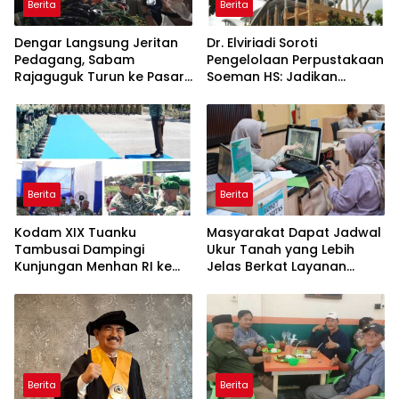
Berita
Berita
Dengar Langsung Jeritan
Dr. Elviriadi Soroti
Pedagang, Sabam
Pengelolaan Perpustakaan
Rajaguguk Turun ke Pasar
Soeman HS: Jadikan
Gelugur Rantauprapat
Lokomotif Budaya dan
Kawah Candradimuka
Intelektual
Berita
Berita
Kodam XIX Tuanku
Masyarakat Dapat Jadwal
Tambusai Dampingi
Ukur Tanah yang Lebih
Kunjungan Menhan RI ke
Jelas Berkat Layanan
Yonif TP 952/Imam Bulqin,
Pengukuran Terjadwal
Perkuat Pembangunan
Satuan
Berita
Berita