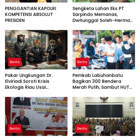
PENGGANTIAN KAPOLRI
Sengketa Lahan Eks PT
KOMPETENSI ABSOLUT
Sarpindo Memanas,
PRESIDEN
Dwitunggal Soleh-Herman
Boyong Pakar Lingkungan
ke Pulau Rupat
Berita
Berita
Pakar Lingkungan Dr.
Pemkab Labuhanbatu
Elviriadi Soroti Krisis
Bagikan 300 Bendera
Ekologis Riau Usai
Merah Putih, Sambut HUT
Rentetan Serangan
ke-81 Kemerdekaan RI
Monyet, Harimau, dan
Beruang Terhadap Warga
Berita
Berita