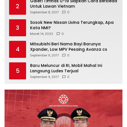
Galeri Timnas U-19 Siapkan Cara Berbeda
2
Untuk Lawan Vietnam
September 8, 2017
0
Sosok New Nissan Livina Terungkap, Apa
3
Kata NMI?
Maret 14, 2023
0
Mitsubishi Beri Nama Bayi Barunya
4
Xpander, Low MPV Pesaing Avanza cs
September 9, 2017
0
Baru Meluncur di RI, Mobil Mahal Ini
5
Langsung Ludes Terjual
September 9, 2017
0