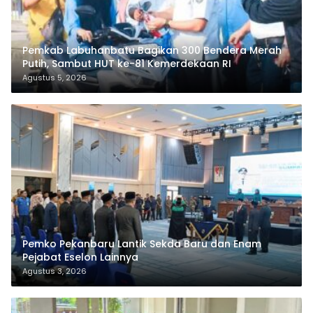
Pemkab Labuhanbatu Bagikan 300 Bendera Merah
Putih, Sambut HUT ke-81 Kemerdekaan RI
Agustus 5, 2026
Pemko Pekanbaru Lantik Sekda Baru dan Enam
Pejabat Eselon Lainnya
Agustus 3, 2026