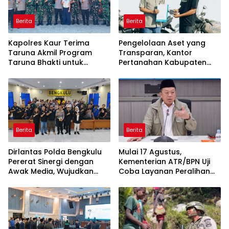
Berita
Berita
Kapolres Kaur Terima
Pengelolaan Aset yang
Taruna Akmil Program
Transparan, Kantor
Taruna Bhakti untuk
Pertanahan Kabupaten
Mendukung MPLS Sekolah
Agam Serahkan BMN
Rakyat Kabupaten Kaur
kepada Pemenang Lelang
Berita
Berita
Dirlantas Polda Bengkulu
Mulai 17 Agustus,
Pererat Sinergi dengan
Kementerian ATR/BPN Uji
Awak Media, Wujudkan
Coba Layanan Peralihan
Informasi yang Edukatif
Hak 10 Hari di 15 Kantah
dan Berkualitas