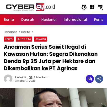
Langsung
ke
konten
Berita
Daerah
Nasional
Internasional
Pemeri
Beranda
Berita
Berita
Hutan Kita
Jakarta
Ancaman Serius Sawit Ilegal di
Kawasan Hutan: Segera Dikenakan
Denda Rp 25 Juta per Hektare dan
Dikembalikan ke PT Agrinas
Redaksi
2 Min Baca
Oktober 7, 2025