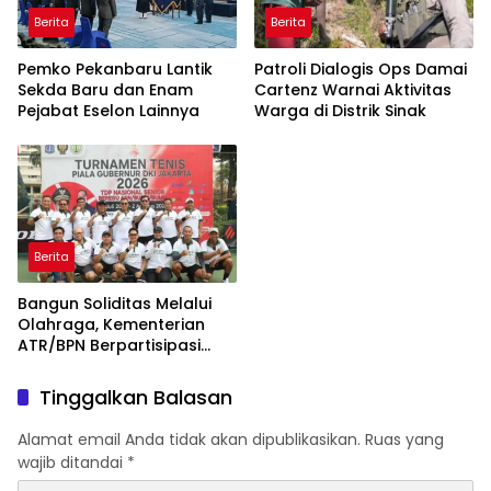
Berita
Berita
Pemko Pekanbaru Lantik
Patroli Dialogis Ops Damai
Sekda Baru dan Enam
Cartenz Warnai Aktivitas
Pejabat Eselon Lainnya
Warga di Distrik Sinak
Berita
Bangun Soliditas Melalui
Olahraga, Kementerian
ATR/BPN Berpartisipasi
dalam Turnamen Tenis
Piala Gubernur DKI Jakarta
Tinggalkan Balasan
2026
Alamat email Anda tidak akan dipublikasikan.
Ruas yang
wajib ditandai
*