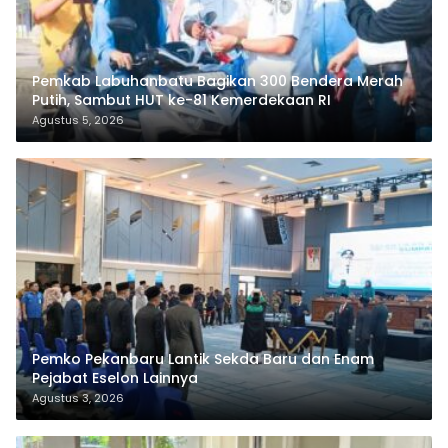
Pemkab Labuhanbatu Bagikan 300 Bendera Merah
Putih, Sambut HUT ke-81 Kemerdekaan RI
Agustus 5, 2026
Pemko Pekanbaru Lantik Sekda Baru dan Enam
Pejabat Eselon Lainnya
Agustus 3, 2026