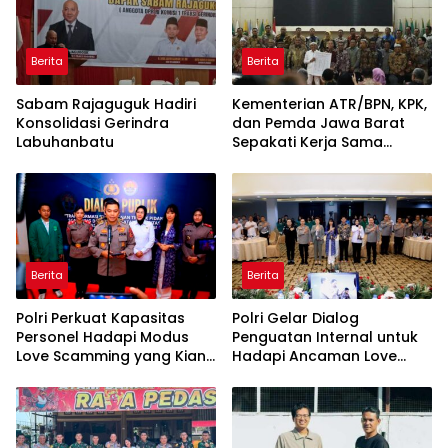
Berita
Berita
Sabam Rajaguguk Hadiri
Kementerian ATR/BPN, KPK,
Konsolidasi Gerindra
dan Pemda Jawa Barat
Labuhanbatu
Sepakati Kerja Sama
dalam Upaya Pencegahan
Korupsi serta Penguatan
Ekonomi Daerah
Berita
Berita
Polri Perkuat Kapasitas
Polri Gelar Dialog
Personel Hadapi Modus
Penguatan Internal untuk
Love Scamming yang Kian
Hadapi Ancaman Love
Kompleks
Scamming di Era Digital