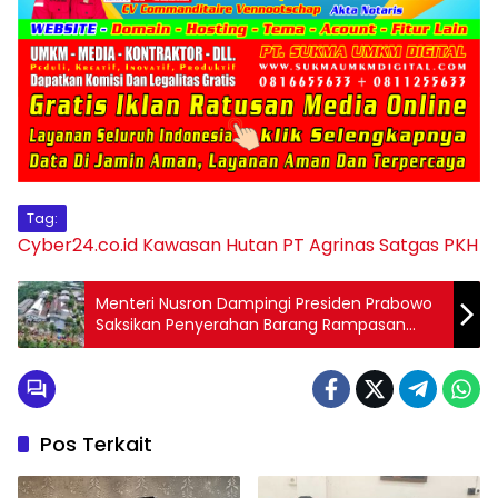
Tag:
Cyber24.co.id
Kawasan Hutan
PT Agrinas
Satgas PKH
Menteri Nusron Dampingi Presiden Prabowo
Saksikan Penyerahan Barang Rampasan
Negara kepada PT Timah Tbk
Pos Terkait