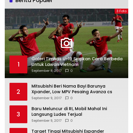
Berita Populer
3 Foto
Galeri Timnas U-19 Siapkan Cara Berbeda
1
Untuk Lawan Vietnam
September 8, 2017
0
Mitsubishi Beri Nama Bayi Barunya
2
Xpander, Low MPV Pesaing Avanza cs
September 9, 2017
0
Baru Meluncur di RI, Mobil Mahal Ini
3
Langsung Ludes Terjual
September 9, 2017
0
Target Tinggi Mitsubishi Expander