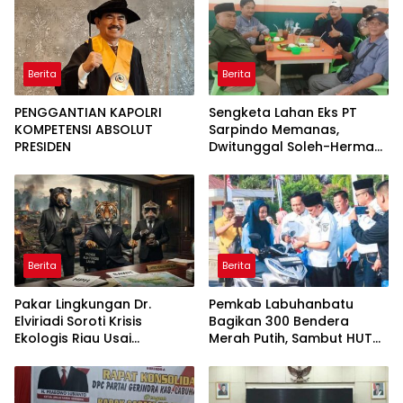
Berita
Berita
PENGGANTIAN KAPOLRI
Sengketa Lahan Eks PT
KOMPETENSI ABSOLUT
Sarpindo Memanas,
PRESIDEN
Dwitunggal Soleh-Herman
Boyong Pakar Lingkungan
ke Pulau Rupat
Berita
Berita
Pakar Lingkungan Dr.
Pemkab Labuhanbatu
Elviriadi Soroti Krisis
Bagikan 300 Bendera
Ekologis Riau Usai
Merah Putih, Sambut HUT
Rentetan Serangan
ke-81 Kemerdekaan RI
Monyet, Harimau, dan
Beruang Terhadap Warga