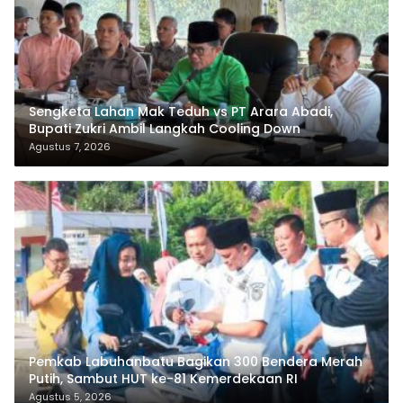
Sengketa Lahan Mak Teduh vs PT Arara Abadi,
Bupati Zukri Ambil Langkah Cooling Down
Agustus 7, 2026
Pemkab Labuhanbatu Bagikan 300 Bendera Merah
Putih, Sambut HUT ke-81 Kemerdekaan RI
Agustus 5, 2026