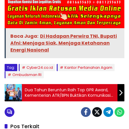
Baca Juga:
Di Hadapan Perwira TNI, Bupati
Afni: Menjaga Siak, Menjaga Ketahanan
Energi Nasional
Tag:
Cyber24.co.id
Kantor Pertanahan Agam
Ombudsman RI
Dua Tahun Beruntun Raih Top GPR Award,
Kementerian ATR/BPN Buktikan Komunikasi
Publik yang Berdampak
Pos Terkait