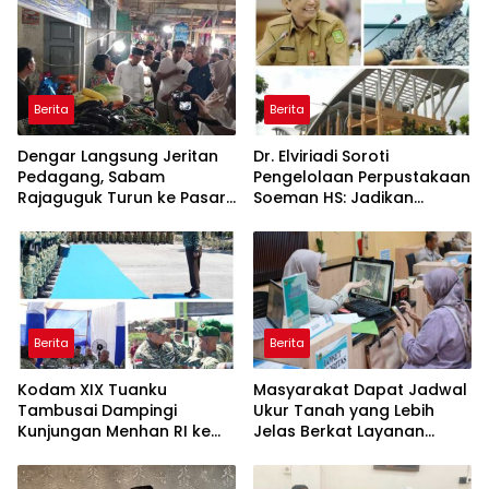
Kembali Diakui
Berita
Berita
Dengar Langsung Jeritan
Dr. Elviriadi Soroti
Pedagang, Sabam
Pengelolaan Perpustakaan
Rajaguguk Turun ke Pasar
Soeman HS: Jadikan
Gelugur Rantauprapat
Lokomotif Budaya dan
Kawah Candradimuka
Intelektual
Berita
Berita
Kodam XIX Tuanku
Masyarakat Dapat Jadwal
Tambusai Dampingi
Ukur Tanah yang Lebih
Kunjungan Menhan RI ke
Jelas Berkat Layanan
Yonif TP 952/Imam Bulqin,
Pengukuran Terjadwal
Perkuat Pembangunan