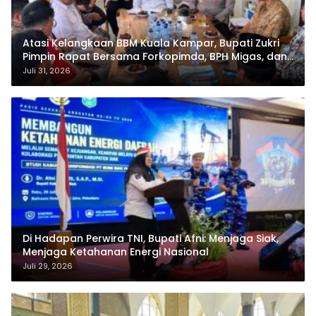
Atasi Kelangkaan BBM Kuala Kampar, Bupati Zukri
Pimpin Rapat Bersama Forkopimda, BPH Migas, dan
Pertamina
Juli 31, 2026
Di Hadapan Perwira TNI, Bupati Afni: Menjaga Siak,
Menjaga Ketahanan Energi Nasional
Juli 29, 2026