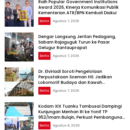
Raih Popular Government Institutions
Award 2026, Kinerja Komunikasi Publik
Kementerian ATR/BPN Kembali Diakui
Berita
Agustus 7, 2026
Dengar Langsung Jeritan Pedagang,
Sabam Rajaguguk Turun ke Pasar
Gelugur Rantauprapat
Berita
Agustus 7, 2026
Dr. Elviriadi Soroti Pengelolaan
Perpustakaan Soeman HS: Jadikan
Lokomotif Budaya dan Kawah
Candradimuka Intelektual
Berita
Agustus 7, 2026
Kodam XIX Tuanku Tambusai Dampingi
Kunjungan Menhan RI ke Yonif TP
952/Imam Bulqin, Perkuat Pembangunan
Satuan
Berita
Agustus 6, 2026