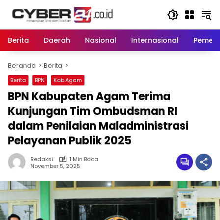
Langsung
ke
konten
Berita
Daerah
Nasional
Internasional
Pemeri
Beranda
Berita
Berita
BPN
Kab.Agam
BPN Kabupaten Agam Terima
Kunjungan Tim Ombudsman RI
dalam Penilaian Maladministrasi
Pelayanan Publik 2025
Redaksi
1 Min Baca
November 5, 2025