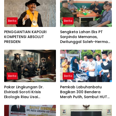
Satuan
Berita
Berita
PENGGANTIAN KAPOLRI
Sengketa Lahan Eks PT
KOMPETENSI ABSOLUT
Sarpindo Memanas,
PRESIDEN
Dwitunggal Soleh-Herman
Boyong Pakar Lingkungan
ke Pulau Rupat
Berita
Berita
Pakar Lingkungan Dr.
Pemkab Labuhanbatu
Elviriadi Soroti Krisis
Bagikan 300 Bendera
Ekologis Riau Usai
Merah Putih, Sambut HUT
Rentetan Serangan
ke-81 Kemerdekaan RI
Monyet, Harimau, dan
Beruang Terhadap Warga