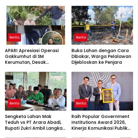
Berita
Berita
APARI Apresiasi Operasi
Buka Lahan dengan Cara
Gakkumhut di SM
Dibakar, Warga Pelalawan
Kerumutan, Desak
Dijebloskan ke Penjara
Pengusutan Tuntas
Jaringan Pembalak Liar
Berita
Berita
Sengketa Lahan Mak
Raih Popular Government
Teduh vs PT Arara Abadi,
Institutions Award 2026,
Bupati Zukri Ambil Langkah
Kinerja Komunikasi Publik
Cooling Down
Kementerian ATR/BPN