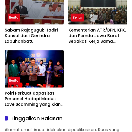
Berita
Berita
Sabam Rajaguguk Hadiri
Kementerian ATR/BPN, KPK,
Konsolidasi Gerindra
dan Pemda Jawa Barat
Labuhanbatu
Sepakati Kerja Sama
dalam Upaya Pencegahan
Korupsi serta Penguatan
Ekonomi Daerah
Berita
Polri Perkuat Kapasitas
Personel Hadapi Modus
Love Scamming yang Kian
Kompleks
Tinggalkan Balasan
Alamat email Anda tidak akan dipublikasikan.
Ruas yang