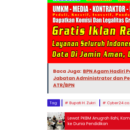
Baca Juga:
BPN Agam Hadiri P
Jabatan Administrator dan P
ATR/BPN
Tag:
Bupati H. Zukri
Cyber24.co.
Lewat PKBM Anugrah Ilahi, Ko
ke Dunia Pendidikan