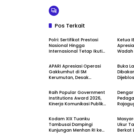
Pos Terkait
Berita
Berita
Polri: Sertifikat Prestasi
Ketua I
Nasional Hingga
Apresia
Internasional Tetap Ikuti
Wadah L
Berita
Berita
Tahapan Seleksi Rekrutmen
Polres
Polri
Nasion
APARI Apresiasi Operasi
Buka L
Gakkumhut di SM
Dibaka
Kerumutan, Desak
Dijeblo
Berita
Berita
Pengusutan Tuntas Jaringan
Pembalak Liar
Raih Popular Government
Dengar
Institutions Award 2026,
Pedaga
Kinerja Komunikasi Publik
Rajagu
Berita
Berita
Kementerian ATR/BPN
Gelugu
Kembali Diakui
Kodam XIX Tuanku
Masyar
Tambusai Dampingi
Ukur Ta
Kunjungan Menhan RI ke
Berkat
Berita
Berita