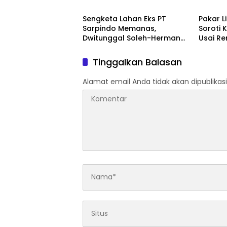
Yonif TP 952/Imam Bulqin,
Terjad
Perkuat Pembangunan
Sengketa Lahan Eks PT
Pakar L
Satuan
Sarpindo Memanas,
Soroti K
Dwitunggal Soleh-Herman
Usai R
Boyong Pakar Lingkungan ke
Monyet,
Pulau Rupat
Beruan
Tinggalkan Balasan
Alamat email Anda tidak akan dipublikasi