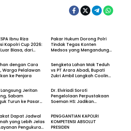
Berita
ESPA Ibnu Riza
Pakar Hukum Dorong Polri
si Kapolri Cup 2026:
Tindak Tegas Konten
uar Biasa, dari
Medsos yang Mengandung
Berita
 hingga Panggung
Provokasi
al
ahan dengan Cara
Sengketa Lahan Mak Teduh
r, Warga Pelalawan
vs PT Arara Abadi, Bupati
skan ke Penjara
Zukri Ambil Langkah Cooling
Berita
Down
 Langsung Jeritan
Dr. Elviriadi Soroti
ng, Sabam
Pengelolaan Perpustakaan
guk Turun ke Pasar
Soeman HS: Jadikan
Berita
r Rantauprapat
Lokomotif Budaya dan
Kawah Candradimuka
akat Dapat Jadwal
PENGGANTIAN KAPOLRI
Intelektual
nah yang Lebih Jelas
KOMPETENSI ABSOLUT
 Layanan Pengukuran
PRESIDEN
Berita