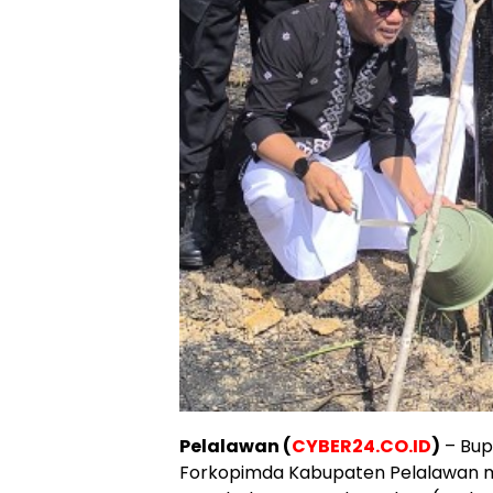
Pelalawan (
CYBER24.CO.ID
)
– Bup
Forkopimda Kabupaten Pelalawan 