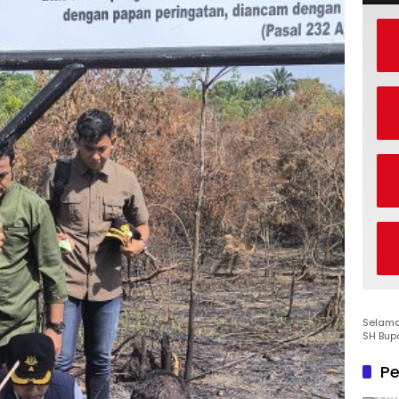
Selamat
SH Bup
Pe