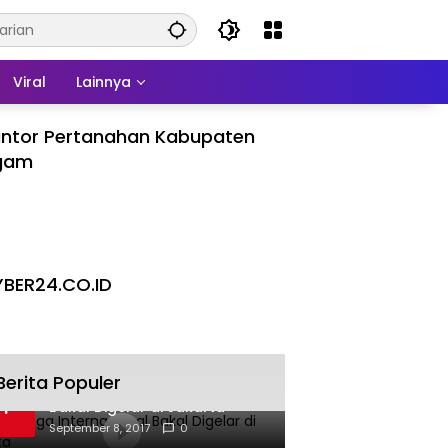
Viral
Lainnya
ntor Pertanahan Kabupaten
gam
BER24.CO.ID
Berita Populer
Pesta Yoga Internasional
1
Bakal Digelar di Jakarta
September 8, 2017
0