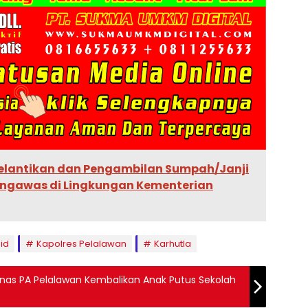
elantikan dan Pengambilan Sumpah/Janji
engawas di Lingkungan Kementerian
id
Kapolres Pelalawan
Karhutla
mnas PA Pelalawan Kembalikan Anak Putus Sekolah