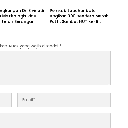
wal
ingkungan Dr. Elviriadi
Pemkab Labuhanbatu
risis Ekologis Riau
Bagikan 300 Bendera Merah
entetan Serangan
Putih, Sambut HUT ke-81
 Harimau, dan
Kemerdekaan RI
g Terhadap Warga
kan.
Ruas yang wajib ditandai
*