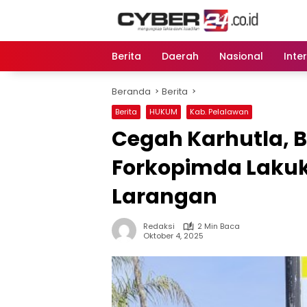
Langsung
ke
konten
Berita
Daerah
Nasional
Inte
Beranda
Berita
Berita
HUKUM
Kab. Pelalawan
Cegah Karhutla, B
Forkopimda Laku
Larangan
Redaksi
2 Min Baca
Oktober 4, 2025