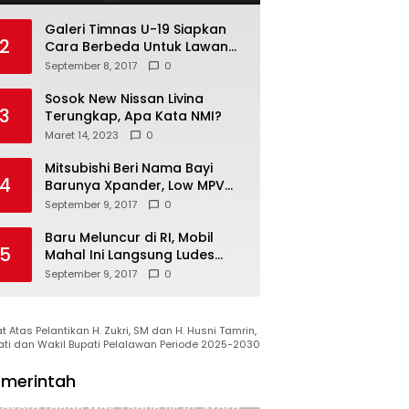
Galeri Timnas U-19 Siapkan
2
Cara Berbeda Untuk Lawan
Vietnam
September 8, 2017
0
Sosok New Nissan Livina
3
Terungkap, Apa Kata NMI?
Maret 14, 2023
0
Mitsubishi Beri Nama Bayi
4
Barunya Xpander, Low MPV
Pesaing Avanza cs
September 9, 2017
0
Baru Meluncur di RI, Mobil
5
Mahal Ini Langsung Ludes
Terjual
September 9, 2017
0
 Atas Pelantikan H. Zukri, SM dan H. Husni Tamrin,
ati dan Wakil Bupati Pelalawan Periode 2025-2030
merintah