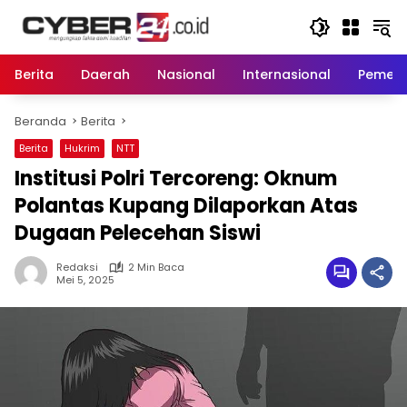
Langsung
ke
konten
Berita
Daerah
Nasional
Internasional
Pemeri
Beranda
Berita
Berita
Hukrim
NTT
Institusi Polri Tercoreng: Oknum
Polantas Kupang Dilaporkan Atas
Dugaan Pelecehan Siswi
Redaksi
2 Min Baca
Mei 5, 2025