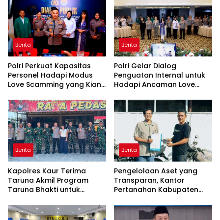
Ekonomi Daerah
Berita
Berita
Polri Perkuat Kapasitas
Polri Gelar Dialog
Personel Hadapi Modus
Penguatan Internal untuk
Love Scamming yang Kian
Hadapi Ancaman Love
Kompleks
Scamming di Era Digital
Berita
Berita
Kapolres Kaur Terima
Pengelolaan Aset yang
Taruna Akmil Program
Transparan, Kantor
Taruna Bhakti untuk
Pertanahan Kabupaten
Mendukung MPLS Sekolah
Agam Serahkan BMN
Rakyat Kabupaten Kaur
kepada Pemenang Lelang