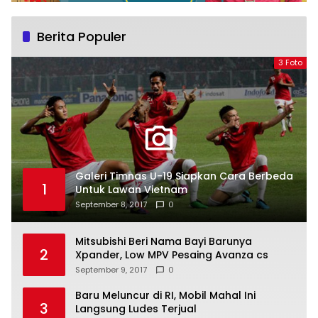
Berita Populer
3 Foto
Galeri Timnas U-19 Siapkan Cara Berbeda
1
Untuk Lawan Vietnam
September 8, 2017
0
Mitsubishi Beri Nama Bayi Barunya
2
Xpander, Low MPV Pesaing Avanza cs
September 9, 2017
0
Baru Meluncur di RI, Mobil Mahal Ini
3
Langsung Ludes Terjual