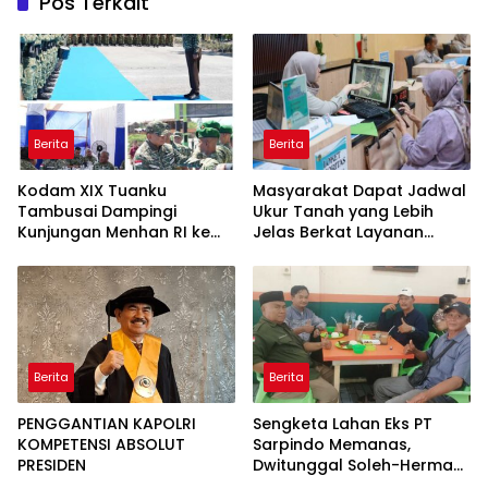
Pos Terkait
Berita
Berita
Kodam XIX Tuanku
Masyarakat Dapat Jadwal
Tambusai Dampingi
Ukur Tanah yang Lebih
Kunjungan Menhan RI ke
Jelas Berkat Layanan
Yonif TP 952/Imam Bulqin,
Pengukuran Terjadwal
Perkuat Pembangunan
Satuan
Berita
Berita
PENGGANTIAN KAPOLRI
Sengketa Lahan Eks PT
KOMPETENSI ABSOLUT
Sarpindo Memanas,
PRESIDEN
Dwitunggal Soleh-Herman
Boyong Pakar Lingkungan