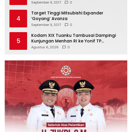
September 9, 2017
0
Target Tinggi Mitsubishi Expander
4
‘Goyang’ Avanza
September 9, 2017
0
Kodam XIX Tuanku Tambusai Dampingi
5
Kunjungan Menhan RI ke Yonif TP
952/Imam Bulqin, Perkuat Pembangunan
Agustus 6, 2026
0
Satuan