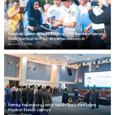
Pemkab Labuhanbatu Bagikan 300 Bendera Merah
Putih, Sambut HUT ke-81 Kemerdekaan RI
Agustus 5, 2026
Pemko Pekanbaru Lantik Sekda Baru dan Enam
Pejabat Eselon Lainnya