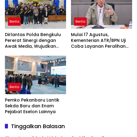
Berita
Berita
Dirlantas Polda Bengkulu
Mulai 17 Agustus,
Pererat Sinergi dengan
Kementerian ATR/BPN Uji
Awak Media, Wujudkan
Coba Layanan Peralihan
Informasi yang Edukatif
Hak 10 Hari di 15 Kantah
dan Berkualitas
Berita
Pemko Pekanbaru Lantik
Sekda Baru dan Enam
Pejabat Eselon Lainnya
Tinggalkan Balasan