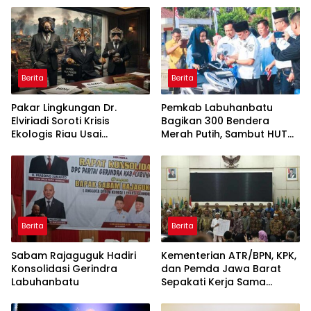
ke Pulau Rupat
Berita
Berita
Pakar Lingkungan Dr.
Pemkab Labuhanbatu
Elviriadi Soroti Krisis
Bagikan 300 Bendera
Ekologis Riau Usai
Merah Putih, Sambut HUT
Rentetan Serangan
ke-81 Kemerdekaan RI
Monyet, Harimau, dan
Beruang Terhadap Warga
Berita
Berita
Sabam Rajaguguk Hadiri
Kementerian ATR/BPN, KPK,
Konsolidasi Gerindra
dan Pemda Jawa Barat
Labuhanbatu
Sepakati Kerja Sama
dalam Upaya Pencegahan
Korupsi serta Penguatan