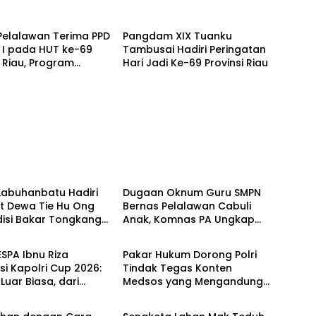
Berita
Pelalawan Terima PPD
Pangdam XIX Tuanku
 I pada HUT ke-69
Tambusai Hadiri Peringatan
i Riau, Program
Hari Jadi Ke-69 Provinsi Riau
an Anak Yatim Jadi
n
Berita
Labuhanbatu Hadiri
Dugaan Oknum Guru SMPN
it Dewa Tie Hu Ong
Bernas Pelalawan Cabuli
disi Bakar Tongkang
Anak, Komnas PA Ungkap
Berita
di Sei Berombang
Laporan Sudah Masuk Polres
Sejak Juli
ESPA Ibnu Riza
Pakar Hukum Dorong Polri
si Kapolri Cup 2026:
Tindak Tegas Konten
uar Biasa, dari
Medsos yang Mengandung
Berita
 hingga Panggung
Provokasi
al