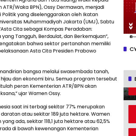
n ATR/Waka BPN), Ossy Dermawan, menjadi
olitik yang diselenggarakan oleh Ikatan
iversitas Muhammadiyah Jakarta (UMJ), Sabtu
 “Asta Cita sebagai Kompas Peradaban:
ang Tangguh, Berdaulat, dan Berkemajuan”,
ngatakan bahwa sektor pertanahan memiliki
CY
elaksanaan Asta Cita Presiden Prabowo
mandirian bangsa melalui swasembada tanah,
mi hijau dan ekonomi biru. Semua program tersebut
itulah peran Kementerian ATR/BPN akan
ksana,” ujar Wamen Ossy.
nesia saat ini terbagi sekitar 77% merupakan
 daratan atau sekitar 189 juta hektare. Wamen
yang ada, sekitar 118,1 juta hektare atau 62,5%
rada di bawah kewenangan Kementerian