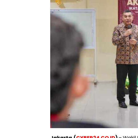
Jakarta,(
CYBER24.CO.ID
)
– Wakil