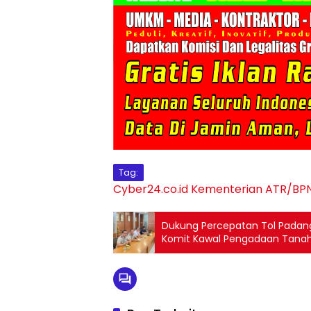
Tag:
Cyber24.co.id
Kementerian ATR/BP
Dukung Percepatan Tol Padang
Komit Kawal Pengadaan Tanah