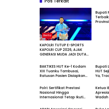
Pos Terkait
Berita
Bupati 
Terbaik
Provins
Santun
Sorota
Berita
KAPOLRI TUTUP E-SPORTS
KAPOLRI CUP 2026, AJAK
GENERASI MUDA JADI DUTA
Berita
Berita
KAMTIBMAS DAN AKTIF
LAPORKAN GANGGUAN KE 110
BAKTIKES HUT Ke-1 Kodam
Bupati 
XIX Tuanku Tambusai,
HUT Sej
Ratusan Pasien Disiapkan
Ya, Tra
Berita
Berita
Jalani Operasi Gratis
Meriah 
Polri: Sertifikat Prestasi
Ketua I
Nasional Hingga
Apresia
Internasional Tetap Ikuti
Wadah L
Berita
Berita
Tahapan Seleksi Rekrutmen
Polres
Polri
Nasion