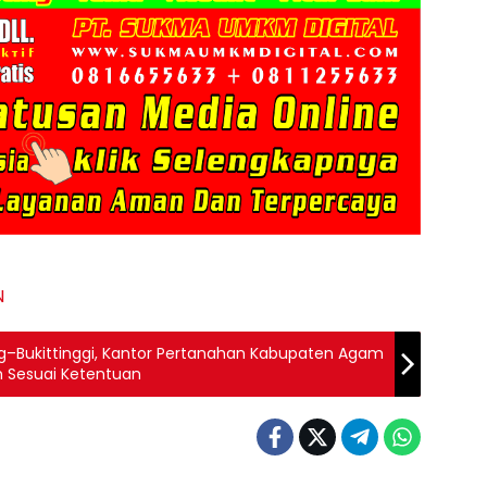
N
–Bukittinggi, Kantor Pertanahan Kabupaten Agam
 Sesuai Ketentuan