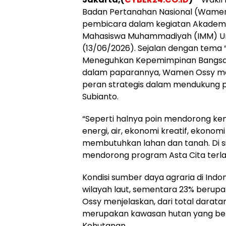
Badan Pertanahan Nasional (Wame
pembicara dalam kegiatan Akademi P
Mahasiswa Muhammadiyah (IMM) Un
(13/06/2026). Sejalan dengan tema
Meneguhkan Kepemimpinan Bangsa y
dalam paparannya, Wamen Ossy me
peran strategis dalam mendukung p
Subianto.
“Seperti halnya poin mendorong ke
energi, air, ekonomi kreatif, ekono
membutuhkan lahan dan tanah. Di s
mendorong program Asta Cita terla
Kondisi sumber daya agraria di Indo
wilayah laut, sementara 23% berupa
Ossy menjelaskan, dari total daratan 
merupakan kawasan hutan yang be
Kehutanan.