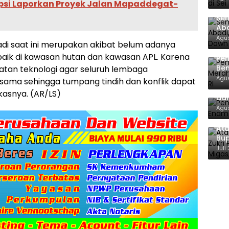
upsi Laporkan Proyek Jalan Mapaddegat-
Sen
Aba
Co
Agus
di saat ini merupakan akibat belum adanya
 baik di kawasan hutan dan kawasan APL. Karena
Pe
Ben
atan teknologi agar seluruh lembaga
Ke
Agus
sama sehingga tumpang tindih dan konflik dapat
Pem
kasnya. (AR/LS)
dan
Agus
Ata
Bup
For
Juli