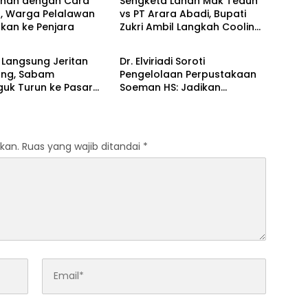
ahan dengan Cara
Sengketa Lahan Mak Teduh
r, Warga Pelalawan
vs PT Arara Abadi, Bupati
skan ke Penjara
Zukri Ambil Langkah Cooling
Berita
Down
 Langsung Jeritan
Dr. Elviriadi Soroti
ng, Sabam
Pengelolaan Perpustakaan
guk Turun ke Pasar
Soeman HS: Jadikan
r Rantauprapat
Lokomotif Budaya dan
Kawah Candradimuka
Intelektual
kan.
Ruas yang wajib ditandai
*