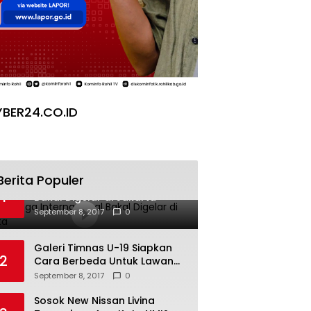
BER24.CO.ID
Berita Populer
Pesta Yoga Internasional
1
Bakal Digelar di Jakarta
September 8, 2017
0
Galeri Timnas U-19 Siapkan
2
Cara Berbeda Untuk Lawan
Vietnam
September 8, 2017
0
Sosok New Nissan Livina