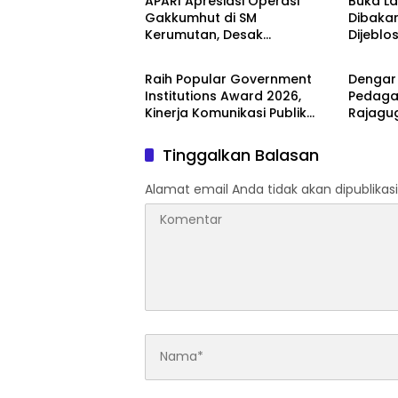
APARI Apresiasi Operasi
Buka L
Gakkumhut di SM
Dibaka
Kerumutan, Desak
Dijeblo
Berita
Berita
Pengusutan Tuntas Jaringan
Pembalak Liar
Raih Popular Government
Dengar
Institutions Award 2026,
Pedaga
Kinerja Komunikasi Publik
Rajagu
Kementerian ATR/BPN
Gelugu
Kembali Diakui
Tinggalkan Balasan
Alamat email Anda tidak akan dipublikasi