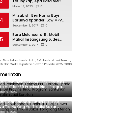
3
Terungkap, Apa Kata NMI?
Maret 14, 2023
0
Mitsubishi Beri Nama Bayi
4
Barunya Xpander, Low MPV
Pesaing Avanza cs
September 9, 2017
0
Baru Meluncur di RI, Mobil
5
Mahal Ini Langsung Ludes
Terjual
September 9, 2017
0
 Atas Pelantikan H. Zukri, SM dan H. Husni Tamrin,
ati dan Wakil Bupati Pelalawan Periode 2025-2030
merintah
ati Pelalawan Terima PPD Terbaik I
a HUT ke-69 Provinsi Riau, Program
tunan Anak Yatim Jadi Sorotan
tus 9, 2026
ati Labuhanbatu Hadiri HUT Sejit
a Tie Hu Ong Ya, Tradisi Bakar
gkang Meriah di Sei Berombang
tus 8, 2026