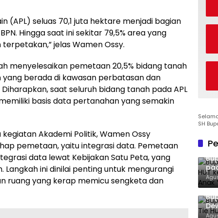
n (APL) seluas 70,1 juta hektare menjadi bagian
N. Hingga saat ini sekitar 79,5% area yang
terpetakan,” jelas Wamen Ossy.
gah menyelesaikan pemetaan 20,5% bidang tanah
ah yang berada di kawasan perbatasan dan
Diharapkan, saat seluruh bidang tanah pada APL
memiliki basis data pertanahan yang semakin
Selamat
SH Bup
kegiatan Akademi Politik, Wamen Ossy
Pe
ap pemetaan, yaitu integrasi data. Pemetaan
egrasi data lewat Kebijakan Satu Peta, yang
Bup
pad
. Langkah ini dinilai penting untuk mengurangi
San
Agus
an ruang yang kerap memicu sengketa dan
Bup
Dew
Ton
Agus