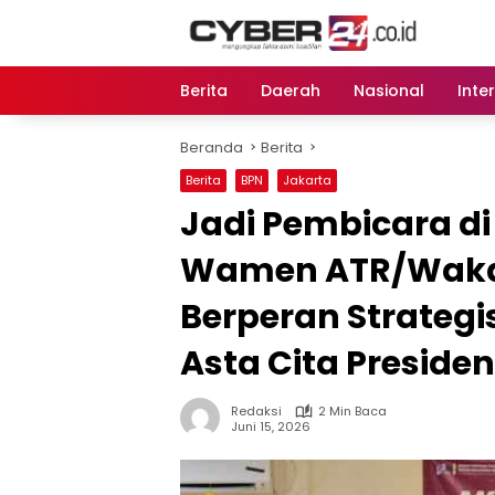
Langsung
ke
konten
Berita
Daerah
Nasional
Inte
Beranda
Berita
Berita
BPN
Jakarta
Jadi Pembicara di
Wamen ATR/Waka 
Berperan Strateg
Asta Cita Presiden
Redaksi
2 Min Baca
Juni 15, 2026