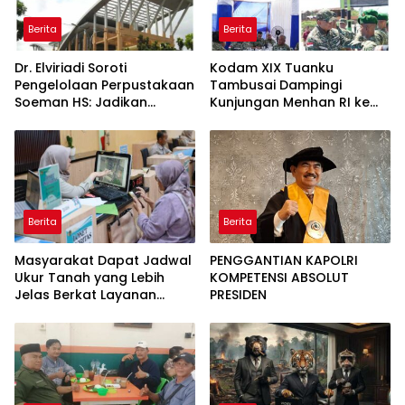
Berita
Berita
Dr. Elviriadi Soroti
Kodam XIX Tuanku
Pengelolaan Perpustakaan
Tambusai Dampingi
Soeman HS: Jadikan
Kunjungan Menhan RI ke
Lokomotif Budaya dan
Yonif TP 952/Imam Bulqin,
Kawah Candradimuka
Perkuat Pembangunan
Intelektual
Satuan
Berita
Berita
Masyarakat Dapat Jadwal
PENGGANTIAN KAPOLRI
Ukur Tanah yang Lebih
KOMPETENSI ABSOLUT
Jelas Berkat Layanan
PRESIDEN
Pengukuran Terjadwal