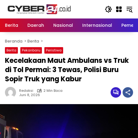
Langsung
ke
konten
Berita
Daerah
Nasional
Internasional
Pemeri
Beranda
Berita
Berita
Pekanbaru
Peristiwa
Kecelakaan Maut Ambulans vs Truk
di Tol Permai: 3 Tewas, Polisi Buru
Sopir Truk yang Kabur
Redaksi
2 Min Baca
Juni 8, 2026