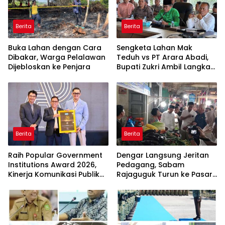
Berita
Berita
Buka Lahan dengan Cara
Sengketa Lahan Mak
Dibakar, Warga Pelalawan
Teduh vs PT Arara Abadi,
Dijebloskan ke Penjara
Bupati Zukri Ambil Langkah
Cooling Down
Berita
Berita
Raih Popular Government
Dengar Langsung Jeritan
Institutions Award 2026,
Pedagang, Sabam
Kinerja Komunikasi Publik
Rajaguguk Turun ke Pasar
Kementerian ATR/BPN
Gelugur Rantauprapat
Kembali Diakui