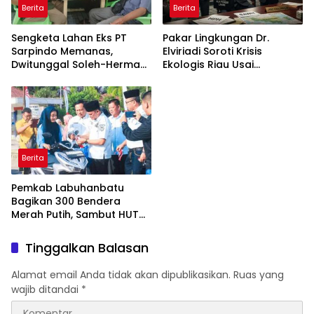
Berita
Berita
Sengketa Lahan Eks PT
Pakar Lingkungan Dr.
Sarpindo Memanas,
Elviriadi Soroti Krisis
Dwitunggal Soleh-Herman
Ekologis Riau Usai
Boyong Pakar Lingkungan
Rentetan Serangan
ke Pulau Rupat
Monyet, Harimau, dan
Beruang Terhadap Warga
Berita
Pemkab Labuhanbatu
Bagikan 300 Bendera
Merah Putih, Sambut HUT
ke-81 Kemerdekaan RI
Tinggalkan Balasan
Alamat email Anda tidak akan dipublikasikan.
Ruas yang
wajib ditandai
*