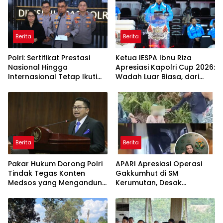
Berita
Berita
Polri: Sertifikat Prestasi
Ketua IESPA Ibnu Riza
Nasional Hingga
Apresiasi Kapolri Cup 2026:
Internasional Tetap Ikuti
Wadah Luar Biasa, dari
Tahapan Seleksi
Polres hingga Panggung
Rekrutmen Polri
Nasional
Berita
Berita
Pakar Hukum Dorong Polri
APARI Apresiasi Operasi
Tindak Tegas Konten
Gakkumhut di SM
Medsos yang Mengandung
Kerumutan, Desak
Provokasi
Pengusutan Tuntas
Jaringan Pembalak Liar