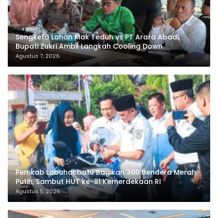
Sengketa Lahan Mak Teduh vs PT Arara Abadi,
Bupati Zukri Ambil Langkah Cooling Down
Agustus 7, 2026
Pemkab Labuhanbatu Bagikan 300 Bendera Merah
Putih, Sambut HUT ke-81 Kemerdekaan RI
Agustus 5, 2026