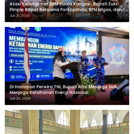
Atasi Kelangkaan BBM Kuala Kampar, Bupati Zukri
Pimpin Rapat Bersama Forkopimda, BPH Migas, dan
Pertamina
Juli 31, 2026
Di Hadapan Perwira TNI, Bupati Afni: Menjaga Siak,
Menjaga Ketahanan Energi Nasional
Juli 29, 2026