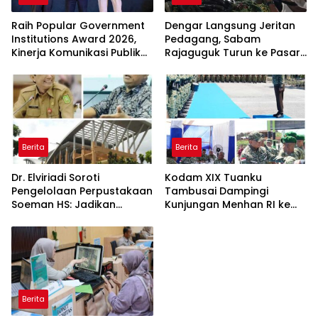
Raih Popular Government
Dengar Langsung Jeritan
Institutions Award 2026,
Pedagang, Sabam
Kinerja Komunikasi Publik
Rajaguguk Turun ke Pasar
Kementerian ATR/BPN
Gelugur Rantauprapat
Kembali Diakui
Berita
Berita
Dr. Elviriadi Soroti
Kodam XIX Tuanku
Pengelolaan Perpustakaan
Tambusai Dampingi
Soeman HS: Jadikan
Kunjungan Menhan RI ke
Lokomotif Budaya dan
Yonif TP 952/Imam Bulqin,
Kawah Candradimuka
Perkuat Pembangunan
Intelektual
Satuan
Berita