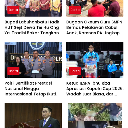
Berita
Berita
Bupati Labuhanbatu Hadiri
Dugaan Oknum Guru SMPN
HUT Sejit Dewa Tie Hu Ong
Bernas Pelalawan Cabuli
Ya, Tradisi Bakar Tongkang
Anak, Komnas PA Ungkap
Meriah di Sei Berombang
Laporan Sudah Masuk
Polres Sejak Juli
Berita
Berita
Polri: Sertifikat Prestasi
Ketua IESPA Ibnu Riza
Nasional Hingga
Apresiasi Kapolri Cup 2026:
Internasional Tetap Ikuti
Wadah Luar Biasa, dari
Tahapan Seleksi
Polres hingga Panggung
Rekrutmen Polri
Nasional