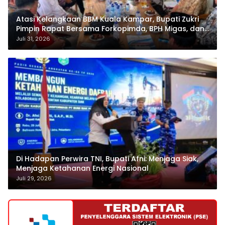
Atasi Kelangkaan BBM Kuala Kampar, Bupati Zukri
Pimpin Rapat Bersama Forkopimda, BPH Migas, dan
Pertamina
Juli 31, 2026
Di Hadapan Perwira TNI, Bupati Afni: Menjaga Siak,
Menjaga Ketahanan Energi Nasional
Juli 29, 2026