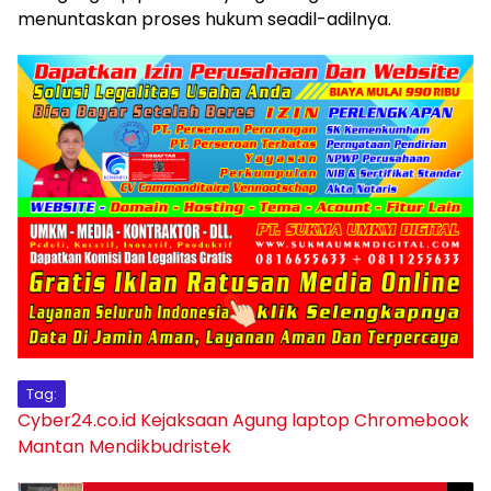
menuntaskan proses hukum seadil-adilnya.
Tag:
Cyber24.co.id
Kejaksaan Agung
laptop Chromebook
Mantan Mendikbudristek