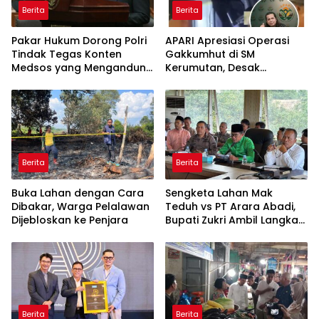
Berita
Berita
Pakar Hukum Dorong Polri
APARI Apresiasi Operasi
Tindak Tegas Konten
Gakkumhut di SM
Medsos yang Mengandung
Kerumutan, Desak
Provokasi
Pengusutan Tuntas
Jaringan Pembalak Liar
Berita
Berita
Buka Lahan dengan Cara
Sengketa Lahan Mak
Dibakar, Warga Pelalawan
Teduh vs PT Arara Abadi,
Dijebloskan ke Penjara
Bupati Zukri Ambil Langkah
Cooling Down
Berita
Berita