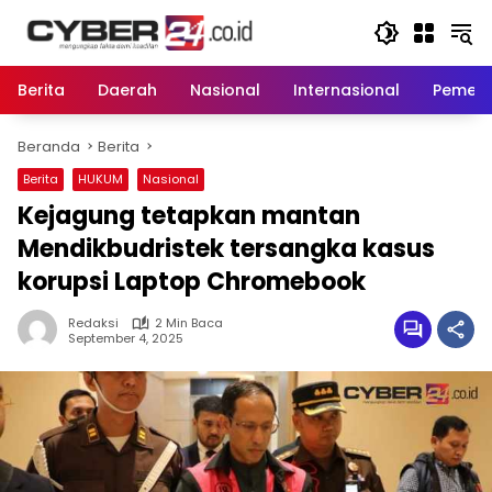
Langsung
ke
konten
Berita
Daerah
Nasional
Internasional
Pemeri
Beranda
Berita
Berita
HUKUM
Nasional
Kejagung tetapkan mantan
Mendikbudristek tersangka kasus
korupsi Laptop Chromebook
Redaksi
2 Min Baca
September 4, 2025