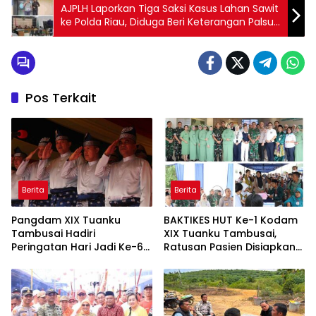
AJPLH Laporkan Tiga Saksi Kasus Lahan Sawit
ke Polda Riau, Diduga Beri Keterangan Palsu
di Persidangan
Pos Terkait
Berita
Berita
Pangdam XIX Tuanku
BAKTIKES HUT Ke-1 Kodam
Tambusai Hadiri
XIX Tuanku Tambusai,
Peringatan Hari Jadi Ke-69
Ratusan Pasien Disiapkan
Provinsi Riau
Jalani Operasi Gratis