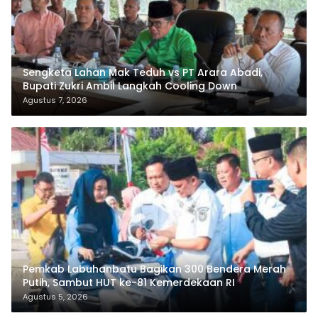
Sengketa Lahan Mak Teduh vs PT Arara Abadi,
Bupati Zukri Ambil Langkah Cooling Down
Agustus 7, 2026
Pemkab Labuhanbatu Bagikan 300 Bendera Merah
Putih, Sambut HUT ke-81 Kemerdekaan RI
Agustus 5, 2026