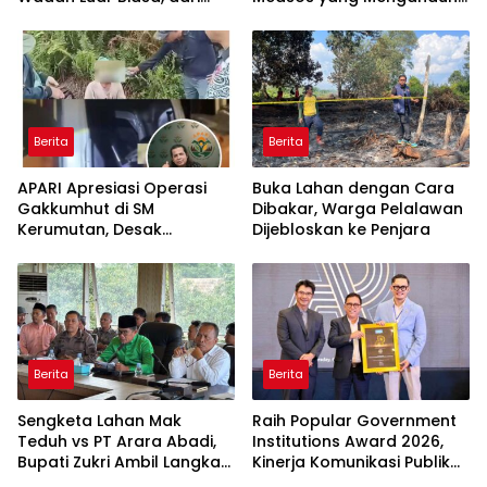
Polres hingga Panggung
Provokasi
Nasional
Berita
Berita
APARI Apresiasi Operasi
Buka Lahan dengan Cara
Gakkumhut di SM
Dibakar, Warga Pelalawan
Kerumutan, Desak
Dijebloskan ke Penjara
Pengusutan Tuntas
Jaringan Pembalak Liar
Berita
Berita
Sengketa Lahan Mak
Raih Popular Government
Teduh vs PT Arara Abadi,
Institutions Award 2026,
Bupati Zukri Ambil Langkah
Kinerja Komunikasi Publik
Cooling Down
Kementerian ATR/BPN