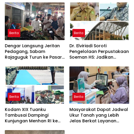
Kembali Diakui
Berita
Berita
Dengar Langsung Jeritan
Dr. Elviriadi Soroti
Pedagang, Sabam
Pengelolaan Perpustakaan
Rajaguguk Turun ke Pasar
Soeman HS: Jadikan
Gelugur Rantauprapat
Lokomotif Budaya dan
Kawah Candradimuka
Intelektual
Berita
Berita
Kodam XIX Tuanku
Masyarakat Dapat Jadwal
Tambusai Dampingi
Ukur Tanah yang Lebih
Kunjungan Menhan RI ke
Jelas Berkat Layanan
Yonif TP 952/Imam Bulqin,
Pengukuran Terjadwal
Perkuat Pembangunan