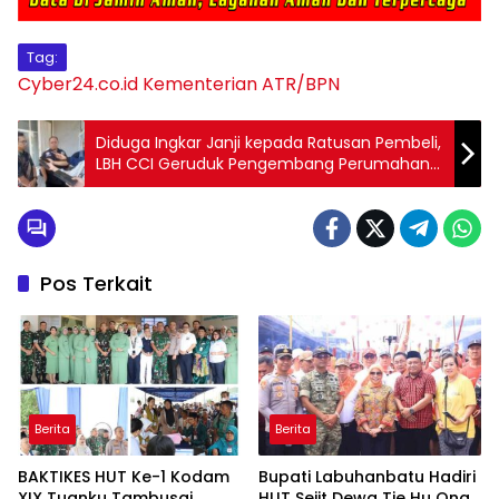
Tag:
Cyber24.co.id
Kementerian ATR/BPN
Diduga Ingkar Janji kepada Ratusan Pembeli,
LBH CCI Geruduk Pengembang Perumahan
Lotus Star
Pos Terkait
Berita
Berita
BAKTIKES HUT Ke-1 Kodam
Bupati Labuhanbatu Hadiri
XIX Tuanku Tambusai,
HUT Sejit Dewa Tie Hu Ong