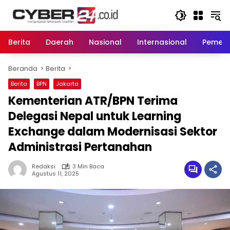
Langsung
ke
konten
Berita
Daerah
Nasional
Internasional
Pemeri
Beranda
Berita
Berita
BPN
Jakarta
Kementerian ATR/BPN Terima
Delegasi Nepal untuk Learning
Exchange dalam Modernisasi Sektor
Administrasi Pertanahan
Redaksi
3 Min Baca
Agustus 11, 2025