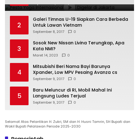
September 8, 2017
0
Galeri Timnas U-19 Siapkan Cara Berbeda
2
Untuk Lawan Vietnam
September 8, 2017
0
Sosok New Nissan Livina Terungkap, Apa
3
Kata NMI?
Maret 14, 2023
0
Mitsubishi Beri Nama Bayi Barunya
4
Xpander, Low MPV Pesaing Avanza cs
September 9, 2017
0
Baru Meluncur di RI, Mobil Mahal Ini
5
Langsung Ludes Terjual
September 9, 2017
0
Selamat Atas Pelantikan H. Zukri, SM dan H. Husni Tamrin, SH Bupati dan
Wakil Bupati Pelalawan Periode 2025-2030
Pemerintah