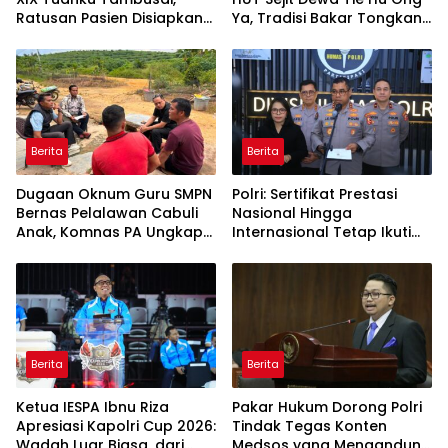
Ratusan Pasien Disiapkan
Ya, Tradisi Bakar Tongkang
Jalani Operasi Gratis
Meriah di Sei Berombang
Berita
Berita
Dugaan Oknum Guru SMPN
Polri: Sertifikat Prestasi
Bernas Pelalawan Cabuli
Nasional Hingga
Anak, Komnas PA Ungkap
Internasional Tetap Ikuti
Laporan Sudah Masuk
Tahapan Seleksi
Polres Sejak Juli
Rekrutmen Polri
Berita
Berita
Ketua IESPA Ibnu Riza
Pakar Hukum Dorong Polri
Apresiasi Kapolri Cup 2026:
Tindak Tegas Konten
Wadah Luar Biasa, dari
Medsos yang Mengandung