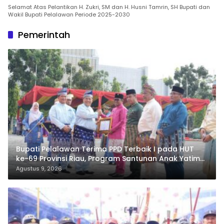
Selamat Atas Pelantikan H. Zukri, SM dan H. Husni Tamrin, SH Bupati dan
Wakil Bupati Pelalawan Periode 2025-2030
Pemerintah
Bupati Pelalawan Terima PPD Terbaik I pada HUT
ke-69 Provinsi Riau, Program Santunan Anak Yatim
Jadi Sorotan
Agustus 9, 2026