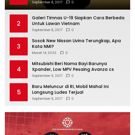
September 8, 2017
0
Galeri Timnas U-19 Siapkan Cara Berbeda
2
Untuk Lawan Vietnam
September 8, 2017
0
Sosok New Nissan Livina Terungkap, Apa
3
Kata NMI?
Maret 14, 2023
0
Mitsubishi Beri Nama Bayi Barunya
4
Xpander, Low MPV Pesaing Avanza cs
September 9, 2017
0
Baru Meluncur di RI, Mobil Mahal Ini
5
Langsung Ludes Terjual
September 9, 2017
0