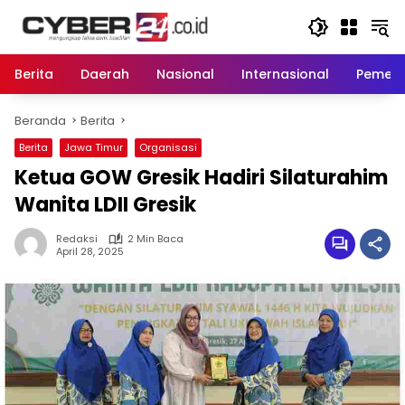
Langsung
ke
konten
Berita
Daerah
Nasional
Internasional
Pemeri
Beranda
Berita
Berita
Jawa Timur
Organisasi
Ketua GOW Gresik Hadiri Silaturahim
Wanita LDII Gresik
Redaksi
2 Min Baca
April 28, 2025