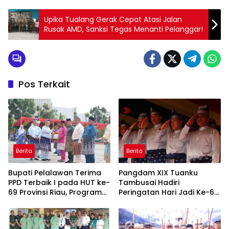
Upika Tualang Gerak Cepat Atasi Jalan
Rusak AMD, Sanksi Tegas Menanti Pelanggar!
Pos Terkait
Berita
Berita
Bupati Pelalawan Terima
Pangdam XIX Tuanku
PPD Terbaik I pada HUT ke-
Tambusai Hadiri
69 Provinsi Riau, Program
Peringatan Hari Jadi Ke-69
Santunan Anak Yatim Jadi
Provinsi Riau
Sorotan