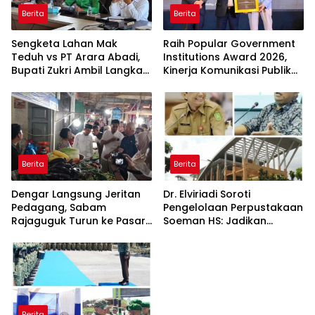
Berita
Berita
Sengketa Lahan Mak
Raih Popular Government
Teduh vs PT Arara Abadi,
Institutions Award 2026,
Bupati Zukri Ambil Langkah
Kinerja Komunikasi Publik
Cooling Down
Kementerian ATR/BPN
Kembali Diakui
Berita
Berita
Dengar Langsung Jeritan
Dr. Elviriadi Soroti
Pedagang, Sabam
Pengelolaan Perpustakaan
Rajaguguk Turun ke Pasar
Soeman HS: Jadikan
Gelugur Rantauprapat
Lokomotif Budaya dan
Kawah Candradimuka
Intelektual
Berita