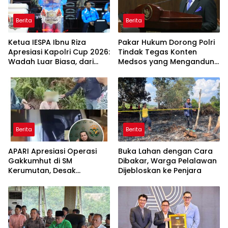
Berita
Berita
Ketua IESPA Ibnu Riza
Pakar Hukum Dorong Polri
Apresiasi Kapolri Cup 2026:
Tindak Tegas Konten
Wadah Luar Biasa, dari
Medsos yang Mengandung
Polres hingga Panggung
Provokasi
Nasional
Berita
Berita
APARI Apresiasi Operasi
Buka Lahan dengan Cara
Gakkumhut di SM
Dibakar, Warga Pelalawan
Kerumutan, Desak
Dijebloskan ke Penjara
Pengusutan Tuntas
Jaringan Pembalak Liar