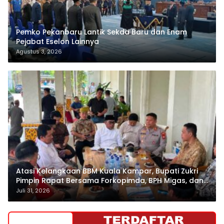
Pemko Pekanbaru Lantik Sekda Baru dan Enam
Pejabat Eselon Lainnya
Agustus 3, 2026
Atasi Kelangkaan BBM Kuala Kampar, Bupati Zukri
Pimpin Rapat Bersama Forkopimda, BPH Migas, dan
Pertamina
Juli 31, 2026