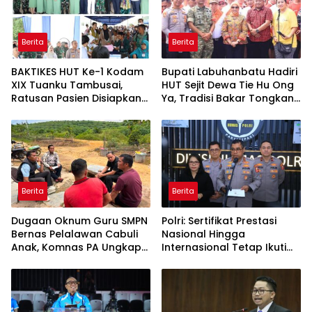
Berita
Berita
BAKTIKES HUT Ke-1 Kodam
Bupati Labuhanbatu Hadiri
XIX Tuanku Tambusai,
HUT Sejit Dewa Tie Hu Ong
Ratusan Pasien Disiapkan
Ya, Tradisi Bakar Tongkang
Jalani Operasi Gratis
Meriah di Sei Berombang
Berita
Berita
Dugaan Oknum Guru SMPN
Polri: Sertifikat Prestasi
Bernas Pelalawan Cabuli
Nasional Hingga
Anak, Komnas PA Ungkap
Internasional Tetap Ikuti
Laporan Sudah Masuk
Tahapan Seleksi
Polres Sejak Juli
Rekrutmen Polri