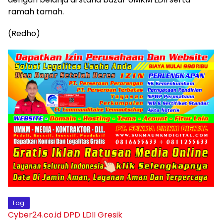
ramah tamah.
(Redho)
Tag:
Cyber24.co.id
DPD LDII Gresik