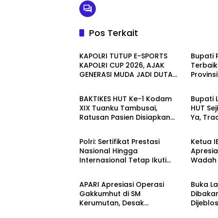
Pos Terkait
Berita
Berita
KAPOLRI TUTUP E-SPORTS
Bupati 
KAPOLRI CUP 2026, AJAK
Terbaik
GENERASI MUDA JADI DUTA
Provins
Berita
Berita
KAMTIBMAS DAN AKTIF
Santun
LAPORKAN GANGGUAN KE 110
Sorota
BAKTIKES HUT Ke-1 Kodam
Bupati 
XIX Tuanku Tambusai,
HUT Sej
Ratusan Pasien Disiapkan
Ya, Tra
Berita
Berita
Jalani Operasi Gratis
Meriah 
Polri: Sertifikat Prestasi
Ketua I
Nasional Hingga
Apresia
Internasional Tetap Ikuti
Wadah L
Berita
Berita
Tahapan Seleksi Rekrutmen
Polres
Polri
Nasion
APARI Apresiasi Operasi
Buka L
Gakkumhut di SM
Dibaka
Kerumutan, Desak
Dijeblo
Berita
Berita
Pengusutan Tuntas Jaringan