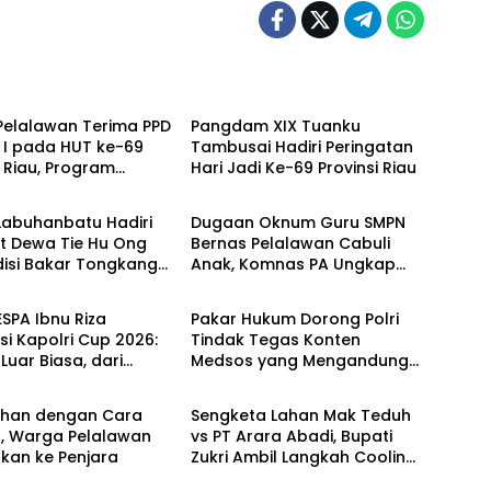
Berita
Pelalawan Terima PPD
Pangdam XIX Tuanku
 I pada HUT ke-69
Tambusai Hadiri Peringatan
i Riau, Program
Hari Jadi Ke-69 Provinsi Riau
Berita
an Anak Yatim Jadi
n
Labuhanbatu Hadiri
Dugaan Oknum Guru SMPN
it Dewa Tie Hu Ong
Bernas Pelalawan Cabuli
disi Bakar Tongkang
Anak, Komnas PA Ungkap
Berita
di Sei Berombang
Laporan Sudah Masuk Polres
Sejak Juli
ESPA Ibnu Riza
Pakar Hukum Dorong Polri
si Kapolri Cup 2026:
Tindak Tegas Konten
uar Biasa, dari
Medsos yang Mengandung
Berita
 hingga Panggung
Provokasi
al
ahan dengan Cara
Sengketa Lahan Mak Teduh
r, Warga Pelalawan
vs PT Arara Abadi, Bupati
skan ke Penjara
Zukri Ambil Langkah Cooling
Down