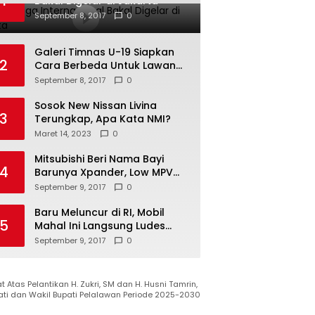
1
Bakal Digelar di Jakarta
September 8, 2017
0
Galeri Timnas U-19 Siapkan
2
Cara Berbeda Untuk Lawan
Vietnam
September 8, 2017
0
Sosok New Nissan Livina
3
Terungkap, Apa Kata NMI?
Maret 14, 2023
0
Mitsubishi Beri Nama Bayi
4
Barunya Xpander, Low MPV
Pesaing Avanza cs
September 9, 2017
0
Baru Meluncur di RI, Mobil
5
Mahal Ini Langsung Ludes
Terjual
September 9, 2017
0
 Atas Pelantikan H. Zukri, SM dan H. Husni Tamrin,
ati dan Wakil Bupati Pelalawan Periode 2025-2030