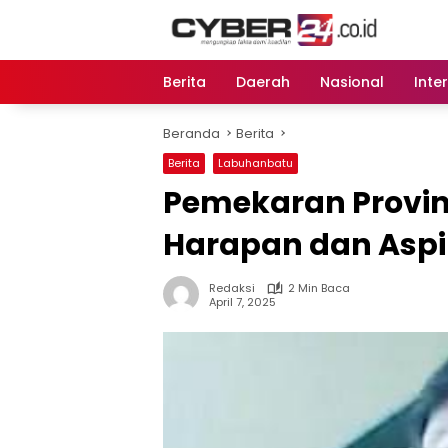
Langsung
ke
konten
Berita
Daerah
Nasional
Inte
Beranda
Berita
Berita
Labuhanbatu
Pemekaran Provin
Harapan dan Aspi
Redaksi
2 Min Baca
April 7, 2025