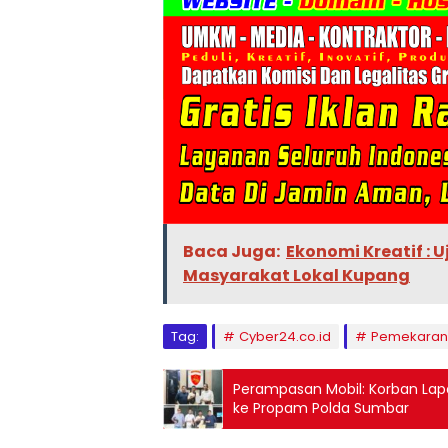
Baca Juga:
Ekonomi Kreatif :
Masyarakat Lokal Kupang
Tag:
Cyber24.co.id
Pemekaran 
Perampasan Mobil: Korban Lapo
ke Propam Polda Sumbar