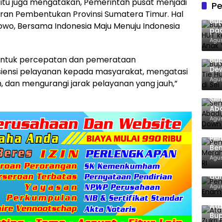
u itu juga mengatakan, Pemerintah pusat menjadi
Pe
aran Pembentukan Provinsi Sumatera Timur. Hal
Bup
abowo, Bersama Indonesia Maju Menuju Indonesia
pad
San
Agus
n untuk percepatan dan pemerataan
Bup
Dew
isiensi pelayanan kepada masyarakat, mengatasi
Ton
Agus
 dan mengurangi jarak pelayanan yang jauh,”
Sen
Aba
Co
Agus
Pe
Ben
Ke
Agus
Pem
dan
Agus
Ata
Bup