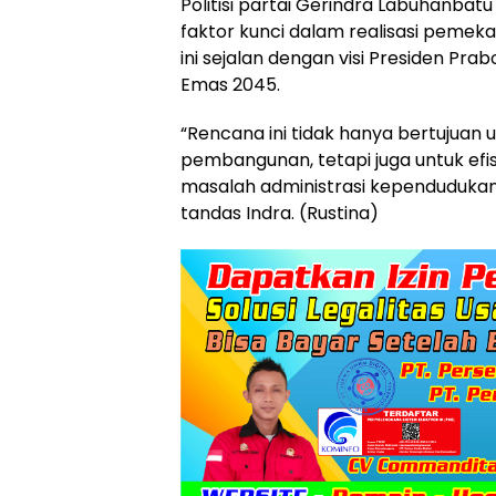
Politisi partai Gerindra Labuhanbat
faktor kunci dalam realisasi pemek
ini sejalan dengan visi Presiden Pr
Emas 2045.
“Rencana ini tidak hanya bertujua
pembangunan, tetapi juga untuk ef
masalah administrasi kependudukan,
tandas Indra. (Rustina)