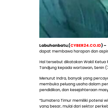
Labuhanbatu
,
(
CYBER24.CO.ID
) –
dapat membawa harapan dan aspira
Hal tersebut dikatakan Wakil Ketua 
Tandjung kepada wartawan, Senin (7
Menurut Indra, banyak yang percay
membuka peluang usaha dalam peng
pendidikan, dan kesejahteraan mas
“Sumatera Timur memiliki potensi w
yang besar, mulai dari sektor perkeb