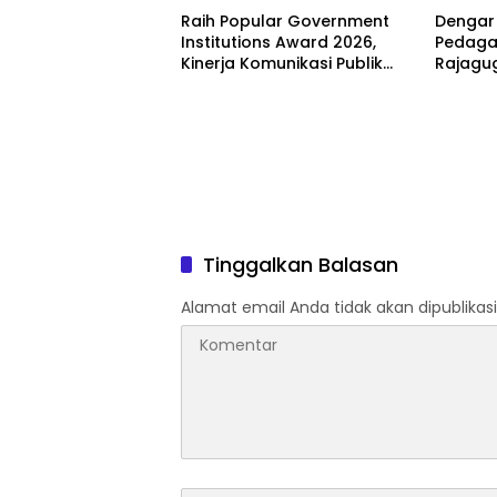
Pembalak Liar
Raih Popular Government
Dengar
Institutions Award 2026,
Pedaga
Kinerja Komunikasi Publik
Rajagu
Kementerian ATR/BPN
Gelugu
Kembali Diakui
Tinggalkan Balasan
Alamat email Anda tidak akan dipublikasi