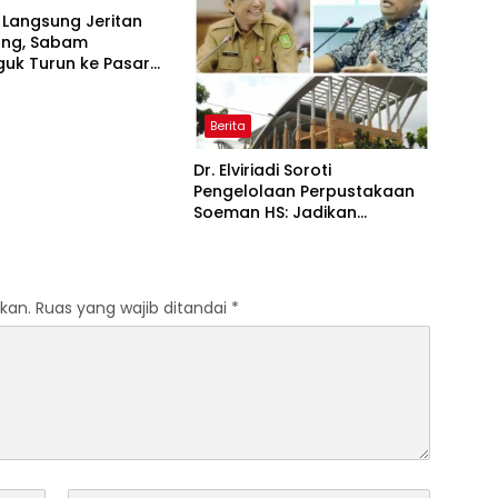
 Langsung Jeritan
ng, Sabam
guk Turun ke Pasar
r Rantauprapat
Berita
Dr. Elviriadi Soroti
Pengelolaan Perpustakaan
Soeman HS: Jadikan
Lokomotif Budaya dan
Kawah Candradimuka
Intelektual
kan.
Ruas yang wajib ditandai
*