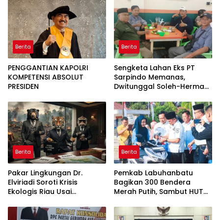
Perkuat Pembangunan
Satuan
Berita
Berita
PENGGANTIAN KAPOLRI
Sengketa Lahan Eks PT
KOMPETENSI ABSOLUT
Sarpindo Memanas,
PRESIDEN
Dwitunggal Soleh-Herman
Boyong Pakar Lingkungan
ke Pulau Rupat
Berita
Berita
Pakar Lingkungan Dr.
Pemkab Labuhanbatu
Elviriadi Soroti Krisis
Bagikan 300 Bendera
Ekologis Riau Usai
Merah Putih, Sambut HUT
Rentetan Serangan
ke-81 Kemerdekaan RI
Monyet, Harimau, dan
Beruang Terhadap Warga