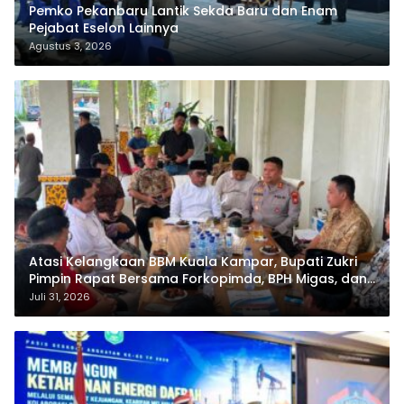
Pemko Pekanbaru Lantik Sekda Baru dan Enam
Pejabat Eselon Lainnya
Agustus 3, 2026
Atasi Kelangkaan BBM Kuala Kampar, Bupati Zukri
Pimpin Rapat Bersama Forkopimda, BPH Migas, dan
Pertamina
Juli 31, 2026