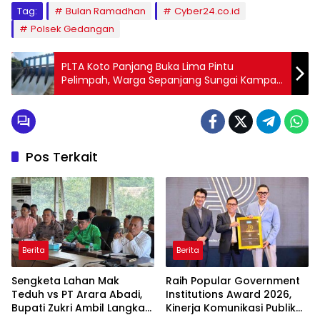
Tag:
Bulan Ramadhan
Cyber24.co.id
Polsek Gedangan
PLTA Koto Panjang Buka Lima Pintu
Pelimpah, Warga Sepanjang Sungai Kampar
Diminta Waspada
Pos Terkait
Berita
Berita
Sengketa Lahan Mak
Raih Popular Government
Teduh vs PT Arara Abadi,
Institutions Award 2026,
Bupati Zukri Ambil Langkah
Kinerja Komunikasi Publik