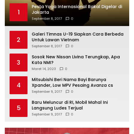
Pesta Yoga Internasional Bakal Digelar di
1
Jakarta
September 8, 2017
0
Galeri Timnas U-19 Siapkan Cara Berbeda
2
Untuk Lawan Vietnam
September 8, 2017
0
Sosok New Nissan Livina Terungkap, Apa
3
Kata NMI?
Maret 14, 2023
0
Mitsubishi Beri Nama Bayi Barunya
4
Xpander, Low MPV Pesaing Avanza cs
September 9, 2017
0
Baru Meluncur di RI, Mobil Mahal Ini
5
Langsung Ludes Terjual
September 9, 2017
0