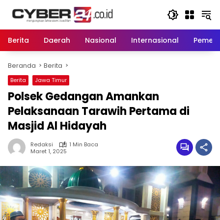
Langsung
ke
konten
Berita
Daerah
Nasional
Internasional
Pemeri
Beranda
Berita
Berita
Jawa Timur
Polsek Gedangan Amankan
Pelaksanaan Tarawih Pertama di
Masjid Al Hidayah
Redaksi
1 Min Baca
Maret 1, 2025