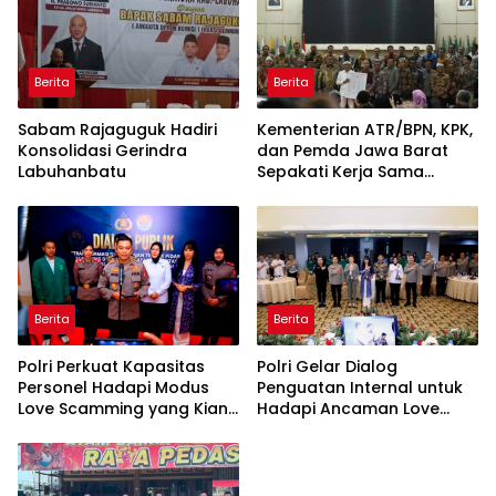
Berita
Berita
Sabam Rajaguguk Hadiri
Kementerian ATR/BPN, KPK,
Konsolidasi Gerindra
dan Pemda Jawa Barat
Labuhanbatu
Sepakati Kerja Sama
dalam Upaya Pencegahan
Korupsi serta Penguatan
Ekonomi Daerah
Berita
Berita
Polri Perkuat Kapasitas
Polri Gelar Dialog
Personel Hadapi Modus
Penguatan Internal untuk
Love Scamming yang Kian
Hadapi Ancaman Love
Kompleks
Scamming di Era Digital