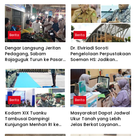
Cooling Down
Kementerian ATR/BPN
Kembali Diakui
Berita
Berita
Dengar Langsung Jeritan
Dr. Elviriadi Soroti
Pedagang, Sabam
Pengelolaan Perpustakaan
Rajaguguk Turun ke Pasar
Soeman HS: Jadikan
Gelugur Rantauprapat
Lokomotif Budaya dan
Kawah Candradimuka
Intelektual
Berita
Berita
Kodam XIX Tuanku
Masyarakat Dapat Jadwal
Tambusai Dampingi
Ukur Tanah yang Lebih
Kunjungan Menhan RI ke
Jelas Berkat Layanan
Yonif TP 952/Imam Bulqin,
Pengukuran Terjadwal