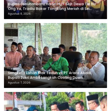
Bupati Labuhanbatu Hadiri HUT Sejit Dewa Tie Hu
Ong Ya, Tradisi Bakar Tongkang Meriah di Sei
Berombang
Agustus 8, 2026
Sengketa Lahan Mak Teduh vs PT Arara Abadi,
Bupati Zukri Ambil Langkah Cooling Down
Agustus 7, 2026