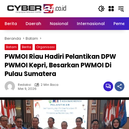
Langsung
ke
konten
Berita
Daerah
Nasional
Internasional
Pemeri
Beranda
Batam
Batam
Berita
Organisasi
PWMOI Riau Hadiri Pelantikan DPW
PWMOI Kepri, Besarkan PWMOI Di
Pulau Sumatera
Redaksi
2 Min Baca
Mei 9, 2026