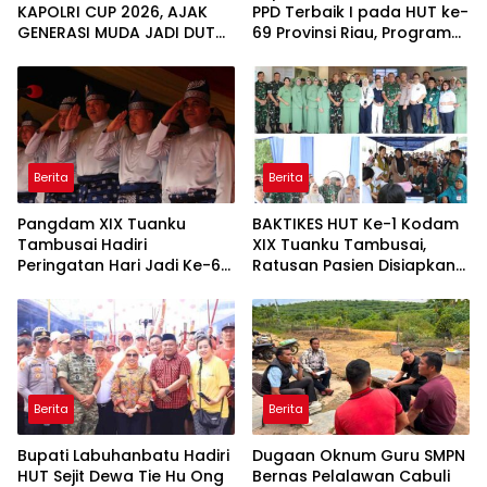
KAPOLRI CUP 2026, AJAK
PPD Terbaik I pada HUT ke-
GENERASI MUDA JADI DUTA
69 Provinsi Riau, Program
KAMTIBMAS DAN AKTIF
Santunan Anak Yatim Jadi
LAPORKAN GANGGUAN KE
Sorotan
110
Berita
Berita
Pangdam XIX Tuanku
BAKTIKES HUT Ke-1 Kodam
Tambusai Hadiri
XIX Tuanku Tambusai,
Peringatan Hari Jadi Ke-69
Ratusan Pasien Disiapkan
Provinsi Riau
Jalani Operasi Gratis
Berita
Berita
Bupati Labuhanbatu Hadiri
Dugaan Oknum Guru SMPN
HUT Sejit Dewa Tie Hu Ong
Bernas Pelalawan Cabuli