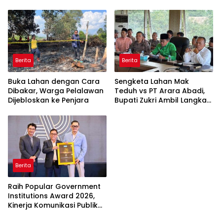
Provokasi
Pengusutan Tuntas
Jaringan Pembalak Liar
Berita
Berita
Buka Lahan dengan Cara
Sengketa Lahan Mak
Dibakar, Warga Pelalawan
Teduh vs PT Arara Abadi,
Dijebloskan ke Penjara
Bupati Zukri Ambil Langkah
Cooling Down
Berita
Raih Popular Government
Institutions Award 2026,
Kinerja Komunikasi Publik
Kementerian ATR/BPN