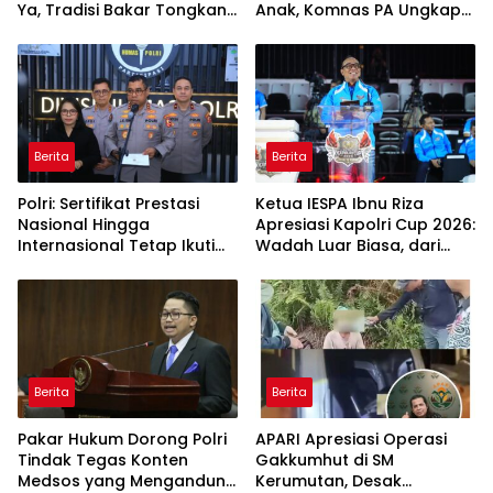
Ya, Tradisi Bakar Tongkang
Anak, Komnas PA Ungkap
Meriah di Sei Berombang
Laporan Sudah Masuk
Polres Sejak Juli
Berita
Berita
Polri: Sertifikat Prestasi
Ketua IESPA Ibnu Riza
Nasional Hingga
Apresiasi Kapolri Cup 2026:
Internasional Tetap Ikuti
Wadah Luar Biasa, dari
Tahapan Seleksi
Polres hingga Panggung
Rekrutmen Polri
Nasional
Berita
Berita
Pakar Hukum Dorong Polri
APARI Apresiasi Operasi
Tindak Tegas Konten
Gakkumhut di SM
Medsos yang Mengandung
Kerumutan, Desak