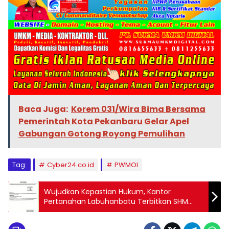
Baca Juga:
Korem 031/Wira Bima Bersama
Pemerintah Kota Pekanbaru Gelar Apel
Gabungan Gotong Royong Pemulihan
Tag:
Cyber24.co.id
PWMOI
Wujudkan Kepastian Hukum, Kantor
Pertanahan Labuhanbatu Terbitkan SHM
Warga di Kelurahan Binaraga