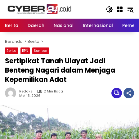
Langsung
ke
konten
Berita
Daerah
Nasional
Internasional
Pemeri
Beranda
Berita
Berita
BPN
Sumbar
Sertipikat Tanah Ulayat Jadi
Benteng Nagari dalam Menjaga
Kepemilikan Adat
Redaksi
2 Min Baca
Mei 15, 2026