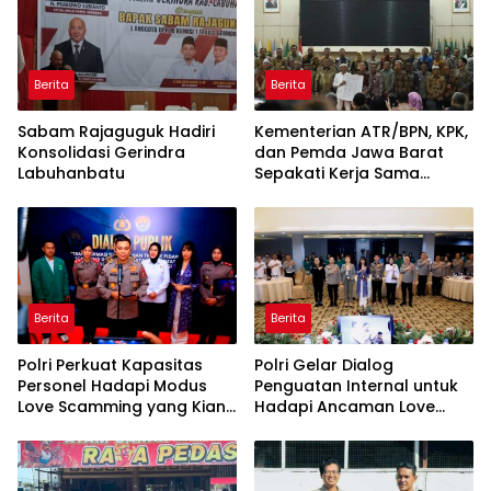
Beruang Terhadap Warga
Berita
Berita
Sabam Rajaguguk Hadiri
Kementerian ATR/BPN, KPK,
Konsolidasi Gerindra
dan Pemda Jawa Barat
Labuhanbatu
Sepakati Kerja Sama
dalam Upaya Pencegahan
Korupsi serta Penguatan
Ekonomi Daerah
Berita
Berita
Polri Perkuat Kapasitas
Polri Gelar Dialog
Personel Hadapi Modus
Penguatan Internal untuk
Love Scamming yang Kian
Hadapi Ancaman Love
Kompleks
Scamming di Era Digital