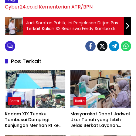
Cyber24.co.id
Kementerian ATR/BPN
Jadi Sorotan Publik, Ini Penjelasan Ditjen Pas
Terkait Kuliah S2 Beasiswa Ferdy Sambo di
Lapas Cibinong
Pos Terkait
Berita
Berita
Kodam XIX Tuanku
Masyarakat Dapat Jadwal
Tambusai Dampingi
Ukur Tanah yang Lebih
Kunjungan Menhan RI ke
Jelas Berkat Layanan
Yonif TP 952/Imam Bulqin,
Pengukuran Terjadwal