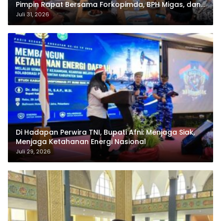
Pimpin Rapat Bersama Forkopimda, BPH Migas, dan
Pertamina
Juli 31, 2026
Di Hadapan Perwira TNI, Bupati Afni: Menjaga Siak,
Menjaga Ketahanan Energi Nasional
Juli 29, 2026