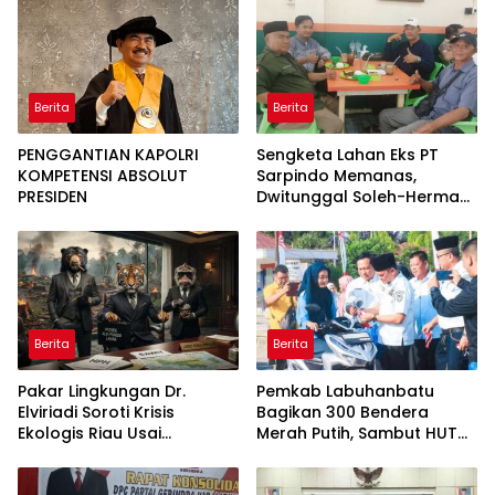
Perkuat Pembangunan
Satuan
Berita
Berita
PENGGANTIAN KAPOLRI
Sengketa Lahan Eks PT
KOMPETENSI ABSOLUT
Sarpindo Memanas,
PRESIDEN
Dwitunggal Soleh-Herman
Boyong Pakar Lingkungan
ke Pulau Rupat
Berita
Berita
Pakar Lingkungan Dr.
Pemkab Labuhanbatu
Elviriadi Soroti Krisis
Bagikan 300 Bendera
Ekologis Riau Usai
Merah Putih, Sambut HUT
Rentetan Serangan
ke-81 Kemerdekaan RI
Monyet, Harimau, dan