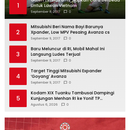
1
Untuk Lawan Vietnam
September 8, 2017
0
Mitsubishi Beri Nama Bayi Barunya
2
Xpander, Low MPV Pesaing Avanza cs
September 9, 2017
0
Baru Meluncur di RI, Mobil Mahal Ini
3
Langsung Ludes Terjual
September 9, 2017
0
Target Tinggi Mitsubishi Expander
4
‘Goyang’ Avanza
September 9, 2017
0
Kodam XIX Tuanku Tambusai Dampingi
5
Kunjungan Menhan RI ke Yonif TP
952/Imam Bulqin, Perkuat Pembangunan
Agustus 6, 2026
0
Satuan