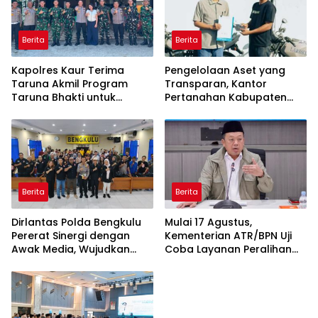
Berita
Berita
Kapolres Kaur Terima
Pengelolaan Aset yang
Taruna Akmil Program
Transparan, Kantor
Taruna Bhakti untuk
Pertanahan Kabupaten
Mendukung MPLS Sekolah
Agam Serahkan BMN
Rakyat Kabupaten Kaur
kepada Pemenang Lelang
Berita
Berita
Dirlantas Polda Bengkulu
Mulai 17 Agustus,
Pererat Sinergi dengan
Kementerian ATR/BPN Uji
Awak Media, Wujudkan
Coba Layanan Peralihan
Informasi yang Edukatif
Hak 10 Hari di 15 Kantah
dan Berkualitas