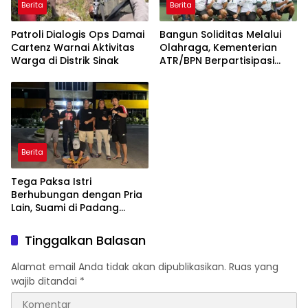
Berita
Berita
Patroli Dialogis Ops Damai
Bangun Soliditas Melalui
Cartenz Warnai Aktivitas
Olahraga, Kementerian
Warga di Distrik Sinak
ATR/BPN Berpartisipasi
dalam Turnamen Tenis
Piala Gubernur DKI Jakarta
2026
Berita
Tega Paksa Istri
Berhubungan dengan Pria
Lain, Suami di Padang
Dibekuk Polisi
Tinggalkan Balasan
Alamat email Anda tidak akan dipublikasikan.
Ruas yang
wajib ditandai
*