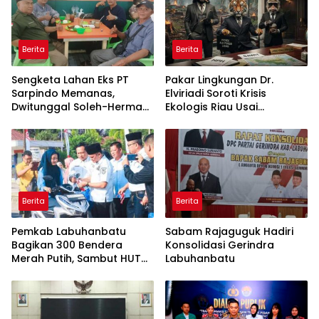
Berita
Berita
Sengketa Lahan Eks PT
Pakar Lingkungan Dr.
Sarpindo Memanas,
Elviriadi Soroti Krisis
Dwitunggal Soleh-Herman
Ekologis Riau Usai
Boyong Pakar Lingkungan
Rentetan Serangan
ke Pulau Rupat
Monyet, Harimau, dan
Beruang Terhadap Warga
Berita
Berita
Pemkab Labuhanbatu
Sabam Rajaguguk Hadiri
Bagikan 300 Bendera
Konsolidasi Gerindra
Merah Putih, Sambut HUT
Labuhanbatu
ke-81 Kemerdekaan RI