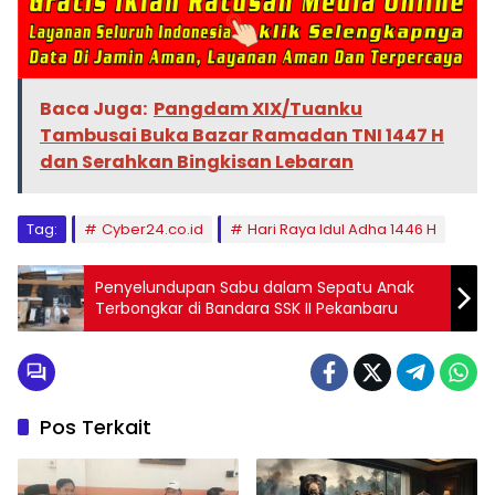
Baca Juga:
Pangdam XIX/Tuanku
Tambusai Buka Bazar Ramadan TNI 1447 H
dan Serahkan Bingkisan Lebaran
Tag:
Cyber24.co.id
Hari Raya Idul Adha 1446 H
Penyelundupan Sabu dalam Sepatu Anak
Terbongkar di Bandara SSK II Pekanbaru
Pos Terkait