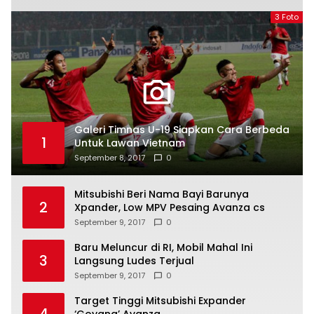
3 Foto
Galeri Timnas U-19 Siapkan Cara Berbeda
1
Untuk Lawan Vietnam
September 8, 2017
0
Mitsubishi Beri Nama Bayi Barunya
2
Xpander, Low MPV Pesaing Avanza cs
September 9, 2017
0
Baru Meluncur di RI, Mobil Mahal Ini
3
Langsung Ludes Terjual
September 9, 2017
0
Target Tinggi Mitsubishi Expander
4
‘Goyang’ Avanza