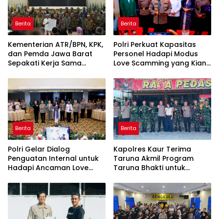
Berita
Berita
Kementerian ATR/BPN, KPK,
Polri Perkuat Kapasitas
dan Pemda Jawa Barat
Personel Hadapi Modus
Sepakati Kerja Sama
Love Scamming yang Kian
dalam Upaya Pencegahan
Kompleks
Korupsi serta Penguatan
Ekonomi Daerah
Berita
Berita
Polri Gelar Dialog
Kapolres Kaur Terima
Penguatan Internal untuk
Taruna Akmil Program
Hadapi Ancaman Love
Taruna Bhakti untuk
Scamming di Era Digital
Mendukung MPLS Sekolah
Rakyat Kabupaten Kaur