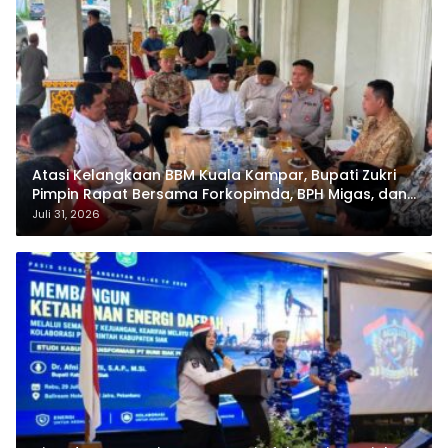
Atasi Kelangkaan BBM Kuala Kampar, Bupati Zukri
Pimpin Rapat Bersama Forkopimda, BPH Migas, dan
Pertamina
Juli 31, 2026