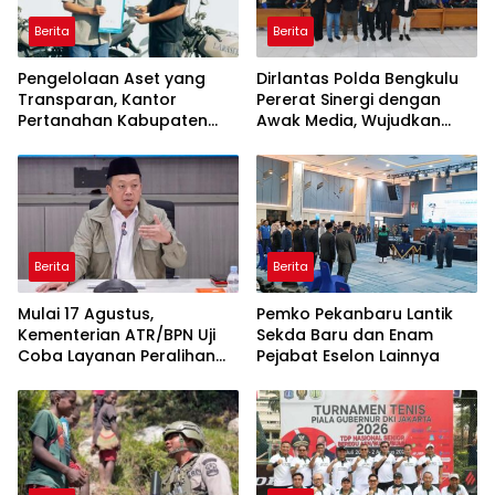
Berita
Berita
Pengelolaan Aset yang
Dirlantas Polda Bengkulu
Transparan, Kantor
Pererat Sinergi dengan
Pertanahan Kabupaten
Awak Media, Wujudkan
Agam Serahkan BMN
Informasi yang Edukatif
kepada Pemenang Lelang
dan Berkualitas
Berita
Berita
Mulai 17 Agustus,
Pemko Pekanbaru Lantik
Kementerian ATR/BPN Uji
Sekda Baru dan Enam
Coba Layanan Peralihan
Pejabat Eselon Lainnya
Hak 10 Hari di 15 Kantah