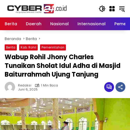
Langsung
ke
konten
Berita
Daerah
Nasional
Internasional
Pemeri
Beranda
Berita
Berita
Kab. Rohil
Pemerintahan
Wabup Rohil Jhony Charles
Tunaikan Sholat Idul Adha di Masjid
Baiturrahmah Ujung Tanjung
Redaksi
1 Min Baca
Juni 6, 2025