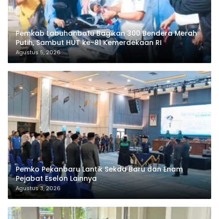
Pemkab Labuhanbatu Bagikan 300 Bendera Merah
Putih, Sambut HUT ke-81 Kemerdekaan RI
Agustus 5, 2026
Pemko Pekanbaru Lantik Sekda Baru dan Enam
Pejabat Eselon Lainnya
Agustus 3, 2026