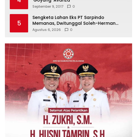
September 9, 2017
0
Sengketa Lahan Eks PT Sarpindo
5
Memanas, Dwitunggal Soleh-Herman
Boyong Pakar Lingkungan ke Pulau Rupat
Agustus 6, 2026
0