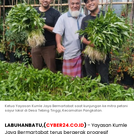
Ketua Yayasan Kumle Jaya Bermartabat saat kunjungan ke mitra petani
sayur lokal di Desa Tebing Tinggi, Kecamatan Pangkatan.
LABUHANBATU,(
CYBER24.CO.ID
)
– Yayasan Kumle
Jaya Bermartabat terus bergerak progresif