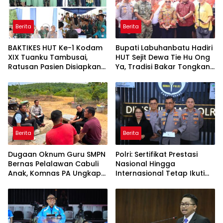
Berita
Berita
BAKTIKES HUT Ke-1 Kodam
Bupati Labuhanbatu Hadiri
XIX Tuanku Tambusai,
HUT Sejit Dewa Tie Hu Ong
Ratusan Pasien Disiapkan
Ya, Tradisi Bakar Tongkang
Jalani Operasi Gratis
Meriah di Sei Berombang
Berita
Berita
Dugaan Oknum Guru SMPN
Polri: Sertifikat Prestasi
Bernas Pelalawan Cabuli
Nasional Hingga
Anak, Komnas PA Ungkap
Internasional Tetap Ikuti
Laporan Sudah Masuk
Tahapan Seleksi
Polres Sejak Juli
Rekrutmen Polri