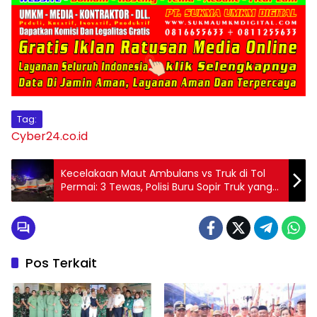
Tag:
Cyber24.co.id
Kecelakaan Maut Ambulans vs Truk di Tol
Permai: 3 Tewas, Polisi Buru Sopir Truk yang
Kabur
Pos Terkait