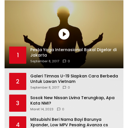
Pesta Yoga Internasional Bakal Digelar di
1
Jakarta
September 8, 2017
0
Galeri Timnas U-19 Siapkan Cara Berbeda
2
Untuk Lawan Vietnam
September 8, 2017
0
Sosok New Nissan Livina Terungkap, Apa
3
Kata NMI?
Maret 14, 2023
0
Mitsubishi Beri Nama Bayi Barunya
4
Xpander, Low MPV Pesaing Avanza cs