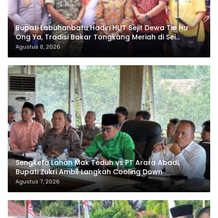
Bupati Labuhanbatu Hadiri HUT Sejit Dewa Tie Hu
Ong Ya, Tradisi Bakar Tongkang Meriah di Sei
Berombang
Agustus 8, 2026
Sengketa Lahan Mak Teduh vs PT Arara Abadi,
Bupati Zukri Ambil Langkah Cooling Down
Agustus 7, 2026