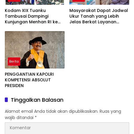
Kodam XIX Tuanku
Masyarakat Dapat Jadwal
Tambusai Dampingi
Ukur Tanah yang Lebih
Kunjungan Menhan RI ke
Jelas Berkat Layanan
Yonif TP 952/Imam Bulqin,
Pengukuran Terjadwal
Perkuat Pembangunan
Satuan
Berita
PENGGANTIAN KAPOLRI
KOMPETENSI ABSOLUT
PRESIDEN
Tinggalkan Balasan
Alamat email Anda tidak akan dipublikasikan.
Ruas yang
wajib ditandai
*