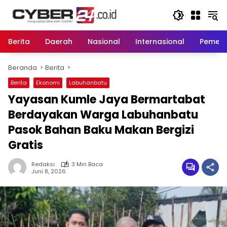
Langsung
ke
konten
Berita
Daerah
Nasional
Internasional
Pemeri
Beranda
Berita
Berita
Ekonomi
Labuhanbatu
Yayasan Kumle Jaya Bermartabat
Berdayakan Warga Labuhanbatu
Pasok Bahan Baku Makan Bergizi
Gratis
Redaksi
3 Min Baca
Juni 8, 2026