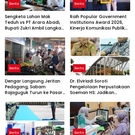
Berita
Berita
Sengketa Lahan Mak
Raih Popular Government
Teduh vs PT Arara Abadi,
Institutions Award 2026,
Bupati Zukri Ambil Langkah
Kinerja Komunikasi Publik
Cooling Down
Kementerian ATR/BPN
Kembali Diakui
Berita
Berita
Dengar Langsung Jeritan
Dr. Elviriadi Soroti
Pedagang, Sabam
Pengelolaan Perpustakaan
Rajaguguk Turun ke Pasar
Soeman HS: Jadikan
Gelugur Rantauprapat
Lokomotif Budaya dan
Kawah Candradimuka
Intelektual
Berita
Berita