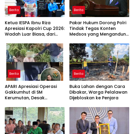
Berita
Berita
Ketua IESPA Ibnu Riza
Pakar Hukum Dorong Polri
Apresiasi Kapolri Cup 2026:
Tindak Tegas Konten
Wadah Luar Biasa, dari
Medsos yang Mengandung
Polres hingga Panggung
Provokasi
Nasional
Berita
Berita
APARI Apresiasi Operasi
Buka Lahan dengan Cara
Gakkumhut di SM
Dibakar, Warga Pelalawan
Kerumutan, Desak
Dijebloskan ke Penjara
Pengusutan Tuntas
Jaringan Pembalak Liar