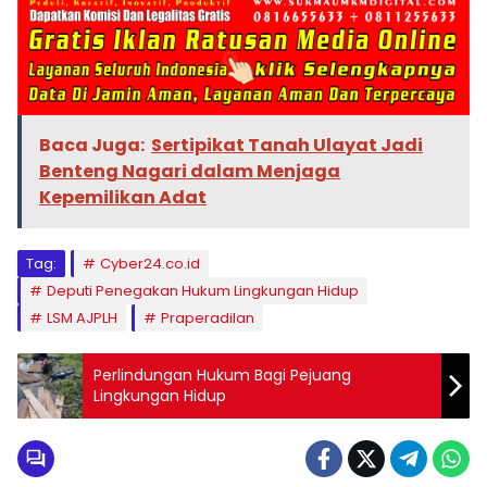
Baca Juga:
Sertipikat Tanah Ulayat Jadi
Benteng Nagari dalam Menjaga
Kepemilikan Adat
Tag:
Cyber24.co.id
Deputi Penegakan Hukum Lingkungan Hidup
LSM AJPLH
Praperadilan
Perlindungan Hukum Bagi Pejuang
Lingkungan Hidup