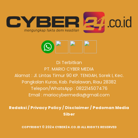
Di Terbitkan
PT. MARIO CYBER MEDIA
Alamat : Jl. Lintas Timur 90 KP. TENGAH, Sorek I, Kec.
Pangkalan Kuras, Kab. Pelalawan, Riau 28382
Telepon/WhatsApp : 082214507476
Email : mariocybermedia@gmail.com
Redaksi
/
Privacy Policy
/
Disclaimer
/
Pedoman Media
Siber
COPYRIGHT © 2024 CYBER24.CO.ID ALL RIGHTS RESERVED