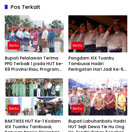
Pos Terkait
Berita
Berita
Bupati Pelalawan Terima
Pangdam XIX Tuanku
PPD Terbaik I pada HUT ke-
Tambusai Hadiri
69 Provinsi Riau, Program
Peringatan Hari Jadi Ke-69
Santunan Anak Yatim Jadi
Provinsi Riau
Sorotan
Berita
Berita
BAKTIKES HUT Ke-1 Kodam
Bupati Labuhanbatu Hadiri
XIX Tuanku Tambusai,
HUT Sejit Dewa Tie Hu Ong