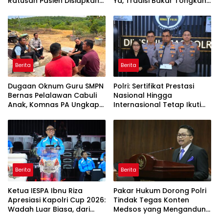
Ratusan Pasien Disiapkan
Ya, Tradisi Bakar Tongkang
Jalani Operasi Gratis
Meriah di Sei Berombang
Berita
Berita
Dugaan Oknum Guru SMPN
Polri: Sertifikat Prestasi
Bernas Pelalawan Cabuli
Nasional Hingga
Anak, Komnas PA Ungkap
Internasional Tetap Ikuti
Laporan Sudah Masuk
Tahapan Seleksi
Polres Sejak Juli
Rekrutmen Polri
Berita
Berita
Ketua IESPA Ibnu Riza
Pakar Hukum Dorong Polri
Apresiasi Kapolri Cup 2026:
Tindak Tegas Konten
Wadah Luar Biasa, dari
Medsos yang Mengandung
Polres hingga Panggung
Provokasi