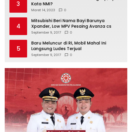
3
Kata NMI?
Maret 14, 2023
0
Mitsubishi Beri Nama Bayi Barunya
4
Xpander, Low MPV Pesaing Avanza cs
September 9, 2017
0
Baru Meluncur di RI, Mobil Mahal Ini
5
Langsung Ludes Terjual
September 9, 2017
0