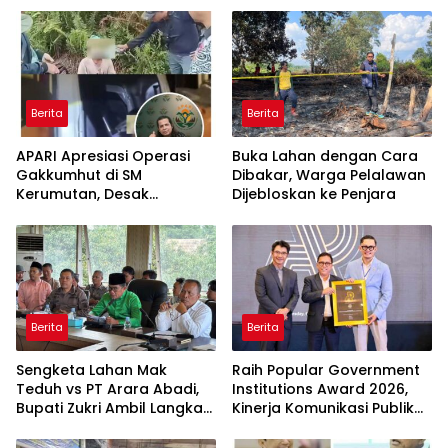
Nasional
Berita
Berita
APARI Apresiasi Operasi
Buka Lahan dengan Cara
Gakkumhut di SM
Dibakar, Warga Pelalawan
Kerumutan, Desak
Dijebloskan ke Penjara
Pengusutan Tuntas
Jaringan Pembalak Liar
Berita
Berita
Sengketa Lahan Mak
Raih Popular Government
Teduh vs PT Arara Abadi,
Institutions Award 2026,
Bupati Zukri Ambil Langkah
Kinerja Komunikasi Publik
Cooling Down
Kementerian ATR/BPN
Kembali Diakui