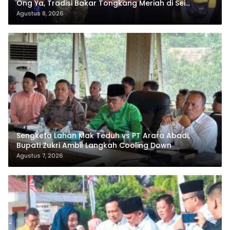
Ong Ya, Tradisi Bakar Tongkang Meriah di Sei
Berombang
Agustus 8, 2026
Sengketa Lahan Mak Teduh vs PT Arara Abadi,
Bupati Zukri Ambil Langkah Cooling Down
Agustus 7, 2026