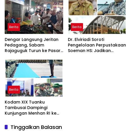
Berita
Berita
Dengar Langsung Jeritan
Dr. Elviriadi Soroti
Pedagang, Sabam
Pengelolaan Perpustakaan
Rajaguguk Turun ke Pasar
Soeman HS: Jadikan
Gelugur Rantauprapat
Lokomotif Budaya dan
Kawah Candradimuka
Intelektual
Berita
Kodam XIX Tuanku
Tambusai Dampingi
Kunjungan Menhan RI ke
Yonif TP 952/Imam Bulqin,
Perkuat Pembangunan
Tinggalkan Balasan
Satuan