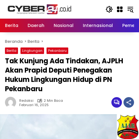
Langsung
ke
konten
Berita
Daerah
Nasional
Internasional
Pemeri
Beranda
Berita
Berita
Lingkungan
Pekanbaru
Tak Kunjung Ada Tindakan, AJPLH
Akan Prapid Deputi Penegakan
Hukum Lingkungan Hidup di PN
Pekanbaru
Redaksi
2 Min Baca
Februari 16, 2025