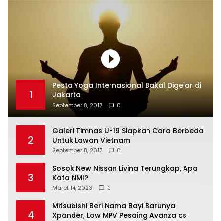
Pesta Yoga Internasional Bakal Digelar di
1
Jakarta
September 8, 2017
0
Galeri Timnas U-19 Siapkan Cara Berbeda
2
Untuk Lawan Vietnam
September 8, 2017
0
Sosok New Nissan Livina Terungkap, Apa
3
Kata NMI?
Maret 14, 2023
0
Mitsubishi Beri Nama Bayi Barunya
4
Xpander, Low MPV Pesaing Avanza cs