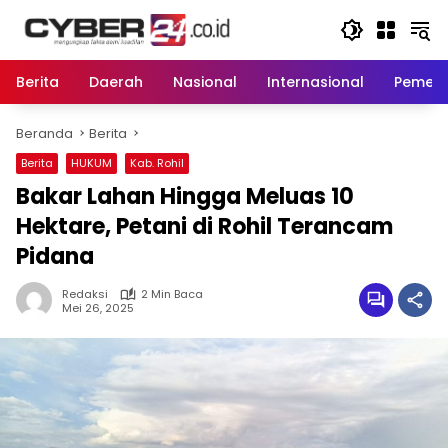
Langsung
ke
konten
Berita
Daerah
Nasional
Internasional
Pemeri
Beranda
Berita
Berita
HUKUM
Kab. Rohil
Bakar Lahan Hingga Meluas 10
Hektare, Petani di Rohil Terancam
Pidana
Redaksi
2 Min Baca
Mei 26, 2025