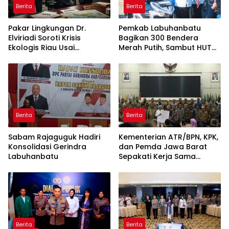
Berita
Berita
Pakar Lingkungan Dr.
Pemkab Labuhanbatu
Elviriadi Soroti Krisis
Bagikan 300 Bendera
Ekologis Riau Usai
Merah Putih, Sambut HUT
Rentetan Serangan
ke-81 Kemerdekaan RI
Monyet, Harimau, dan
Beruang Terhadap Warga
Berita
Berita
Sabam Rajaguguk Hadiri
Kementerian ATR/BPN, KPK,
Konsolidasi Gerindra
dan Pemda Jawa Barat
Labuhanbatu
Sepakati Kerja Sama
dalam Upaya Pencegahan
Korupsi serta Penguatan
Ekonomi Daerah
Berita
Berita