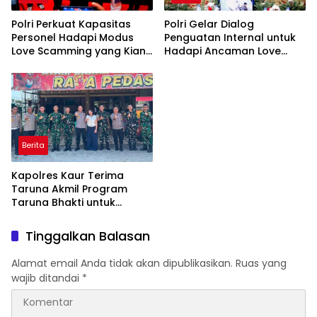
Polri Perkuat Kapasitas
Polri Gelar Dialog
Personel Hadapi Modus
Penguatan Internal untuk
Love Scamming yang Kian
Hadapi Ancaman Love
Kompleks
Scamming di Era Digital
Berita
Kapolres Kaur Terima
Taruna Akmil Program
Taruna Bhakti untuk
Mendukung MPLS Sekolah
Rakyat Kabupaten Kaur
Tinggalkan Balasan
Alamat email Anda tidak akan dipublikasikan.
Ruas yang
wajib ditandai
*