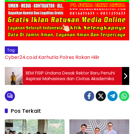
Tag:
Cyber24.co.id
Karhutla
Polres Rokan Hilir
BEM FISIP Undana Desak Rektor Baru Penuhi
Aspirasi Mahasiswa dan Civitas Akademika
Pos Terkait