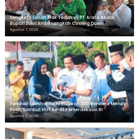
Sengketa Lahan Mak Teduh vs PT Arara Abadi,
Bupati Zukri Ambil Langkah Cooling Down
Agustus 7, 2026
Pemkab Labuhanbatu Bagikan 300 Bendera Merah
Putih, Sambut HUT ke-81 Kemerdekaan RI
Agustus 5, 2026