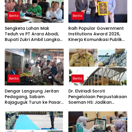
Berita
Berita
Sengketa Lahan Mak
Raih Popular Government
Teduh vs PT Arara Abadi,
Institutions Award 2026,
Bupati Zukri Ambil Langkah
Kinerja Komunikasi Publik
Cooling Down
Kementerian ATR/BPN
Kembali Diakui
Berita
Berita
Dengar Langsung Jeritan
Dr. Elviriadi Soroti
Pedagang, Sabam
Pengelolaan Perpustakaan
Rajaguguk Turun ke Pasar
Soeman HS: Jadikan
Gelugur Rantauprapat
Lokomotif Budaya dan
Kawah Candradimuka
Intelektual