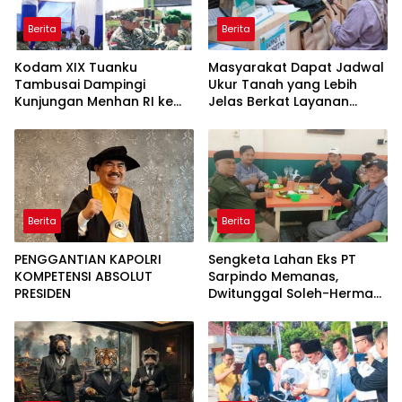
Berita
Berita
Kodam XIX Tuanku
Masyarakat Dapat Jadwal
Tambusai Dampingi
Ukur Tanah yang Lebih
Kunjungan Menhan RI ke
Jelas Berkat Layanan
Yonif TP 952/Imam Bulqin,
Pengukuran Terjadwal
Perkuat Pembangunan
Satuan
Berita
Berita
PENGGANTIAN KAPOLRI
Sengketa Lahan Eks PT
KOMPETENSI ABSOLUT
Sarpindo Memanas,
PRESIDEN
Dwitunggal Soleh-Herman
Boyong Pakar Lingkungan
ke Pulau Rupat