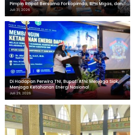
Pimpin Rapat Bersama Forkopimda, BPH Migas, dan
Pertamina
Juli 31, 2026
Di Hadapan Perwira TNI, Bupati Afni: Menjaga Siak,
Menjaga Ketahanan Energi Nasional
Juli 29, 2026