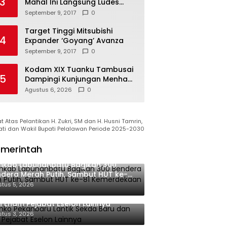
3
Mahal Ini Langsung Ludes
Terjual
September 9, 2017
0
Target Tinggi Mitsubishi
4
Expander ‘Goyang’ Avanza
September 9, 2017
0
Kodam XIX Tuanku Tambusai
5
Dampingi Kunjungan Menhan
RI ke Yonif TP 952/Imam
Agustus 6, 2026
0
Bulqin, Perkuat Pembangunan
Satuan
 Atas Pelantikan H. Zukri, SM dan H. Husni Tamrin,
ati dan Wakil Bupati Pelalawan Periode 2025-2030
merintah
mkab Labuhanbatu Bagikan 300
dera Merah Putih, Sambut HUT ke-81
merdekaan RI
tus 5, 2026
ko Pekanbaru Lantik Sekda Baru
 Enam Pejabat Eselon Lainnya
tus 3, 2026