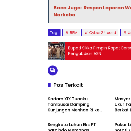
Baca Juga:
Respon Laporan Wa
Narkoba
Tag:
BEM
Cyber24.co.id
U
Bupati Sikka Pimpin Rapat Ber
Pengabdian ASN
Pos Terkait
Berita
Berita
Kodam XIX Tuanku
Masyar
Tambusai Dampingi
Ukur Ta
Kunjungan Menhan RI ke
Berkat
Berita
Berita
Yonif TP 952/Imam Bulqin,
Terjad
Perkuat Pembangunan
Sengketa Lahan Eks PT
Pakar L
Satuan
Sarpindo Memanas,
Soroti K