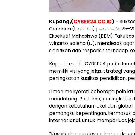
Kupang,(
CYBER24.CO.ID
)
– Sukses
Cendana (Undana) periode 2025–20
Eksekutif Mahasiswa (BEM) Fakultas I
Winarto Baleng (D), mendesak aga
signifikan dan responsif terhadap k
Kepada media CYBER24 pada Jumat 
memiliki visi yang jelas, strategi 
peningkatan kualitas pendidikan, p
Irman menyoroti beberapa poin krusi
mendatang. Pertama, peningkatan ku
dengan kebutuhan lokal dan global.
pemangku kepentingan, termasuk p
internasional, untuk memperluas je
“Kesejahteraan dosen, tenaga kepen