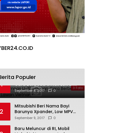
BER24.CO.ID
Berita Populer
Galeri Timnas U-19 Siapkan
1
Cara Berbeda Untuk Lawan
3 Foto
Vietnam
September 8, 2017
0
Mitsubishi Beri Nama Bayi
2
Barunya Xpander, Low MPV
Pesaing Avanza cs
September 9, 2017
0
Baru Meluncur di RI, Mobil