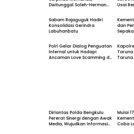
Dwitunggal Soleh-Herman
Usai R
Berita
Berita
Boyong Pakar Lingkungan ke
Monyet,
Pulau Rupat
Beruan
Sabam Rajaguguk Hadiri
Kemente
Konsolidasi Gerindra
dan Pe
Labuhanbatu
Sepaka
Berita
Berita
Upaya 
serta 
Polri Gelar Dialog Penguatan
Kapolre
Daerah
Internal untuk Hadapi
Taruna
Ancaman Love Scamming di
Taruna 
Era Digital
Menduk
Rakyat
Berita
Berita
Dirlantas Polda Bengkulu
Mulai 1
Pererat Sinergi dengan Awak
Kemente
Media, Wujudkan Informasi
Coba L
yang Edukatif dan
10 Hari 