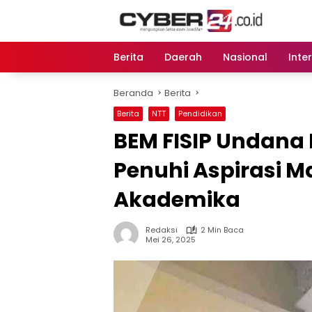
Langsung
ke
konten
Berita
Daerah
Nasional
Inte
Beranda
Berita
Berita
NTT
Pendidikan
BEM FISIP Undana 
Penuhi Aspirasi M
Akademika
Redaksi
2 Min Baca
Mei 26, 2025