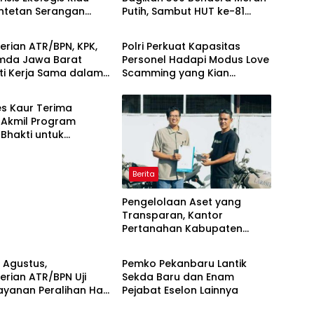
entetan Serangan
Putih, Sambut HUT ke-81
Berita
 Harimau, dan
Kemerdekaan RI
g Terhadap Warga
rian ATR/BPN, KPK,
Polri Perkuat Kapasitas
mda Jawa Barat
Personel Hadapi Modus Love
ti Kerja Sama dalam
Scamming yang Kian
Pencegahan Korupsi
Kompleks
Penguatan Ekonomi
s Kaur Terima
 Akmil Program
Bhakti untuk
ung MPLS Sekolah
 Kabupaten Kaur
Berita
Pengelolaan Aset yang
Transparan, Kantor
Pertanahan Kabupaten
Berita
Agam Serahkan BMN kepada
Pemenang Lelang
7 Agustus,
Pemko Pekanbaru Lantik
rian ATR/BPN Uji
Sekda Baru dan Enam
ayanan Peralihan Hak
Pejabat Eselon Lainnya
di 15 Kantah