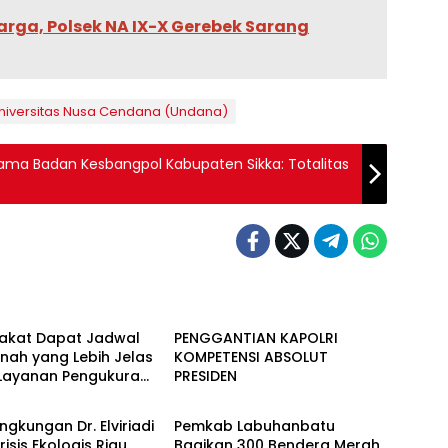
rga, Polsek NA IX-X Gerebek Sarang
niversitas Nusa Cendana (Undana)
sama Badan Kesbangpol Kabupaten Sikka: Totalitas
Berita
akat Dapat Jadwal
PENGGANTIAN KAPOLRI
nah yang Lebih Jelas
KOMPETENSI ABSOLUT
 Layanan Pengukuran
PRESIDEN
Berita
wal
ingkungan Dr. Elviriadi
Pemkab Labuhanbatu
risis Ekologis Riau
Bagikan 300 Bendera Merah