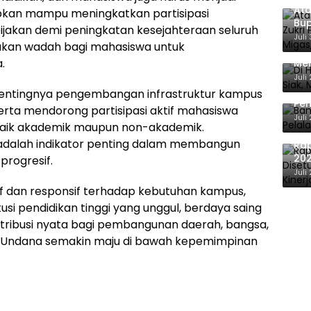
Ata
apkan mampu meningkatkan partisipasi
Bup
jakan demi peningkatan kesejahteraan seluruh
For
Juli
akan wadah bagi mahasiswa untuk
Di 
.
Men
Ene
Juli
Ban
 pentingnya pengembangan infrastruktur kampus
Pem
rta mendorong partisipasi aktif mahasiswa
Ber
Juli
baik akademik maupun non-akademik.
 adalah indikator penting dalam membangun
Ra
202
progresif.
Eva
Juli
f dan responsif terhadap kebutuhan kampus,
si pendidikan tinggi yang unggul, berdaya saing
ribusi nyata bagi pembangunan daerah, bangsa,
p Undana semakin maju di bawah kepemimpinan