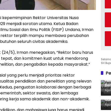
i kepemimpinan Rektor Universitas Nusa
29 menjadi sorotan utama. Ketua Badan
lmu Sosial dan Ilmu Politik (FISIP) Undana, Irman
r rektor terpilih mampu membawa perubahan
ebutuhan seluruh civitas akademika.
(24/5), Irman menegaskan, “Rektor baru harus
yang tepat, dan komitmen kuat untuk mendorong
Selamat
SH Bup
enelitian, dan pengabdian kepada masyarakat.”
Pe
al yang perlu menjadi prioritas rektor
Pe
alitas pendidikan dan penelitian yang relevan
Ben
 Kedua, penguatan kolaborasi dengan berbagai
Ke
Agus
emerintah, sektor swasta, dan lembaga
Pem
jaring kerja sama akademik dan non-akademik.
dan
Agus
didikan, dan mahasiswa juga harus menjadi