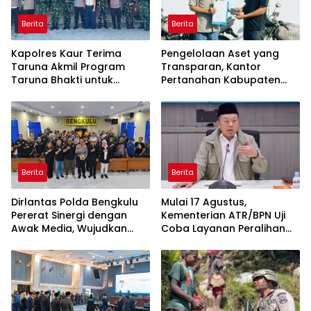
Berita
Berita
Kapolres Kaur Terima
Pengelolaan Aset yang
Taruna Akmil Program
Transparan, Kantor
Taruna Bhakti untuk
Pertanahan Kabupaten
Mendukung MPLS Sekolah
Agam Serahkan BMN
Rakyat Kabupaten Kaur
kepada Pemenang Lelang
Berita
Berita
Dirlantas Polda Bengkulu
Mulai 17 Agustus,
Pererat Sinergi dengan
Kementerian ATR/BPN Uji
Awak Media, Wujudkan
Coba Layanan Peralihan
Informasi yang Edukatif
Hak 10 Hari di 15 Kantah
dan Berkualitas