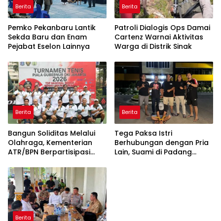
Berita
Berita
Pemko Pekanbaru Lantik
Patroli Dialogis Ops Damai
Sekda Baru dan Enam
Cartenz Warnai Aktivitas
Pejabat Eselon Lainnya
Warga di Distrik Sinak
Berita
Berita
Bangun Soliditas Melalui
Tega Paksa Istri
Olahraga, Kementerian
Berhubungan dengan Pria
ATR/BPN Berpartisipasi
Lain, Suami di Padang
dalam Turnamen Tenis
Dibekuk Polisi
Piala Gubernur DKI Jakarta
2026
Berita