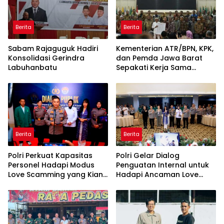
Berita
Berita
Sabam Rajaguguk Hadiri
Kementerian ATR/BPN, KPK,
Konsolidasi Gerindra
dan Pemda Jawa Barat
Labuhanbatu
Sepakati Kerja Sama
dalam Upaya Pencegahan
Korupsi serta Penguatan
Ekonomi Daerah
Berita
Berita
Polri Perkuat Kapasitas
Polri Gelar Dialog
Personel Hadapi Modus
Penguatan Internal untuk
Love Scamming yang Kian
Hadapi Ancaman Love
Kompleks
Scamming di Era Digital