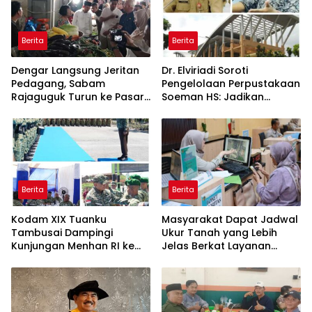
Berita
Berita
Dengar Langsung Jeritan
Dr. Elviriadi Soroti
Pedagang, Sabam
Pengelolaan Perpustakaan
Rajaguguk Turun ke Pasar
Soeman HS: Jadikan
Gelugur Rantauprapat
Lokomotif Budaya dan
Kawah Candradimuka
Intelektual
Berita
Berita
Kodam XIX Tuanku
Masyarakat Dapat Jadwal
Tambusai Dampingi
Ukur Tanah yang Lebih
Kunjungan Menhan RI ke
Jelas Berkat Layanan
Yonif TP 952/Imam Bulqin,
Pengukuran Terjadwal
Perkuat Pembangunan
Satuan