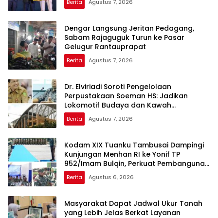
Berita
Agustus 7, 2026
Dengar Langsung Jeritan Pedagang,
Sabam Rajaguguk Turun ke Pasar
Gelugur Rantauprapat
Berita
Agustus 7, 2026
Dr. Elviriadi Soroti Pengelolaan
Perpustakaan Soeman HS: Jadikan
Lokomotif Budaya dan Kawah
Candradimuka Intelektual
Berita
Agustus 7, 2026
Kodam XIX Tuanku Tambusai Dampingi
Kunjungan Menhan RI ke Yonif TP
952/Imam Bulqin, Perkuat Pembangunan
Satuan
Berita
Agustus 6, 2026
Masyarakat Dapat Jadwal Ukur Tanah
yang Lebih Jelas Berkat Layanan