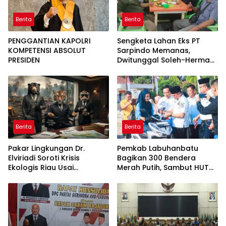
Berita
Berita
PENGGANTIAN KAPOLRI
Sengketa Lahan Eks PT
KOMPETENSI ABSOLUT
Sarpindo Memanas,
PRESIDEN
Dwitunggal Soleh-Herman
Boyong Pakar Lingkungan
ke Pulau Rupat
Berita
Berita
Pakar Lingkungan Dr.
Pemkab Labuhanbatu
Elviriadi Soroti Krisis
Bagikan 300 Bendera
Ekologis Riau Usai
Merah Putih, Sambut HUT
Rentetan Serangan
ke-81 Kemerdekaan RI
Monyet, Harimau, dan
Beruang Terhadap Warga