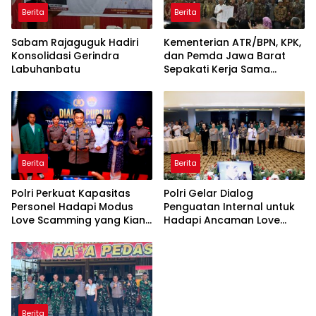
Berita
Berita
Sabam Rajaguguk Hadiri
Kementerian ATR/BPN, KPK,
Konsolidasi Gerindra
dan Pemda Jawa Barat
Labuhanbatu
Sepakati Kerja Sama
dalam Upaya Pencegahan
Korupsi serta Penguatan
Ekonomi Daerah
Berita
Berita
Polri Perkuat Kapasitas
Polri Gelar Dialog
Personel Hadapi Modus
Penguatan Internal untuk
Love Scamming yang Kian
Hadapi Ancaman Love
Kompleks
Scamming di Era Digital
Berita