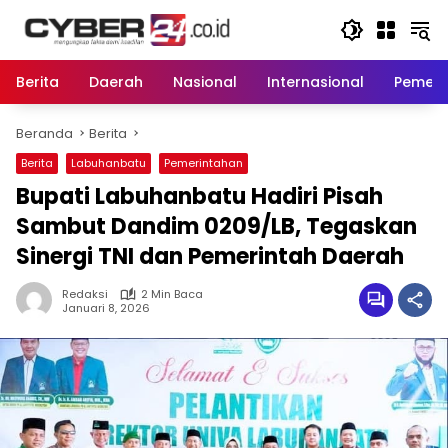
Langsung
ke
konten
Berita
Daerah
Nasional
Internasional
Pemeri
Beranda
Berita
Berita
Labuhanbatu
Pemerintahan
Bupati Labuhanbatu Hadiri Pisah
Sambut Dandim 0209/LB, Tegaskan
Sinergi TNI dan Pemerintah Daerah
Redaksi
2 Min Baca
Januari 8, 2026