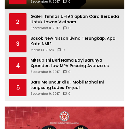
September 8, 2017
0
Galeri Timnas U-19 Siapkan Cara Berbeda
2
Untuk Lawan Vietnam
September 8, 2017
0
Sosok New Nissan Livina Terungkap, Apa
3
Kata NMI?
Maret 14, 2023
0
Mitsubishi Beri Nama Bayi Barunya
4
Xpander, Low MPV Pesaing Avanza cs
September 9, 2017
0
Baru Meluncur di RI, Mobil Mahal Ini
5
Langsung Ludes Terjual
September 9, 2017
0