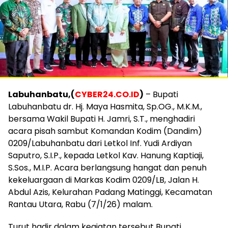
Labuhanbatu,(
CYBER24.CO.ID
)
– Bupati
Labuhanbatu dr. Hj. Maya Hasmita, Sp.OG., M.K.M.,
bersama Wakil Bupati H. Jamri, S.T., menghadiri
acara pisah sambut Komandan Kodim (Dandim)
0209/Labuhanbatu dari Letkol Inf. Yudi Ardiyan
Saputro, S.I.P., kepada Letkol Kav. Hanung Kaptiaji,
S.Sos., M.I.P. Acara berlangsung hangat dan penuh
kekeluargaan di Markas Kodim 0209/LB, Jalan H.
Abdul Azis, Kelurahan Padang Matinggi, Kecamatan
Rantau Utara, Rabu (7/1/26) malam.
Turut hadir dalam kegiatan tersebut Bupati