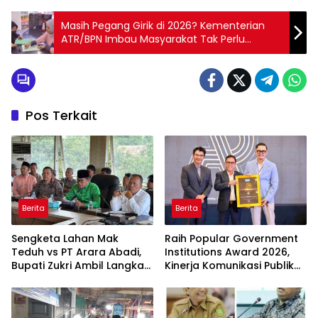
Masih Pegang Girik di 2026? Kementerian
ATR/BPN Imbau Masyarakat Tak Perlu
Khawatir
Pos Terkait
Berita
Berita
Sengketa Lahan Mak
Raih Popular Government
Teduh vs PT Arara Abadi,
Institutions Award 2026,
Bupati Zukri Ambil Langkah
Kinerja Komunikasi Publik
Cooling Down
Kementerian ATR/BPN
Kembali Diakui