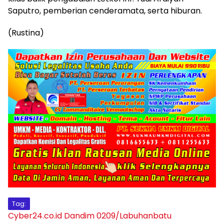
Saputro, pemberian cenderamata, serta hiburan.
(Rustina)
Tag:
Cyber24.co.id
Dandim 0209/Labuhanbatu