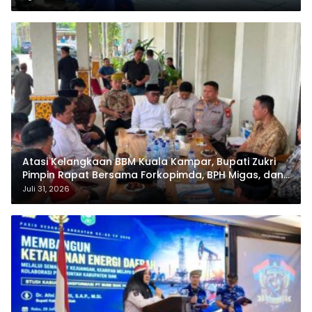
Atasi Kelangkaan BBM Kuala Kampar, Bupati Zukri
Pimpin Rapat Bersama Forkopimda, BPH Migas, dan
Pertamina
Juli 31, 2026