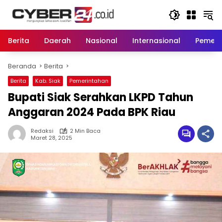
Langsung
ke
konten
Berita
Daerah
Nasional
Internasional
Pemeri
Beranda
Berita
Berita
Kab. Siak
Pemerintahan
Bupati Siak Serahkan LKPD Tahun
Anggaran 2024 Pada BPK Riau
Redaksi
2 Min Baca
Maret 28, 2025