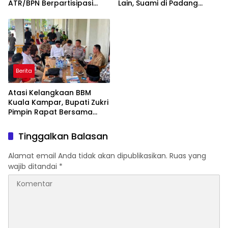
ATR/BPN Berpartisipasi
Lain, Suami di Padang
dalam Turnamen Tenis
Dibekuk Polisi
Piala Gubernur DKI Jakarta
2026
Berita
Atasi Kelangkaan BBM
Kuala Kampar, Bupati Zukri
Pimpin Rapat Bersama
Forkopimda, BPH Migas,
dan Pertamina
Tinggalkan Balasan
Alamat email Anda tidak akan dipublikasikan.
Ruas yang
wajib ditandai
*