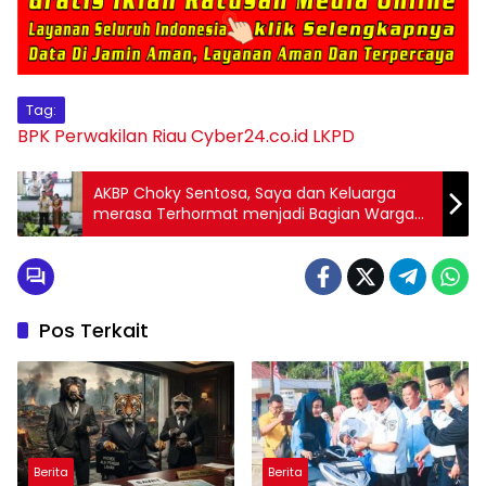
Tag:
BPK Perwakilan Riau
Cyber24.co.id
LKPD
AKBP Choky Sentosa, Saya dan Keluarga
merasa Terhormat menjadi Bagian Warga
Labuhanbatu
Pos Terkait
Berita
Berita