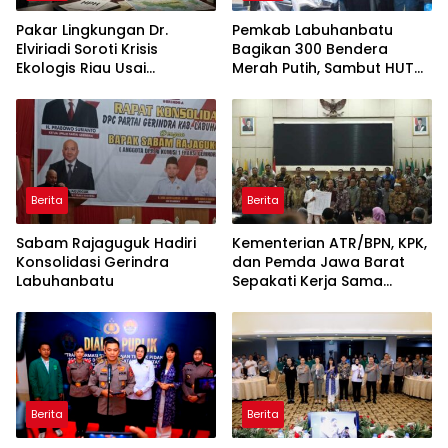
Pakar Lingkungan Dr.
Pemkab Labuhanbatu
Elviriadi Soroti Krisis
Bagikan 300 Bendera
Ekologis Riau Usai
Merah Putih, Sambut HUT
Rentetan Serangan
ke-81 Kemerdekaan RI
Monyet, Harimau, dan
Beruang Terhadap Warga
Berita
Berita
Sabam Rajaguguk Hadiri
Kementerian ATR/BPN, KPK,
Konsolidasi Gerindra
dan Pemda Jawa Barat
Labuhanbatu
Sepakati Kerja Sama
dalam Upaya Pencegahan
Korupsi serta Penguatan
Ekonomi Daerah
Berita
Berita