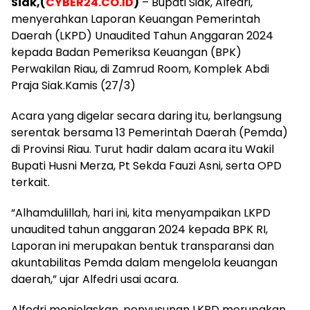
Siak,(
CYBER24.CO.ID
)
– Bupati Siak, Alfedri,
menyerahkan Laporan Keuangan Pemerintah
Daerah (LKPD) Unaudited Tahun Anggaran 2024
kepada Badan Pemeriksa Keuangan (BPK)
Perwakilan Riau, di Zamrud Room, Komplek Abdi
Praja Siak.Kamis (27/3)
Acara yang digelar secara daring itu, berlangsung
serentak bersama 13 Pemerintah Daerah (Pemda)
di Provinsi Riau. Turut hadir dalam acara itu Wakil
Bupati Husni Merza, Pt Sekda Fauzi Asni, serta OPD
terkait.
“Alhamdulillah, hari ini, kita menyampaikan LKPD
unaudited tahun anggaran 2024 kepada BPK RI,
Laporan ini merupakan bentuk transparansi dan
akuntabilitas Pemda dalam mengelola keuangan
daerah,” ujar Alfedri usai acara.
Alfedri menjelaskan, penyusunan LKPD merupakan