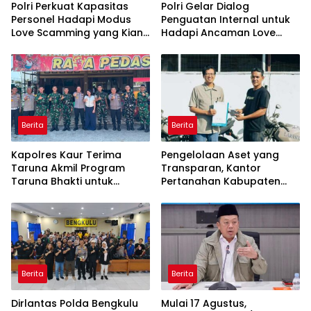
Polri Perkuat Kapasitas
Polri Gelar Dialog
Personel Hadapi Modus
Penguatan Internal untuk
Love Scamming yang Kian
Hadapi Ancaman Love
Kompleks
Scamming di Era Digital
Berita
Berita
Kapolres Kaur Terima
Pengelolaan Aset yang
Taruna Akmil Program
Transparan, Kantor
Taruna Bhakti untuk
Pertanahan Kabupaten
Mendukung MPLS Sekolah
Agam Serahkan BMN
Rakyat Kabupaten Kaur
kepada Pemenang Lelang
Berita
Berita
Dirlantas Polda Bengkulu
Mulai 17 Agustus,