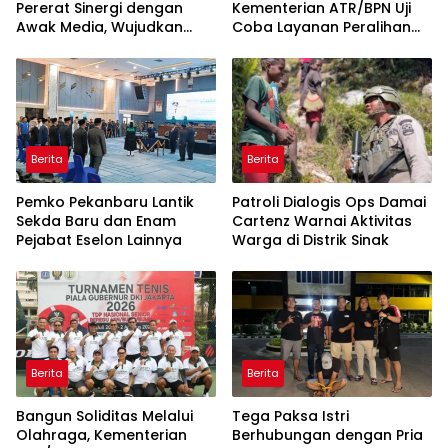
Pererat Sinergi dengan
Kementerian ATR/BPN Uji
Awak Media, Wujudkan
Coba Layanan Peralihan
Informasi yang Edukatif
Hak 10 Hari di 15 Kantah
dan Berkualitas
Berita
Berita
Pemko Pekanbaru Lantik
Patroli Dialogis Ops Damai
Sekda Baru dan Enam
Cartenz Warnai Aktivitas
Pejabat Eselon Lainnya
Warga di Distrik Sinak
Berita
Berita
Bangun Soliditas Melalui
Tega Paksa Istri
Olahraga, Kementerian
Berhubungan dengan Pria