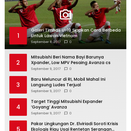
Galeri Timnas U-19 Siapkan Cara Berbeda
1
Untuk Lawan Vietnam
September 8, 2017
0
Mitsubishi Beri Nama Bayi Barunya
2
Xpander, Low MPV Pesaing Avanza cs
September 9, 2017
0
Baru Meluncur di RI, Mobil Mahal Ini
3
Langsung Ludes Terjual
September 9, 2017
0
Target Tinggi Mitsubishi Expander
4
‘Goyang’ Avanza
September 9, 2017
0
Pakar Lingkungan Dr. Elviriadi Soroti Krisis
5
Ekologis Riau Usai Rentetan Serangan