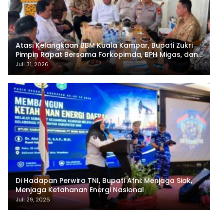
Atasi Kelangkaan BBM Kuala Kampar, Bupati Zukri
Pimpin Rapat Bersama Forkopimda, BPH Migas, dan
Pertamina
Juli 31, 2026
Di Hadapan Perwira TNI, Bupati Afni: Menjaga Siak,
Menjaga Ketahanan Energi Nasional
Juli 29, 2026