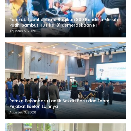
Pemkab Labuhanbatu Bagikan 300 Bendera Merah
Putih, Sambut HUT ke-81 Kemerdekaan RI
Agustus 5, 2026
Pemko Pekanbaru Lantik Sekda Baru dan Enam
Pejabat Eselon Lainnya
Agustus 3, 2026