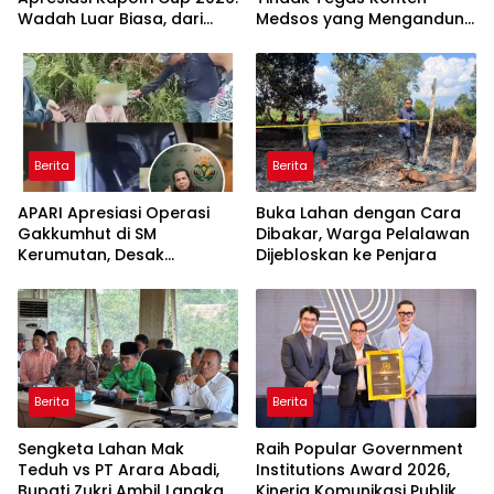
Wadah Luar Biasa, dari
Medsos yang Mengandung
Polres hingga Panggung
Provokasi
Nasional
Berita
Berita
APARI Apresiasi Operasi
Buka Lahan dengan Cara
Gakkumhut di SM
Dibakar, Warga Pelalawan
Kerumutan, Desak
Dijebloskan ke Penjara
Pengusutan Tuntas
Jaringan Pembalak Liar
Berita
Berita
Sengketa Lahan Mak
Raih Popular Government
Teduh vs PT Arara Abadi,
Institutions Award 2026,
Bupati Zukri Ambil Langkah
Kinerja Komunikasi Publik