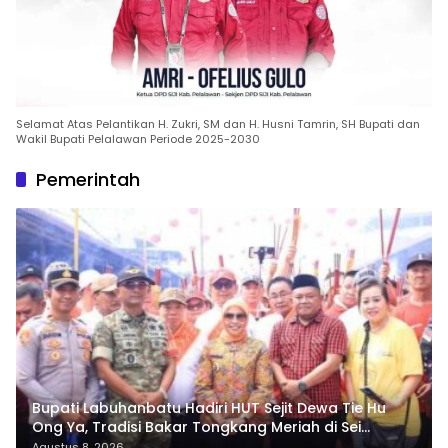
Selamat Atas Pelantikan H. Zukri, SM dan H. Husni Tamrin, SH Bupati dan
Wakil Bupati Pelalawan Periode 2025-2030
Pemerintah
Bupati Labuhanbatu Hadiri HUT Sejit Dewa Tie Hu
Ong Ya, Tradisi Bakar Tongkang Meriah di Sei
Berombang
Agustus 8, 2026