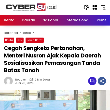
Langsung
ke
konten
Berita
Daerah
Nasional
Internasional
Pemeri
Beranda
Berita
Berita
BPN
Jawa Barat
Cegah Sengketa Pertanahan,
Menteri Nusron Ajak Kepala Daerah
Sosialisasikan Pemasangan Tanda
Batas Tanah
Redaksi
2 Min Baca
Juni 26, 2025