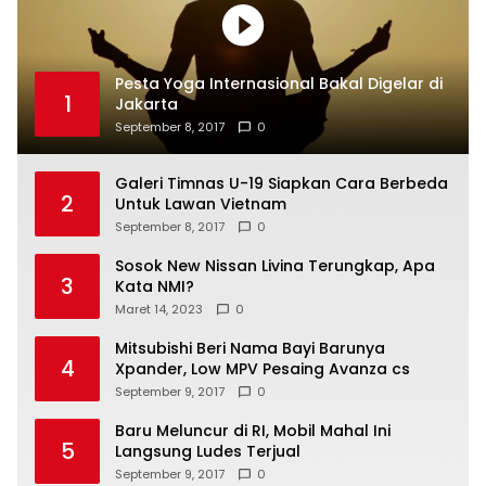
Pesta Yoga Internasional Bakal Digelar di
1
Jakarta
September 8, 2017
0
Galeri Timnas U-19 Siapkan Cara Berbeda
2
Untuk Lawan Vietnam
September 8, 2017
0
Sosok New Nissan Livina Terungkap, Apa
3
Kata NMI?
Maret 14, 2023
0
Mitsubishi Beri Nama Bayi Barunya
4
Xpander, Low MPV Pesaing Avanza cs
September 9, 2017
0
Baru Meluncur di RI, Mobil Mahal Ini
5
Langsung Ludes Terjual
September 9, 2017
0