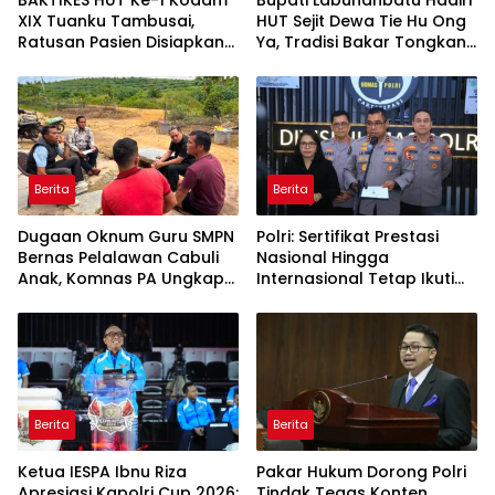
BAKTIKES HUT Ke-1 Kodam
Bupati Labuhanbatu Hadiri
XIX Tuanku Tambusai,
HUT Sejit Dewa Tie Hu Ong
Ratusan Pasien Disiapkan
Ya, Tradisi Bakar Tongkang
Jalani Operasi Gratis
Meriah di Sei Berombang
Berita
Berita
Dugaan Oknum Guru SMPN
Polri: Sertifikat Prestasi
Bernas Pelalawan Cabuli
Nasional Hingga
Anak, Komnas PA Ungkap
Internasional Tetap Ikuti
Laporan Sudah Masuk
Tahapan Seleksi
Polres Sejak Juli
Rekrutmen Polri
Berita
Berita
Ketua IESPA Ibnu Riza
Pakar Hukum Dorong Polri
Apresiasi Kapolri Cup 2026:
Tindak Tegas Konten