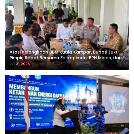
Atasi Kelangkaan BBM Kuala Kampar, Bupati Zukri
Pimpin Rapat Bersama Forkopimda, BPH Migas, dan
Pertamina
Juli 31, 2026