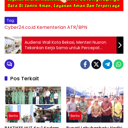
Tag:
Cyber24.co.id
Kementerian ATR/BPN
Audiensi Wali Kota Bekasi, Menteri Nusron
Tekankan Kerja Sama untuk Percepat
Sertifikasi Aset Pemkot
Pos Terkait
Berita
Berita