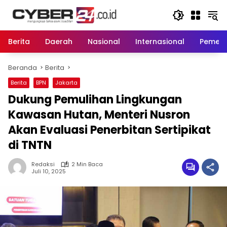
Langsung
ke
konten
Berita
Daerah
Nasional
Internasional
Pemeri
Beranda
Berita
Berita
BPN
Jakarta
Dukung Pemulihan Lingkungan
Kawasan Hutan, Menteri Nusron
Akan Evaluasi Penerbitan Sertipikat
di TNTN
Redaksi
2 Min Baca
Juli 10, 2025