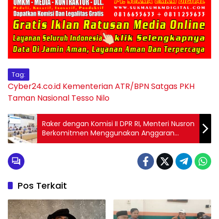
Tag:
Cyber24.co.id
Kementerian ATR/BPN
Satgas PKH
Taman Nasional Tesso Nilo
Raker dengan Komisi II DPR RI, Menteri Nusron
Berkomitmen Menggunakan Anggaran
untuk Membuat Layanan Pertanahan
Semakin Akurat, Prudent, dan Akuntabel
Pos Terkait