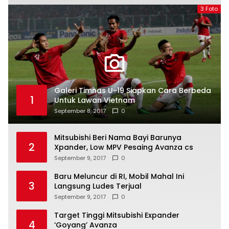
3 Foto
Galeri Timnas U-19 Siapkan Cara Berbeda
1
Untuk Lawan Vietnam
September 8, 2017
0
Mitsubishi Beri Nama Bayi Barunya
2
Xpander, Low MPV Pesaing Avanza cs
September 9, 2017
0
Baru Meluncur di RI, Mobil Mahal Ini
3
Langsung Ludes Terjual
September 9, 2017
0
Target Tinggi Mitsubishi Expander
4
‘Goyang’ Avanza