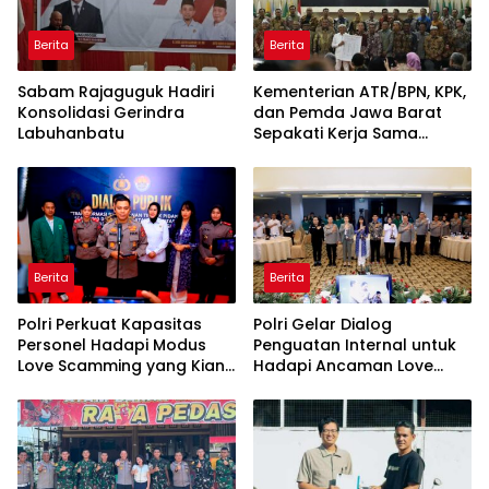
Berita
Berita
Sabam Rajaguguk Hadiri
Kementerian ATR/BPN, KPK,
Konsolidasi Gerindra
dan Pemda Jawa Barat
Labuhanbatu
Sepakati Kerja Sama
dalam Upaya Pencegahan
Korupsi serta Penguatan
Ekonomi Daerah
Berita
Berita
Polri Perkuat Kapasitas
Polri Gelar Dialog
Personel Hadapi Modus
Penguatan Internal untuk
Love Scamming yang Kian
Hadapi Ancaman Love
Kompleks
Scamming di Era Digital