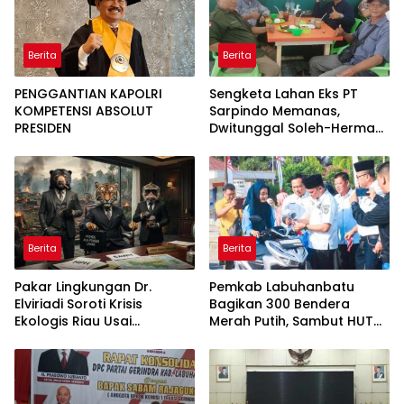
Berita
Berita
PENGGANTIAN KAPOLRI
Sengketa Lahan Eks PT
KOMPETENSI ABSOLUT
Sarpindo Memanas,
PRESIDEN
Dwitunggal Soleh-Herman
Boyong Pakar Lingkungan
ke Pulau Rupat
Berita
Berita
Pakar Lingkungan Dr.
Pemkab Labuhanbatu
Elviriadi Soroti Krisis
Bagikan 300 Bendera
Ekologis Riau Usai
Merah Putih, Sambut HUT
Rentetan Serangan
ke-81 Kemerdekaan RI
Monyet, Harimau, dan
Beruang Terhadap Warga