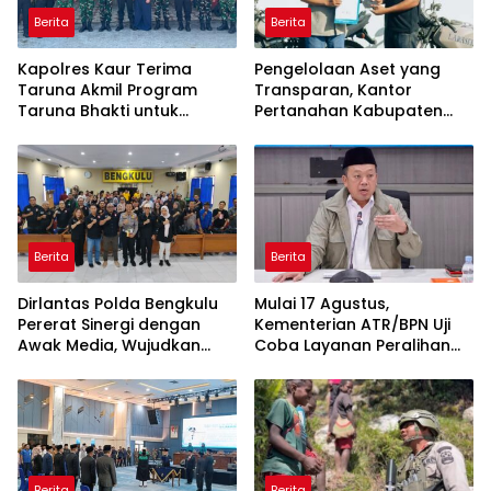
Berita
Berita
Kapolres Kaur Terima
Pengelolaan Aset yang
Taruna Akmil Program
Transparan, Kantor
Taruna Bhakti untuk
Pertanahan Kabupaten
Mendukung MPLS Sekolah
Agam Serahkan BMN
Rakyat Kabupaten Kaur
kepada Pemenang Lelang
Berita
Berita
Dirlantas Polda Bengkulu
Mulai 17 Agustus,
Pererat Sinergi dengan
Kementerian ATR/BPN Uji
Awak Media, Wujudkan
Coba Layanan Peralihan
Informasi yang Edukatif
Hak 10 Hari di 15 Kantah
dan Berkualitas
Berita
Berita