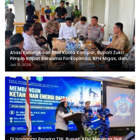
Atasi Kelangkaan BBM Kuala Kampar, Bupati Zukri
Pimpin Rapat Bersama Forkopimda, BPH Migas, dan
Pertamina
Juli 31, 2026
Di Hadapan Perwira TNI, Bupati Afni: Menjaga Siak,