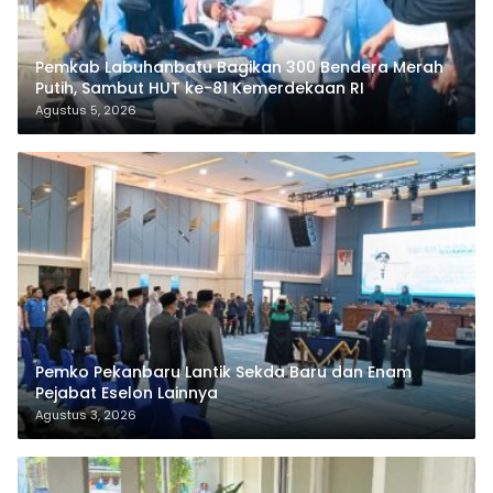
Pemkab Labuhanbatu Bagikan 300 Bendera Merah
Putih, Sambut HUT ke-81 Kemerdekaan RI
Agustus 5, 2026
Pemko Pekanbaru Lantik Sekda Baru dan Enam
Pejabat Eselon Lainnya
Agustus 3, 2026