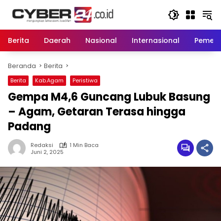
Langsung
ke
konten
Berita
Daerah
Nasional
Internasional
Pemeri
Beranda
Berita
Berita
Kab.Agam
Peristiwa
Gempa M4,6 Guncang Lubuk Basung
– Agam, Getaran Terasa hingga
Padang
Redaksi
1 Min Baca
Juni 2, 2025