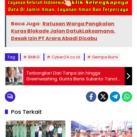
Baca Juga:
Ratusan Warga Pangkalan
Kuras Blokade Jalan DatukLaksamana,
Desak Izin PT Arara Abadi Dicabu
Tag:
BMKG
Cyber24.co.id
Gempa Bumi
Terbongkar! Dari Tanpa Izin hingga
Greenwashing, Gurita Bisnis Sukanto Tanoto
Tak Patuh Hukum?
Pos Terkait