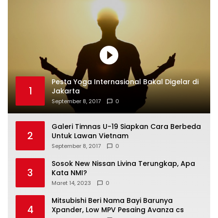
Pesta Yoga Internasional Bakal Digelar di
1
Jakarta
September 8, 2017
0
Galeri Timnas U-19 Siapkan Cara Berbeda
2
Untuk Lawan Vietnam
September 8, 2017
0
Sosok New Nissan Livina Terungkap, Apa
3
Kata NMI?
Maret 14, 2023
0
Mitsubishi Beri Nama Bayi Barunya
4
Xpander, Low MPV Pesaing Avanza cs