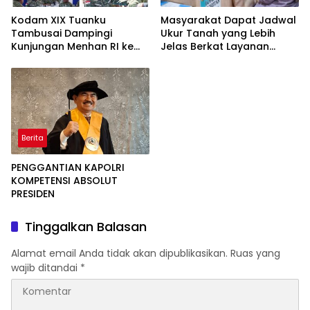
Kodam XIX Tuanku
Masyarakat Dapat Jadwal
Tambusai Dampingi
Ukur Tanah yang Lebih
Kunjungan Menhan RI ke
Jelas Berkat Layanan
Yonif TP 952/Imam Bulqin,
Pengukuran Terjadwal
Perkuat Pembangunan
Satuan
Berita
PENGGANTIAN KAPOLRI
KOMPETENSI ABSOLUT
PRESIDEN
Tinggalkan Balasan
Alamat email Anda tidak akan dipublikasikan.
Ruas yang
wajib ditandai
*