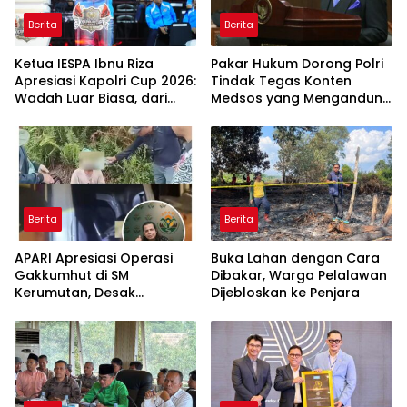
Berita
Berita
Ketua IESPA Ibnu Riza
Pakar Hukum Dorong Polri
Apresiasi Kapolri Cup 2026:
Tindak Tegas Konten
Wadah Luar Biasa, dari
Medsos yang Mengandung
Polres hingga Panggung
Provokasi
Nasional
Berita
Berita
APARI Apresiasi Operasi
Buka Lahan dengan Cara
Gakkumhut di SM
Dibakar, Warga Pelalawan
Kerumutan, Desak
Dijebloskan ke Penjara
Pengusutan Tuntas
Jaringan Pembalak Liar