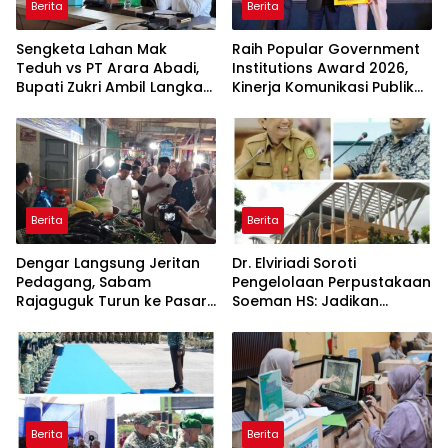
Berita
Berita
Sengketa Lahan Mak
Raih Popular Government
Teduh vs PT Arara Abadi,
Institutions Award 2026,
Bupati Zukri Ambil Langkah
Kinerja Komunikasi Publik
Cooling Down
Kementerian ATR/BPN
Kembali Diakui
Berita
Berita
Dengar Langsung Jeritan
Dr. Elviriadi Soroti
Pedagang, Sabam
Pengelolaan Perpustakaan
Rajaguguk Turun ke Pasar
Soeman HS: Jadikan
Gelugur Rantauprapat
Lokomotif Budaya dan
Kawah Candradimuka
Intelektual
Berita
Berita