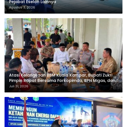
Pejabat Eselon Lainnya
Agustus 3, 2026
Atasi Kelangkaan BBM Kuala Kampar, Bupati Zukri
Pimpin Rapat Bersama Forkopimda, BPH Migas, dan
Pertamina
Juli 31, 2026