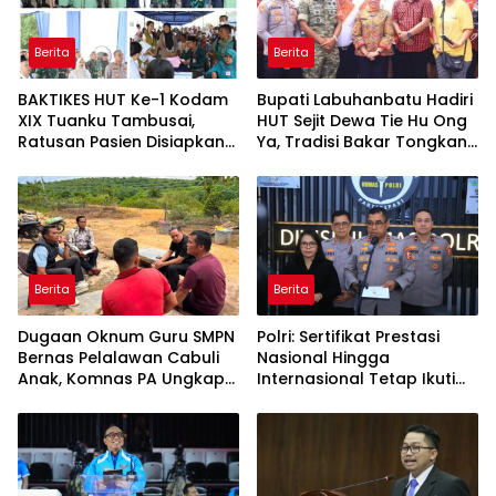
Berita
Berita
BAKTIKES HUT Ke-1 Kodam
Bupati Labuhanbatu Hadiri
XIX Tuanku Tambusai,
HUT Sejit Dewa Tie Hu Ong
Ratusan Pasien Disiapkan
Ya, Tradisi Bakar Tongkang
Jalani Operasi Gratis
Meriah di Sei Berombang
Berita
Berita
Dugaan Oknum Guru SMPN
Polri: Sertifikat Prestasi
Bernas Pelalawan Cabuli
Nasional Hingga
Anak, Komnas PA Ungkap
Internasional Tetap Ikuti
Laporan Sudah Masuk
Tahapan Seleksi
Polres Sejak Juli
Rekrutmen Polri