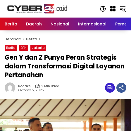
Langsung
ke
konten
Berita
Daerah
Nasional
Internasional
Pemeri
Beranda
Berita
Berita
BPN
Jakarta
Gen Y dan Z Punya Peran Strategis
dalam Transformasi Digital Layanan
Pertanahan
Redaksi
2 Min Baca
Oktober 5, 2025