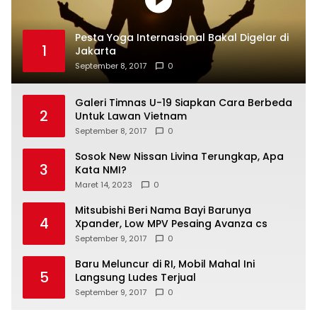
Pesta Yoga Internasional Bakal Digelar di
1
Jakarta
September 8, 2017
0
Galeri Timnas U-19 Siapkan Cara Berbeda
2
Untuk Lawan Vietnam
September 8, 2017
0
Sosok New Nissan Livina Terungkap, Apa
3
Kata NMI?
Maret 14, 2023
0
Mitsubishi Beri Nama Bayi Barunya
4
Xpander, Low MPV Pesaing Avanza cs
September 9, 2017
0
Baru Meluncur di RI, Mobil Mahal Ini
5
Langsung Ludes Terjual
September 9, 2017
0