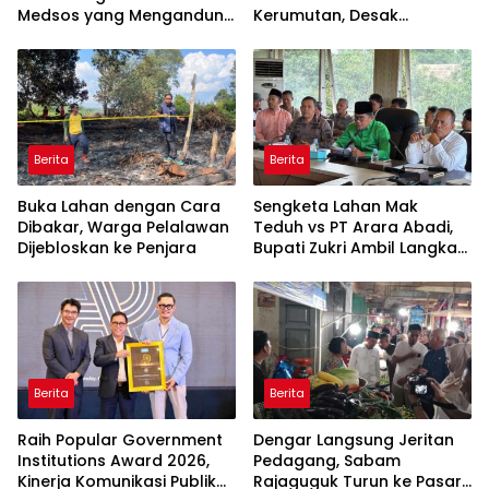
Medsos yang Mengandung
Kerumutan, Desak
Provokasi
Pengusutan Tuntas
Jaringan Pembalak Liar
Berita
Berita
Buka Lahan dengan Cara
Sengketa Lahan Mak
Dibakar, Warga Pelalawan
Teduh vs PT Arara Abadi,
Dijebloskan ke Penjara
Bupati Zukri Ambil Langkah
Cooling Down
Berita
Berita
Raih Popular Government
Dengar Langsung Jeritan
Institutions Award 2026,
Pedagang, Sabam
Kinerja Komunikasi Publik
Rajaguguk Turun ke Pasar