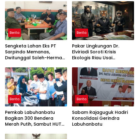
Berita
Berita
Sengketa Lahan Eks PT
Pakar Lingkungan Dr.
Sarpindo Memanas,
Elviriadi Soroti Krisis
Dwitunggal Soleh-Herman
Ekologis Riau Usai
Boyong Pakar Lingkungan
Rentetan Serangan
ke Pulau Rupat
Monyet, Harimau, dan
Beruang Terhadap Warga
Berita
Berita
Pemkab Labuhanbatu
Sabam Rajaguguk Hadiri
Bagikan 300 Bendera
Konsolidasi Gerindra
Merah Putih, Sambut HUT
Labuhanbatu
ke-81 Kemerdekaan RI