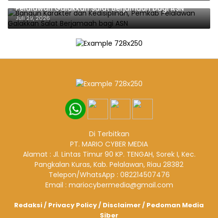
Pelalawan Galakkan Salat Berjamaah bagi ASN
Juli 29, 2026
Di Terbitkan
PT. MARIO CYBER MEDIA
Alamat : Jl. Lintas Timur 90 KP. TENGAH, Sorek I, Kec.
Pangkalan Kuras, Kab. Pelalawan, Riau 28382
Telepon/WhatsApp : 082214507476
Email : mariocybermedia@gmail.com
Redaksi
/
Privacy Policy
/
Disclaimer
/
Pedoman Media
Siber