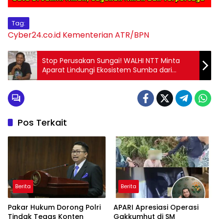
Tag:
Cyber24.co.id
Kementerian ATR/BPN
Stop Perusakan Sungai! WALHI NTT Minta
Aparat Lindungi Ekosistem Sumba dari
Reklamasi Liar
Pos Terkait
Berita
Berita
Pakar Hukum Dorong Polri
APARI Apresiasi Operasi
Tindak Tegas Konten
Gakkumhut di SM