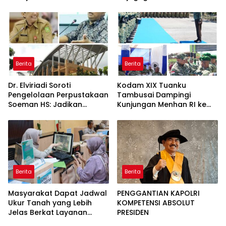
Kementerian ATR/BPN
Gelugur Rantauprapat
Kembali Diakui
Berita
Berita
Dr. Elviriadi Soroti
Kodam XIX Tuanku
Pengelolaan Perpustakaan
Tambusai Dampingi
Soeman HS: Jadikan
Kunjungan Menhan RI ke
Lokomotif Budaya dan
Yonif TP 952/Imam Bulqin,
Kawah Candradimuka
Perkuat Pembangunan
Intelektual
Satuan
Berita
Berita
Masyarakat Dapat Jadwal
PENGGANTIAN KAPOLRI
Ukur Tanah yang Lebih
KOMPETENSI ABSOLUT
Jelas Berkat Layanan
PRESIDEN
Pengukuran Terjadwal