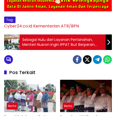
Tag:
Cyber24.co.id
Kementerian ATR/BPN
Sebagai Hulu dari Layanan Pertanahan,
Menteri Nusron Ingin IPPAT Ikut Berperan
dalam Transformasi Layanan Pertanahan
Pos Terkait
Berita
Berita