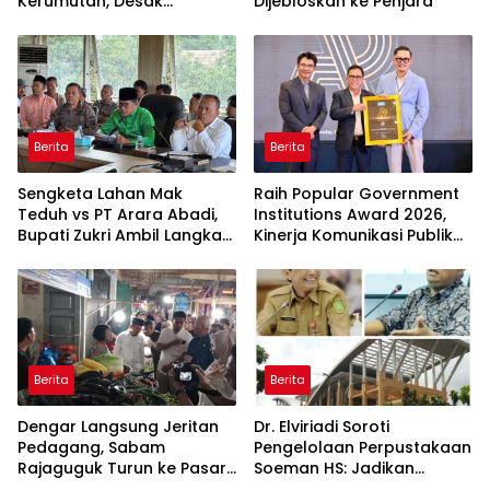
Kerumutan, Desak
Dijebloskan ke Penjara
Pengusutan Tuntas
Jaringan Pembalak Liar
Berita
Berita
Sengketa Lahan Mak
Raih Popular Government
Teduh vs PT Arara Abadi,
Institutions Award 2026,
Bupati Zukri Ambil Langkah
Kinerja Komunikasi Publik
Cooling Down
Kementerian ATR/BPN
Kembali Diakui
Berita
Berita
Dengar Langsung Jeritan
Dr. Elviriadi Soroti
Pedagang, Sabam
Pengelolaan Perpustakaan
Rajaguguk Turun ke Pasar
Soeman HS: Jadikan
Gelugur Rantauprapat
Lokomotif Budaya dan