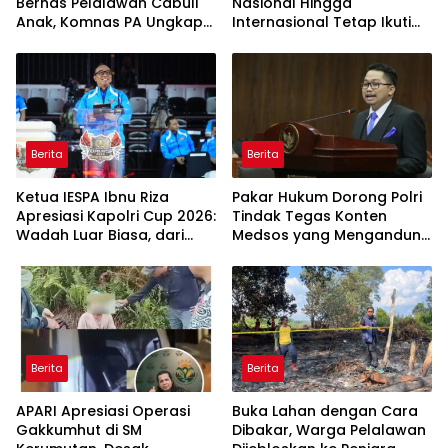
Bernas Pelalawan Cabuli
Nasional Hingga
Anak, Komnas PA Ungkap
Internasional Tetap Ikuti
Laporan Sudah Masuk
Tahapan Seleksi
Polres Sejak Juli
Rekrutmen Polri
Berita
Berita
Ketua IESPA Ibnu Riza
Pakar Hukum Dorong Polri
Apresiasi Kapolri Cup 2026:
Tindak Tegas Konten
Wadah Luar Biasa, dari
Medsos yang Mengandung
Polres hingga Panggung
Provokasi
Nasional
Berita
Berita
APARI Apresiasi Operasi
Buka Lahan dengan Cara
Gakkumhut di SM
Dibakar, Warga Pelalawan