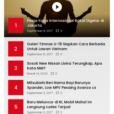
Pesta Yoga Internasional Bakal Digelar di
1
Jakarta
September 8, 2017
0
Galeri Timnas U-19 Siapkan Cara Berbeda
2
Untuk Lawan Vietnam
September 8, 2017
0
Sosok New Nissan Livina Terungkap, Apa
3
Kata NMI?
Maret 14, 2023
0
Mitsubishi Beri Nama Bayi Barunya
4
Xpander, Low MPV Pesaing Avanza cs
September 9, 2017
0
Baru Meluncur di RI, Mobil Mahal Ini
5
Langsung Ludes Terjual
September 9, 2017
0