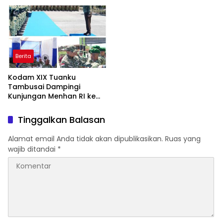
Kawah Candradimuka
Intelektual
Berita
Kodam XIX Tuanku
Tambusai Dampingi
Kunjungan Menhan RI ke
Yonif TP 952/Imam Bulqin,
Perkuat Pembangunan
Tinggalkan Balasan
Satuan
Alamat email Anda tidak akan dipublikasikan.
Ruas yang
wajib ditandai
*