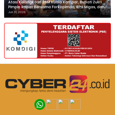
Atasi Kelangkaan BBM Kuala Kampar, Bupati Zukri
Pimpin Rapat Bersama Forkopimda, BPH Migas, dan
Pertamina
Juli 31, 2026