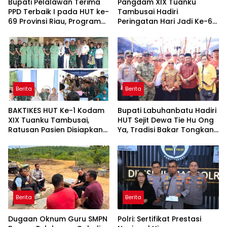
Bupati Pelalawan Terima
Pangdam XIX Tuanku
PPD Terbaik I pada HUT ke-
Tambusai Hadiri
69 Provinsi Riau, Program
Peringatan Hari Jadi Ke-69
Santunan Anak Yatim Jadi
Provinsi Riau
Sorotan
Berita
Berita
BAKTIKES HUT Ke-1 Kodam
Bupati Labuhanbatu Hadiri
XIX Tuanku Tambusai,
HUT Sejit Dewa Tie Hu Ong
Ratusan Pasien Disiapkan
Ya, Tradisi Bakar Tongkang
Jalani Operasi Gratis
Meriah di Sei Berombang
Berita
Berita
Dugaan Oknum Guru SMPN
Polri: Sertifikat Prestasi