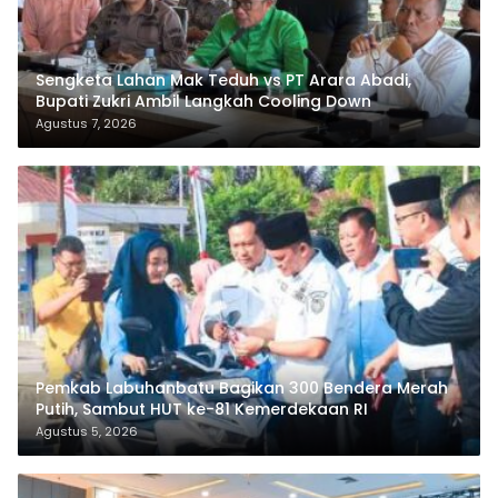
Sengketa Lahan Mak Teduh vs PT Arara Abadi,
Bupati Zukri Ambil Langkah Cooling Down
Agustus 7, 2026
Pemkab Labuhanbatu Bagikan 300 Bendera Merah
Putih, Sambut HUT ke-81 Kemerdekaan RI
Agustus 5, 2026