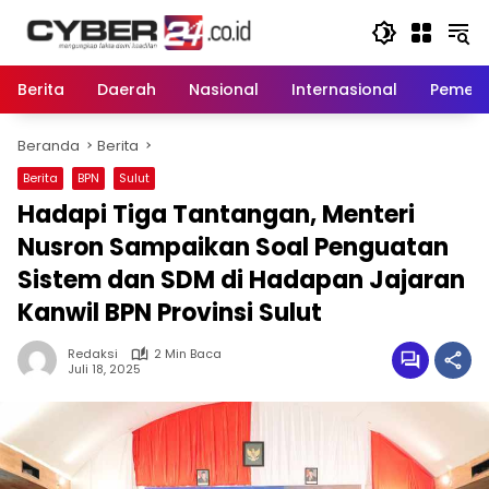
Langsung
ke
konten
Berita
Daerah
Nasional
Internasional
Pemeri
Beranda
Berita
Berita
BPN
Sulut
Hadapi Tiga Tantangan, Menteri
Nusron Sampaikan Soal Penguatan
Sistem dan SDM di Hadapan Jajaran
Kanwil BPN Provinsi Sulut
Redaksi
2 Min Baca
Juli 18, 2025