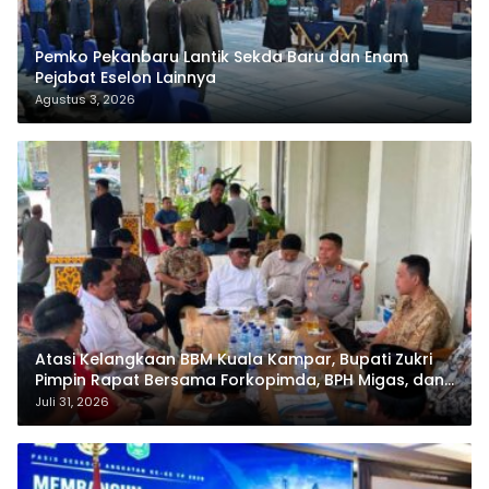
Pemko Pekanbaru Lantik Sekda Baru dan Enam
Pejabat Eselon Lainnya
Agustus 3, 2026
Atasi Kelangkaan BBM Kuala Kampar, Bupati Zukri
Pimpin Rapat Bersama Forkopimda, BPH Migas, dan
Pertamina
Juli 31, 2026