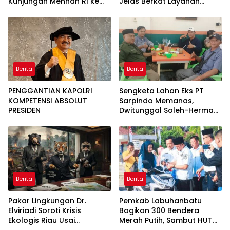
Kunjungan Menhan RI ke
Jelas Berkat Layanan
Yonif TP 952/Imam Bulqin,
Pengukuran Terjadwal
Perkuat Pembangunan
Satuan
Berita
Berita
PENGGANTIAN KAPOLRI
Sengketa Lahan Eks PT
KOMPETENSI ABSOLUT
Sarpindo Memanas,
PRESIDEN
Dwitunggal Soleh-Herman
Boyong Pakar Lingkungan
ke Pulau Rupat
Berita
Berita
Pakar Lingkungan Dr.
Pemkab Labuhanbatu
Elviriadi Soroti Krisis
Bagikan 300 Bendera
Ekologis Riau Usai
Merah Putih, Sambut HUT