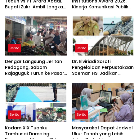
Teduh vs PT Arara Abadi,
Institutions Award 2026,
Bupati Zukri Ambil Langkah
Kinerja Komunikasi Publik
Cooling Down
Kementerian ATR/BPN
Kembali Diakui
Berita
Berita
Dengar Langsung Jeritan
Dr. Elviriadi Soroti
Pedagang, Sabam
Pengelolaan Perpustakaan
Rajaguguk Turun ke Pasar
Soeman HS: Jadikan
Gelugur Rantauprapat
Lokomotif Budaya dan
Kawah Candradimuka
Intelektual
Berita
Berita
Kodam XIX Tuanku
Masyarakat Dapat Jadwal
Tambusai Dampingi
Ukur Tanah yang Lebih