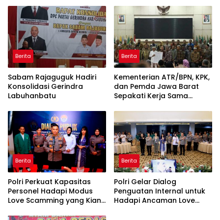
Rentetan Serangan
ke-81 Kemerdekaan RI
Monyet, Harimau, dan
Beruang Terhadap Warga
Berita
Berita
Sabam Rajaguguk Hadiri
Kementerian ATR/BPN, KPK,
Konsolidasi Gerindra
dan Pemda Jawa Barat
Labuhanbatu
Sepakati Kerja Sama
dalam Upaya Pencegahan
Korupsi serta Penguatan
Ekonomi Daerah
Berita
Berita
Polri Perkuat Kapasitas
Polri Gelar Dialog
Personel Hadapi Modus
Penguatan Internal untuk
Love Scamming yang Kian
Hadapi Ancaman Love
Kompleks
Scamming di Era Digital