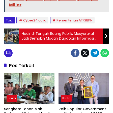
Miliar
Tag:
Cyber24.co.id
Kementerian ATR/BPN
Hadir di Tengah Ruang Publik, Masyarakat
Jadi Semakin Mudah Dapatkan Informasi
Pertanahan
Pos Terkait
Berita
Berita
Sengketa Lahan Mak
Raih Popular Government