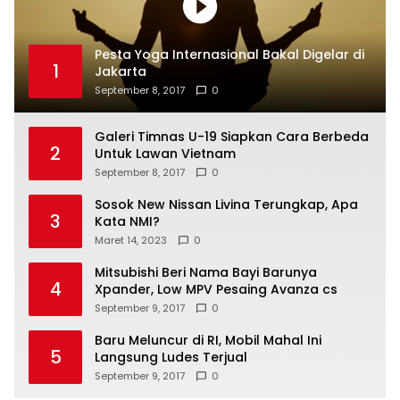
Pesta Yoga Internasional Bakal Digelar di
1
Jakarta
September 8, 2017
0
Galeri Timnas U-19 Siapkan Cara Berbeda
2
Untuk Lawan Vietnam
September 8, 2017
0
Sosok New Nissan Livina Terungkap, Apa
3
Kata NMI?
Maret 14, 2023
0
Mitsubishi Beri Nama Bayi Barunya
4
Xpander, Low MPV Pesaing Avanza cs
September 9, 2017
0
Baru Meluncur di RI, Mobil Mahal Ini
5
Langsung Ludes Terjual
September 9, 2017
0