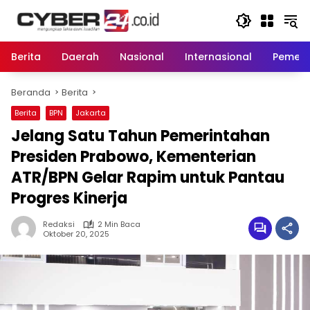
Langsung
ke
konten
Berita
Daerah
Nasional
Internasional
Pemeri
Beranda
Berita
Berita
BPN
Jakarta
Jelang Satu Tahun Pemerintahan
Presiden Prabowo, Kementerian
ATR/BPN Gelar Rapim untuk Pantau
Progres Kinerja
Redaksi
2 Min Baca
Oktober 20, 2025