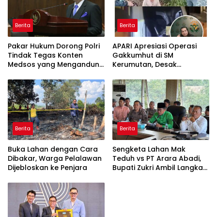
Berita
Berita
Pakar Hukum Dorong Polri
APARI Apresiasi Operasi
Tindak Tegas Konten
Gakkumhut di SM
Medsos yang Mengandung
Kerumutan, Desak
Provokasi
Pengusutan Tuntas
Jaringan Pembalak Liar
Berita
Berita
Buka Lahan dengan Cara
Sengketa Lahan Mak
Dibakar, Warga Pelalawan
Teduh vs PT Arara Abadi,
Dijebloskan ke Penjara
Bupati Zukri Ambil Langkah
Cooling Down