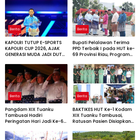
Berita
Berita
KAPOLRI TUTUP E-SPORTS
Bupati Pelalawan Terima
KAPOLRI CUP 2026, AJAK
PPD Terbaik I pada HUT ke-
GENERASI MUDA JADI DUTA
69 Provinsi Riau, Program
KAMTIBMAS DAN AKTIF
Santunan Anak Yatim Jadi
LAPORKAN GANGGUAN KE
Sorotan
110
Berita
Berita
Pangdam XIX Tuanku
BAKTIKES HUT Ke-1 Kodam
Tambusai Hadiri
XIX Tuanku Tambusai,
Peringatan Hari Jadi Ke-69
Ratusan Pasien Disiapkan
Provinsi Riau
Jalani Operasi Gratis