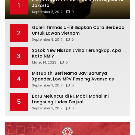
1
Jakarta
September 8, 2017
0
Galeri Timnas U-19 Siapkan Cara Berbeda
2
Untuk Lawan Vietnam
September 8, 2017
0
Sosok New Nissan Livina Terungkap, Apa
3
Kata NMI?
Maret 14, 2023
0
Mitsubishi Beri Nama Bayi Barunya
4
Xpander, Low MPV Pesaing Avanza cs
September 9, 2017
0
Baru Meluncur di RI, Mobil Mahal Ini
5
Langsung Ludes Terjual
September 9, 2017
0