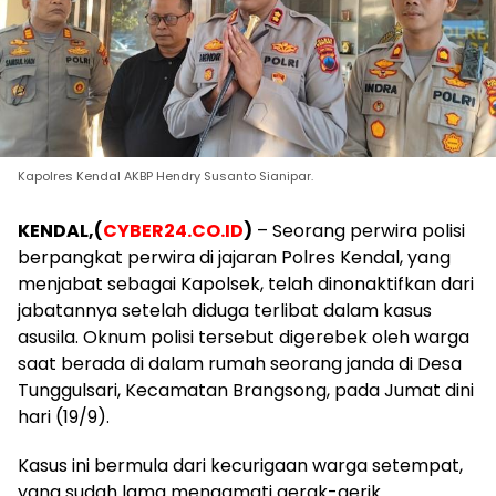
Kapolres Kendal AKBP Hendry Susanto Sianipar.
KENDAL,(
CYBER24.CO.ID
)
– Seorang perwira polisi
berpangkat perwira di jajaran Polres Kendal, yang
menjabat sebagai Kapolsek, telah dinonaktifkan dari
jabatannya setelah diduga terlibat dalam kasus
asusila. Oknum polisi tersebut digerebek oleh warga
saat berada di dalam rumah seorang janda di Desa
Tunggulsari, Kecamatan Brangsong, pada Jumat dini
hari (19/9).
Kasus ini bermula dari kecurigaan warga setempat,
yang sudah lama mengamati gerak-gerik