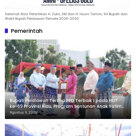
Selamat Atas Pelantikan H. Zukri, SM dan H. Husni Tamrin, SH Bupati dan
Wakil Bupati Pelalawan Periode 2025-2030
Pemerintah
Bupati Pelalawan Terima PPD Terbaik I pada HUT
ke-69 Provinsi Riau, Program Santunan Anak Yatim
Jadi Sorotan
Agustus 9, 2026