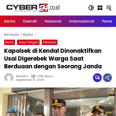
Langsung
ke
konten
Berita
Daerah
Nasional
Internasional
Pemeri
Beranda
Berita
Berita
Jawa Tengah
Peristiwa
Kapolsek di Kendal Dinonaktifkan
Usai Digerebek Warga Saat
Berduaan dengan Seorang Janda
Redaksi
2 Min Baca
September 19, 2025