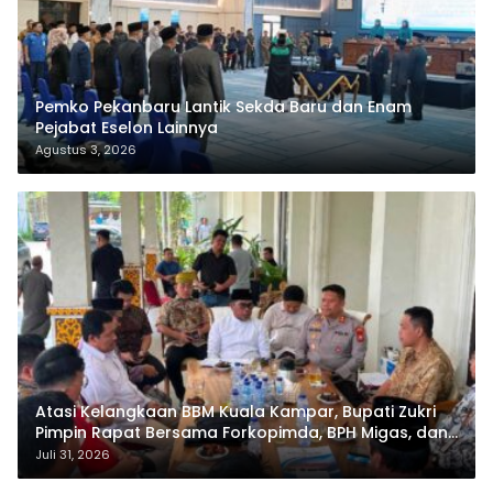
Pemko Pekanbaru Lantik Sekda Baru dan Enam
Pejabat Eselon Lainnya
Agustus 3, 2026
Atasi Kelangkaan BBM Kuala Kampar, Bupati Zukri
Pimpin Rapat Bersama Forkopimda, BPH Migas, dan
Pertamina
Juli 31, 2026