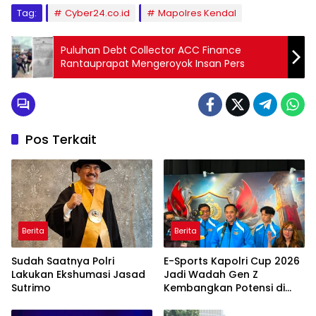
Tag:
Cyber24.co.id
Mapolres Kendal
Puluhan Debt Collector ACC Finance
Rantauprapat Mengeroyok Insan Pers
Pos Terkait
Berita
Berita
Sudah Saatnya Polri
E-Sports Kapolri Cup 2026
Lakukan Ekshumasi Jasad
Jadi Wadah Gen Z
Sutrimo
Kembangkan Potensi di
Ekosistem Digital