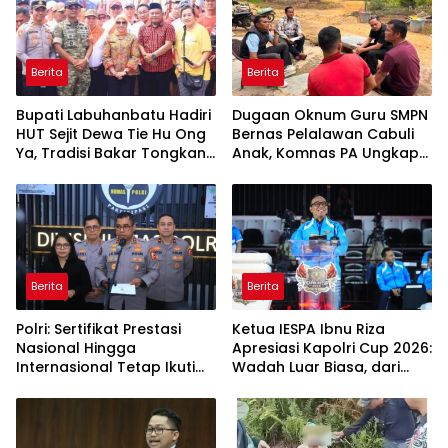
Berita
Berita
Bupati Labuhanbatu Hadiri
Dugaan Oknum Guru SMPN
HUT Sejit Dewa Tie Hu Ong
Bernas Pelalawan Cabuli
Ya, Tradisi Bakar Tongkang
Anak, Komnas PA Ungkap
Meriah di Sei Berombang
Laporan Sudah Masuk
Polres Sejak Juli
Berita
Berita
Polri: Sertifikat Prestasi
Ketua IESPA Ibnu Riza
Nasional Hingga
Apresiasi Kapolri Cup 2026:
Internasional Tetap Ikuti
Wadah Luar Biasa, dari
Tahapan Seleksi
Polres hingga Panggung
Rekrutmen Polri
Nasional