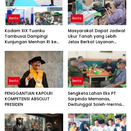
Berita
Berita
Kodam XIX Tuanku
Masyarakat Dapat Jadwal
Tambusai Dampingi
Ukur Tanah yang Lebih
Kunjungan Menhan RI ke
Jelas Berkat Layanan
Yonif TP 952/Imam Bulqin,
Pengukuran Terjadwal
Perkuat Pembangunan
Satuan
Berita
Berita
PENGGANTIAN KAPOLRI
Sengketa Lahan Eks PT
KOMPETENSI ABSOLUT
Sarpindo Memanas,
PRESIDEN
Dwitunggal Soleh-Herman
Boyong Pakar Lingkungan
ke Pulau Rupat