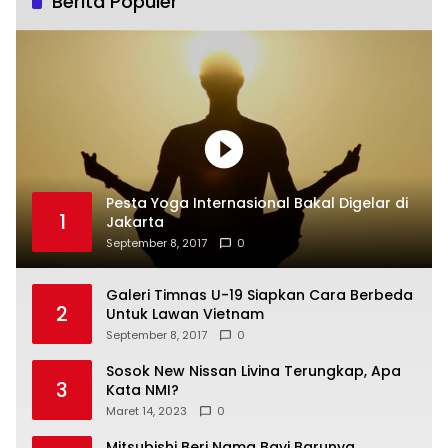
Berita Populer
Pesta Yoga Internasional Bakal Digelar di
1
Jakarta
September 8, 2017
0
Galeri Timnas U-19 Siapkan Cara Berbeda
2
Untuk Lawan Vietnam
September 8, 2017
0
Sosok New Nissan Livina Terungkap, Apa
3
Kata NMI?
Maret 14, 2023
0
Mitsubishi Beri Nama Bayi Barunya