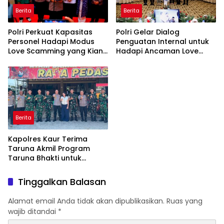
Berita
Berita
Polri Perkuat Kapasitas
Polri Gelar Dialog
Personel Hadapi Modus
Penguatan Internal untuk
Love Scamming yang Kian
Hadapi Ancaman Love
Kompleks
Scamming di Era Digital
Berita
Kapolres Kaur Terima
Taruna Akmil Program
Taruna Bhakti untuk
Mendukung MPLS Sekolah
Rakyat Kabupaten Kaur
Tinggalkan Balasan
Alamat email Anda tidak akan dipublikasikan.
Ruas yang
wajib ditandai
*