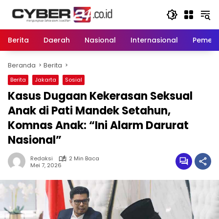
Langsung
ke
konten
Berita
Daerah
Nasional
Internasional
Pemeri
Beranda
Berita
Berita
Jakarta
Sosial
Kasus Dugaan Kekerasan Seksual
Anak di Pati Mandek Setahun,
Komnas Anak: “Ini Alarm Darurat
Nasional”
Redaksi
2 Min Baca
Mei 7, 2026