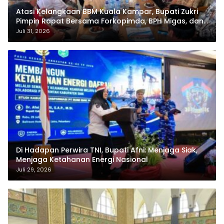
Atasi Kelangkaan BBM Kuala Kampar, Bupati Zukri
Pimpin Rapat Bersama Forkopimda, BPH Migas, dan
Pertamina
Juli 31, 2026
Di Hadapan Perwira TNI, Bupati Afni: Menjaga Siak,
Menjaga Ketahanan Energi Nasional
Juli 29, 2026