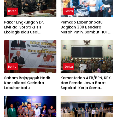
Berita
Berita
Pakar Lingkungan Dr.
Pemkab Labuhanbatu
Elviriadi Soroti Krisis
Bagikan 300 Bendera
Ekologis Riau Usai
Merah Putih, Sambut HUT
Rentetan Serangan
ke-81 Kemerdekaan RI
Monyet, Harimau, dan
Beruang Terhadap Warga
Berita
Berita
Sabam Rajaguguk Hadiri
Kementerian ATR/BPN, KPK,
Konsolidasi Gerindra
dan Pemda Jawa Barat
Labuhanbatu
Sepakati Kerja Sama
dalam Upaya Pencegahan
Korupsi serta Penguatan
Ekonomi Daerah