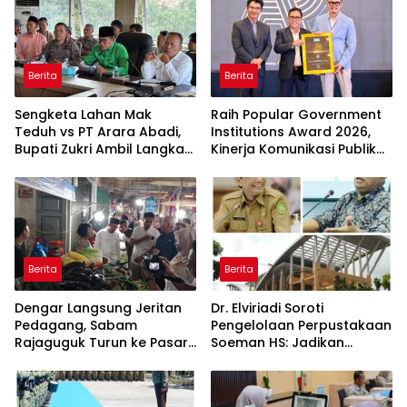
Berita
Berita
Sengketa Lahan Mak
Raih Popular Government
Teduh vs PT Arara Abadi,
Institutions Award 2026,
Bupati Zukri Ambil Langkah
Kinerja Komunikasi Publik
Cooling Down
Kementerian ATR/BPN
Kembali Diakui
Berita
Berita
Dengar Langsung Jeritan
Dr. Elviriadi Soroti
Pedagang, Sabam
Pengelolaan Perpustakaan
Rajaguguk Turun ke Pasar
Soeman HS: Jadikan
Gelugur Rantauprapat
Lokomotif Budaya dan
Kawah Candradimuka
Intelektual