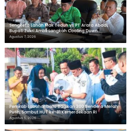
Sengketa Lahan Mak Teduh vs PT Arara Abadi,
Bupati Zukri Ambil Langkah Cooling Down
Agustus 7, 2026
Pemkab Labuhanbatu Bagikan 300 Bendera Merah
Putih, Sambut HUT ke-81 Kemerdekaan RI
Agustus 5, 2026