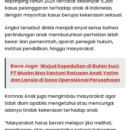
sepanjang tahun 2025 tercatat sebanyak 5.266
kasus pelanggaran terhadap anak di Indonesia,
dengan mayoritas kasus berupa kekerasan seksual.
Angka tersebut dinilai menjadi sinyal serius bahwa
perlindungan anak membutuhkan perhatian lebih
besar dari pemerintah, aparat penegak hukum,
institusi pendidikan, hingga masyarakat.
Baca Juga:
Wujud Kepedulian di Bulan Suci:
PT Musim Mas Santuni Ratusan Anak Yatim
dan Lansia di Desa Operasional Perusahaan
Komnas Anak juga mengimbau masyarakat agar
tidak diam apabila mengetahui atau mencurigai
adanya tindak kekerasan terhadap anak.
“Masyarakat harus berani melapor jika melihat,
mendengar, atau mengetahui potensi kekerasan