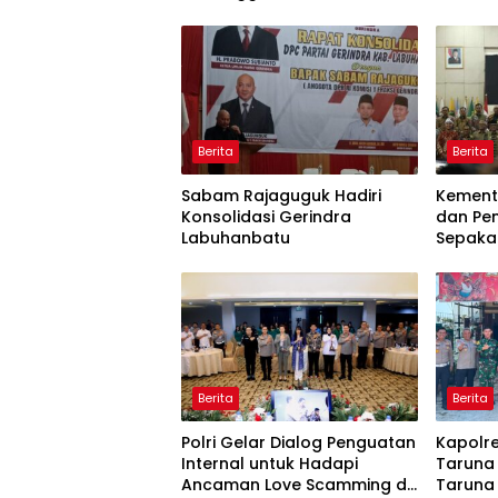
Boyong Pakar Lingkungan ke
Monyet,
Pulau Rupat
Beruan
Berita
Berita
Sabam Rajaguguk Hadiri
Kemente
Konsolidasi Gerindra
dan Pe
Labuhanbatu
Sepaka
Upaya 
serta 
Daerah
Berita
Berita
Polri Gelar Dialog Penguatan
Kapolre
Internal untuk Hadapi
Taruna
Ancaman Love Scamming di
Taruna 