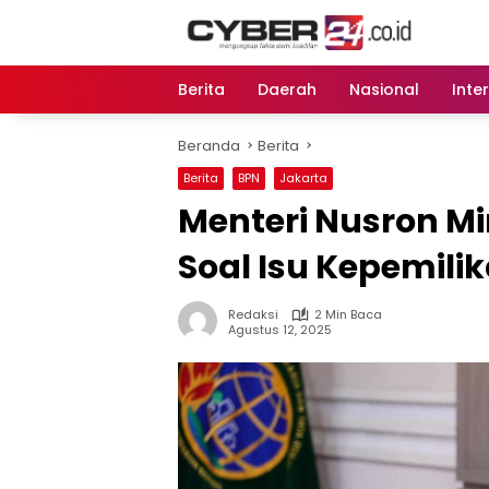
Langsung
ke
konten
Berita
Daerah
Nasional
Inte
Beranda
Berita
Berita
BPN
Jakarta
Menteri Nusron Mi
Soal Isu Kepemili
Redaksi
2 Min Baca
Agustus 12, 2025