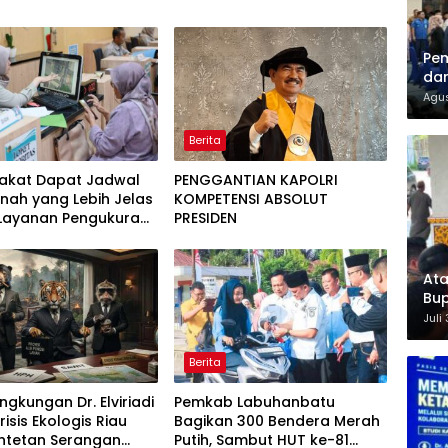
Pem
dan
Agus
Berita
akat Dapat Jadwal
PENGGANTIAN KAPOLRI
nah yang Lebih Jelas
KOMPETENSI ABSOLUT
 Layanan Pengukuran
PRESIDEN
wal
Ata
Bup
For
Juli
Berita
ingkungan Dr. Elviriadi
Pemkab Labuhanbatu
risis Ekologis Riau
Bagikan 300 Bendera Merah
entetan Serangan
Putih, Sambut HUT ke-81