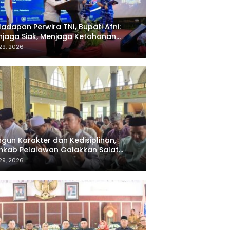
Hadapan Perwira TNI, Bupati Afni:
jaga Siak, Menjaga Ketahanan
rgi Nasional
 29, 2026
gun Karakter dan Kedisiplinan,
kab Pelalawan Galakkan Salat
jamaah bagi ASN
 29, 2026