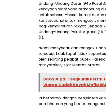
Undang-Undang Dasar 1945 Pasal 33
kekayaan alam yang terkandung di 
untuk sebesar-besar kemakmuran ra
konstitusional untuk mengatur, me
bagi kemakmuran rakyat. Sebagai ke
Undang-Undang Pokok Agraria (UUPA
(1).
“Kami menyadari dan mengakui bahw
tersebut tidak tepat, tidak sepanta
oleh seorang pejabat publik, karena
masyarakat,” ujar Menteri Nusron.
Baca Juga:
Tengkulak Pertalit
Warga: Sudah Kayak Mafia B
Ia berharap, dengan penjelasan ya
pemahaman yang benar mengenai k