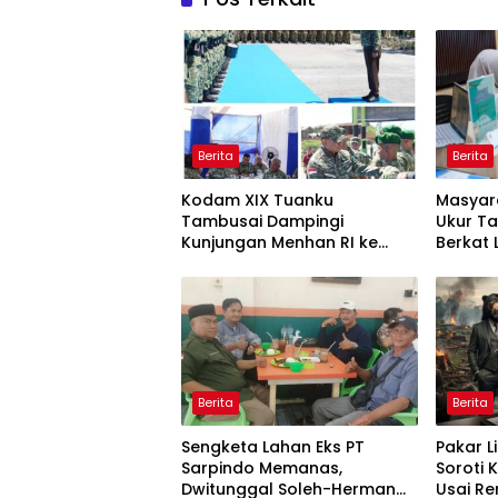
Berita
Berita
Kodam XIX Tuanku
Masyar
Tambusai Dampingi
Ukur Ta
Kunjungan Menhan RI ke
Berkat
Yonif TP 952/Imam Bulqin,
Terjad
Perkuat Pembangunan
Satuan
Berita
Berita
Sengketa Lahan Eks PT
Pakar L
Sarpindo Memanas,
Soroti K
Dwitunggal Soleh-Herman
Usai R