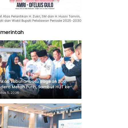
 Atas Pelantikan H. Zukri, SM dan H. Husni Tamrin,
ati dan Wakil Bupati Pelalawan Periode 2025-2030
merintah
mkab Labuhanbatu Bagikan 300
dera Merah Putih, Sambut HUT ke-81
merdekaan RI
tus 5, 2026