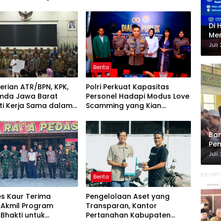
 Harimau, dan
Kemerdekaan RI
g Terhadap Warga
Di 
Men
Ene
Juli
Berita
rian ATR/BPN, KPK,
Polri Perkuat Kapasitas
mda Jawa Barat
Personel Hadapi Modus Love
ti Kerja Sama dalam
Scamming yang Kian
Pencegahan Korupsi
Kompleks
Penguatan Ekonomi
Ban
Pem
Ber
Juli
Berita
s Kaur Terima
Pengelolaan Aset yang
 Akmil Program
Transparan, Kantor
Bhakti untuk
Pertanahan Kabupaten