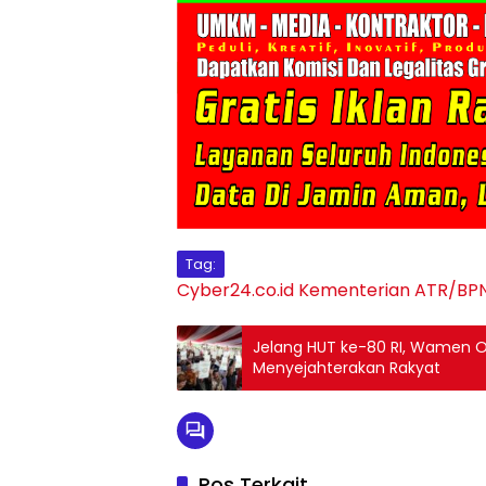
Tag:
Cyber24.co.id
Kementerian ATR/BP
Jelang HUT ke-80 RI, Wamen 
Menyejahterakan Rakyat
Pos Terkait