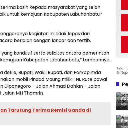
terima kasih kepada masyarakat yang telah
ik untuk kemajuan Kabupaten Labuhanbatu,”
nggaranya kegiatan ini tidak lepas dari
acara berjalan dengan lancar dan tertib.
h yang kondusif serta soliditas antara pemerintah
kemajuan Kabupaten Labuhanbatu,” tambahnya.
Selamat
defile, Bupati, Wakil Bupati, dan Forkopimda
SH Bup
nakan mobil Pindad Maung milik TNI. Rute pawai
Pe
lan Diponegoro – Jalan Ahmad Dahlan – Jalan
i Jalan MH Thamrin.
Sen
Aba
Co
Agus
an Tarutung Terima Remisi Ganda di
Pe
Ben
Ke
Agus