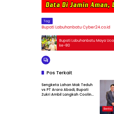
Tag:
Bupati Labuhanbatu
Cyber24.co.id
Bupati Labuhanbatu Maya Ucap
ke-80
Pos Terkait
Berita
Sengketa Lahan Mak Teduh
vs PT Arara Abadi, Bupati
Zukri Ambil Langkah Cooling
Down
Berita