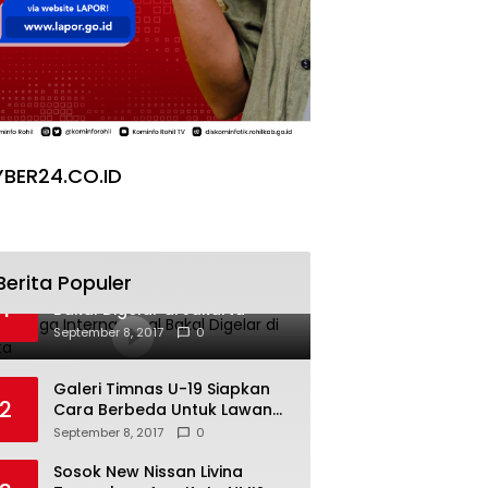
BER24.CO.ID
Berita Populer
Pesta Yoga Internasional
1
Bakal Digelar di Jakarta
September 8, 2017
0
Galeri Timnas U-19 Siapkan
2
Cara Berbeda Untuk Lawan
Vietnam
September 8, 2017
0
Sosok New Nissan Livina