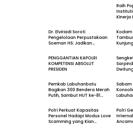
Raih P
Institu
Kinerja
Berita
Berita
Kement
Kembali
Dr. Elviriadi Soroti
Kodam 
Pengelolaan Perpustakaan
Tambus
Soeman HS: Jadikan
Kunjun
Berita
Berita
Lokomotif Budaya dan
Yonif T
Kawah Candradimuka
Perkua
PENGGANTIAN KAPOLRI
Sengket
Intelektual
Satuan
KOMPETENSI ABSOLUT
Sarpin
PRESIDEN
Dwitun
Berita
Berita
Boyong
Pulau 
Pemkab Labuhanbatu
Sabam 
Bagikan 300 Bendera Merah
Konsoli
Putih, Sambut HUT ke-81
Labuha
Berita
Berita
Kemerdekaan RI
Polri Perkuat Kapasitas
Polri G
Personel Hadapi Modus Love
Interna
Scamming yang Kian
Ancama
Kompleks
Era Digi