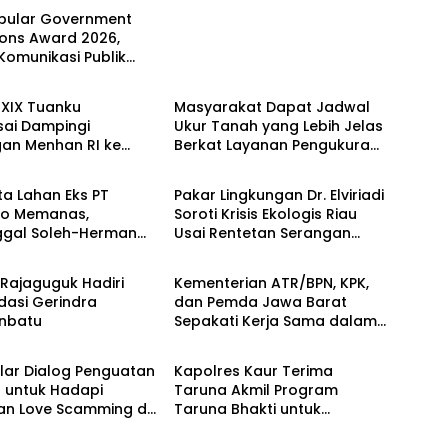
opular Government
tions Award 2026,
 Komunikasi Publik
Berita
erian ATR/BPN
 Diakui
XIX Tuanku
Masyarakat Dapat Jadwal
ai Dampingi
Ukur Tanah yang Lebih Jelas
gan Menhan RI ke
Berkat Layanan Pengukuran
Berita
P 952/Imam Bulqin,
Terjadwal
t Pembangunan
a Lahan Eks PT
Pakar Lingkungan Dr. Elviriadi
do Memanas,
Soroti Krisis Ekologis Riau
ggal Soleh-Herman
Usai Rentetan Serangan
Berita
 Pakar Lingkungan ke
Monyet, Harimau, dan
Rupat
Beruang Terhadap Warga
Rajaguguk Hadiri
Kementerian ATR/BPN, KPK,
dasi Gerindra
dan Pemda Jawa Barat
nbatu
Sepakati Kerja Sama dalam
Berita
Upaya Pencegahan Korupsi
serta Penguatan Ekonomi
elar Dialog Penguatan
Kapolres Kaur Terima
Daerah
l untuk Hadapi
Taruna Akmil Program
n Love Scamming di
Taruna Bhakti untuk
tal
Mendukung MPLS Sekolah
Rakyat Kabupaten Kaur