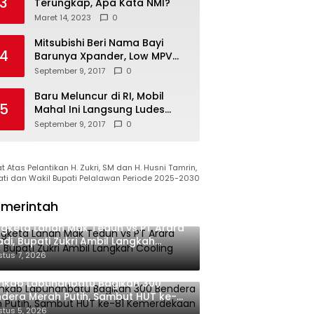
3
Terungkap, Apa Kata NMI?
Maret 14, 2023
0
Mitsubishi Beri Nama Bayi
4
Barunya Xpander, Low MPV
Pesaing Avanza cs
September 9, 2017
0
Baru Meluncur di RI, Mobil
5
Mahal Ini Langsung Ludes
Terjual
September 9, 2017
0
 Atas Pelantikan H. Zukri, SM dan H. Husni Tamrin,
ati dan Wakil Bupati Pelalawan Periode 2025-2030
merintah
gketa Lahan Mak Teduh vs PT Arara
di, Bupati Zukri Ambil Langkah
oling Down
tus 7, 2026
mkab Labuhanbatu Bagikan 300
dera Merah Putih, Sambut HUT ke-81
merdekaan RI
tus 5, 2026