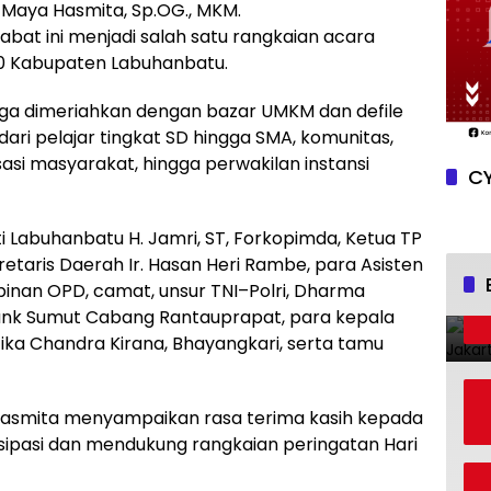
. Maya Hasmita, Sp.OG., MKM.
at ini menjadi salah satu rangkaian acara
80 Kabupaten Labuhanbatu.
uga dimeriahkan dengan bazar UMKM dan defile
 dari pelajar tingkat SD hingga SMA, komunitas,
asi masyarakat, hingga perwakilan instansi
CY
ati Labuhanbatu H. Jamri, ST, Forkopimda, Ketua TP
retaris Daerah Ir. Hasan Heri Rambe, para Asisten
mpinan OPD, camat, unsur TNI–Polri, Dharma
Bank Sumut Cabang Rantauprapat, para kepala
rtika Chandra Kirana, Bhayangkari, serta tamu
asmita menyampaikan rasa terima kasih kepada
isipasi dan mendukung rangkaian peringatan Hari