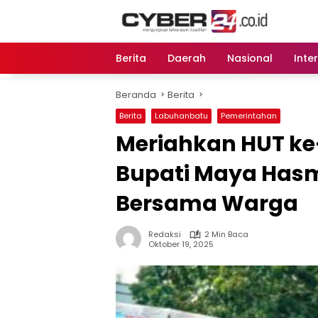
Langsung
ke
konten
Berita
Daerah
Nasional
Inte
Beranda
Berita
Berita
Labuhanbatu
Pemerintahan
Meriahkan HUT ke
Bupati Maya Hasm
Bersama Warga
Redaksi
2 Min Baca
Oktober 19, 2025